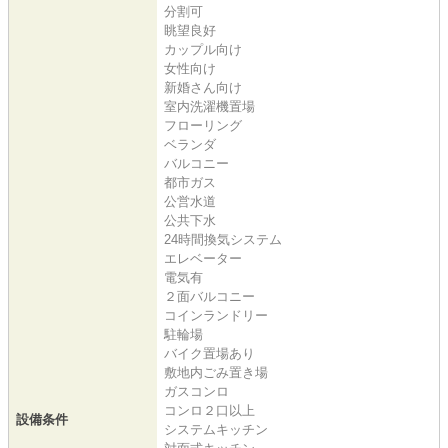
分割可
眺望良好
カップル向け
女性向け
新婚さん向け
室内洗濯機置場
フローリング
ベランダ
バルコニー
都市ガス
公営水道
公共下水
24時間換気システム
エレベーター
電気有
２面バルコニー
コインランドリー
駐輪場
バイク置場あり
敷地内ごみ置き場
ガスコンロ
コンロ２口以上
設備条件
システムキッチン