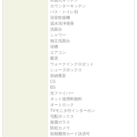
対面式キッチン
カウンターキッチン
バス・トイレ別
浴室乾燥機
温水洗浄便座
洗面台
シャワー
独立洗面台
浴槽
エアコン
暖房
ウォークインクロゼット
シューズボックス
収納豊富
CS
BS
光ファイバー
ネット使用料無料
オートロック
TVモニタ付インターホン
宅配ボックス
複層ガラス
防犯カメラ
初期費用カード決済可