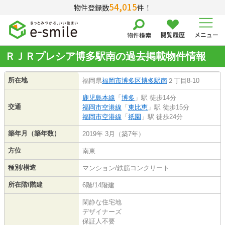
54,015
物件登録数
件！
閲覧履歴
メニュー
物件検索
ＲＪＲプレシア博多駅南の過去掲載物件情報
所在地
福岡県
福岡市博多区
博多駅南
２丁目8-10
鹿児島本線
「
博多
」駅 徒歩14分
交通
福岡市空港線
「
東比恵
」駅 徒歩15分
福岡市空港線
「
祇園
」駅 徒歩24分
築年月（築年数）
2019年 3月（築7年）
方位
南東
種別/構造
マンション/鉄筋コンクリート
所在階/階建
6階/14階建
閑静な住宅地
デザイナーズ
保証人不要