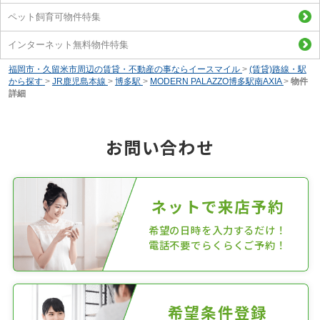
ペット飼育可物件特集
インターネット無料物件特集
福岡市・久留米市周辺の賃貸・不動産の事ならイースマイル
>
(賃貸)路線・駅
から探す
>
JR鹿児島本線
>
博多駅
>
MODERN PALAZZO博多駅南AXIA
>
物件
詳細
お問い合わせ
ネットで来店予約
希望の日時を入力するだけ！
電話不要でらくらくご予約！
希望条件登録