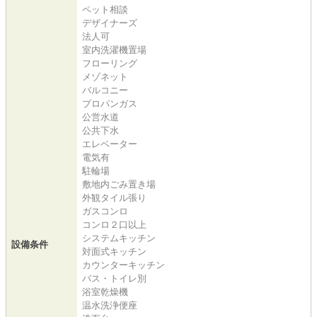
ペット相談
デザイナーズ
法人可
室内洗濯機置場
フローリング
メゾネット
バルコニー
プロパンガス
公営水道
公共下水
エレベーター
電気有
駐輪場
敷地内ごみ置き場
外観タイル張り
ガスコンロ
コンロ２口以上
システムキッチン
設備条件
対面式キッチン
カウンターキッチン
バス・トイレ別
浴室乾燥機
温水洗浄便座