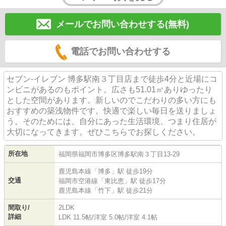
メールでお問い合わせする(無料)
電話でお問い合わせする
セブン‐イレブン 博多駅南３丁目店まで徒歩4分と近場にコ
ンビニがあるのもポイント。広さも51.01㎡ありゆったり
とした空間があります。新しいのでこだわりの多い方にも
おすすめの築浅物件です。快適で楽しい毎日を送りましょ
う。そのためには、自分にあった生活環境、つまり住居が
大切になってきます。ぜひこちらでお探しください。
所在地
福岡県
福岡市博多区
博多駅南
３丁目13-29
鹿児島本線
「
博多
」駅 徒歩19分
交通
福岡市空港線
「
東比恵
」駅 徒歩17分
鹿児島本線
「
竹下
」駅 徒歩21分
間取り/
2LDK
詳細
LDK 11.5帖
/
洋室 5.0帖
/
洋室 4.1帖