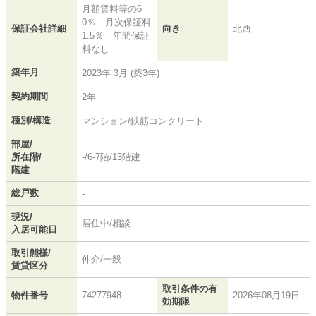
月額賃料等の6
0％ 月次保証料
保証会社詳細
向き
北西
1.5％ 年間保証
料なし
築年月
2023年 3月 (築3年)
契約期間
2年
種別/構造
マンション/鉄筋コンクリート
部屋/
所在階/
-/6-7階/13階建
階建
総戸数
-
現況/
居住中/相談
入居可能日
取引態様/
仲介/一般
賃貸区分
取引条件の有
物件番号
74277948
2026年08月19日
効期限