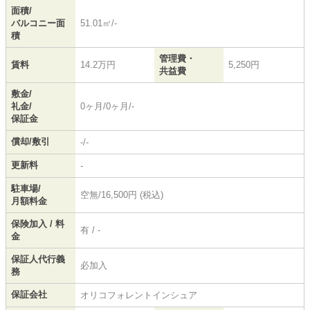
面積/
バルコニー面
51.01㎡/-
積
管理費・
賃料
14.2万円
5,250円
共益費
敷金/
礼金/
0ヶ月/0ヶ月/-
保証金
償却/敷引
-/-
更新料
-
駐車場/
空無/16,500円 (税込)
月額料金
保険加入 / 料
有 / -
金
保証人代行義
必加入
務
保証会社
オリコフォレントインシュア