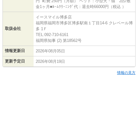
円 町費:250円（月額） ペット：小型犬・猫 2匹/敷
金1ヶ月■ﾙｰﾑｸﾘｰﾆﾝｸﾞ代：退去時66000円（税込 ）
イースマイル博多店
福岡県福岡市博多区博多駅南１丁目14-6 クレベール博
取扱会社
多 1Ｆ
TEL:092-710-6161
福岡県知事 (2) 第18562号
情報更新日
2026年08月05日
更新予定日
2026年08月19日
情報の見方