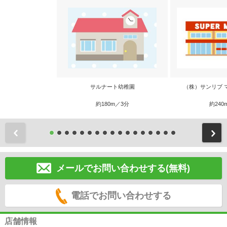
サルナート幼稚園
（株）サンリブ 
約180m／3分
約240
前
メールでお問い合わせする(無料)
電話でお問い合わせする
店舗情報