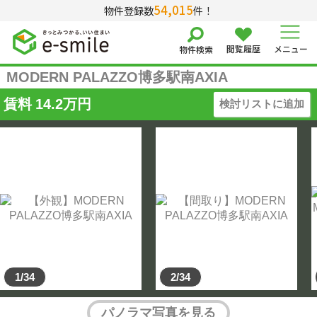
54,015
物件登録数
件！
閲覧履歴
メニュー
物件検索
MODERN PALAZZO博多駅南AXIA
賃料
14.2
万円
検討リストに追加
1/34
2/34
パノラマ写真を見る