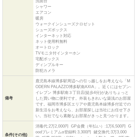
洗面台
シャワー
エアコン
暖房
ウォークインシューズクロゼット
シューズボックス
インターネット対応
ネット使用料無料
オートロック
TVモニタ付インターホン
宅配ボックス
ディンプルキー
防犯カメラ
鹿児島本線博多駅周辺への引っ越しをお考えなら「M
ODERN PALAZZO博多駅南AXIA」。近くにはセブン‐
イレブン 博多駅南３丁目店(徒歩4分)がありちょっと
備考
した買い物に便利です。外装もきれいな築浅のお部屋
です。福岡市博多区エリアや鹿児島本線博多付近での
新生活をお考えなら、お部屋探しは当社にお任せ下さ
い。当社でなら素敵なお部屋がきっと見つかります。
消毒代:2万2,000円 GP会費（年払い）:1万6,500円 G
oodプレミアムα登録料:3,300円 鍵交換代:3万3,000
条件(その他)