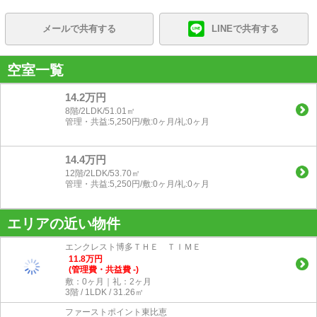
メールで共有する
LINEで共有する
空室一覧
14.2万円
8階/2LDK/51.01㎡
管理・共益:5,250円/敷:0ヶ月/礼:0ヶ月
14.4万円
12階/2LDK/53.70㎡
管理・共益:5,250円/敷:0ヶ月/礼:0ヶ月
エリアの近い物件
エンクレスト博多ＴＨＥ ＴＩＭＥ
11.8
万
円
(管理費・共益費 -)
敷：0ヶ月｜礼：2ヶ月
3階 / 1LDK / 31.26㎡
ファーストポイント東比恵