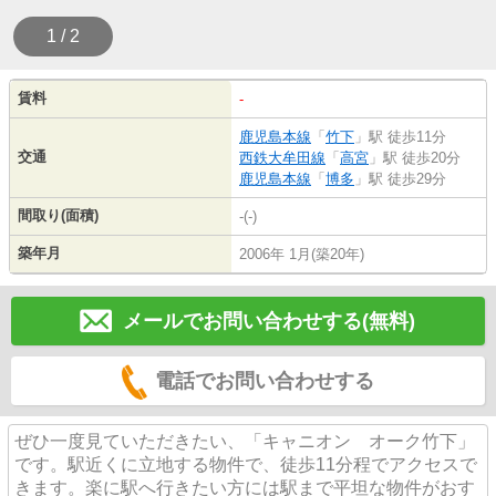
1 / 2
賃料
-
鹿児島本線
「
竹下
」駅 徒歩11分
交通
西鉄大牟田線
「
高宮
」駅 徒歩20分
鹿児島本線
「
博多
」駅 徒歩29分
間取り(面積)
-(-)
築年月
2006年 1月(築20年)
メールでお問い合わせする(無料)
電話でお問い合わせする
ぜひ一度見ていただきたい、「キャニオン オーク竹下」
です。駅近くに立地する物件で、徒歩11分程でアクセスで
きます。楽に駅へ行きたい方には駅まで平坦な物件がおす