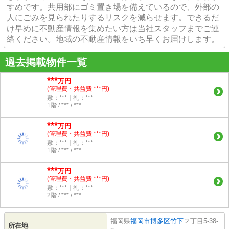
すめです。共用部にゴミ置き場を備えているので、外部の
人にごみを見られたりするリスクを減らせます。できるだ
け早めに不動産情報を集めたい方は当社スタッフまでご連
絡ください。地域の不動産情報をいち早くお届けします。
過去掲載物件一覧
***
万円
(管理費・共益費 ***円)
敷：***｜礼：***
1階 / *** / ***
***
万円
(管理費・共益費 ***円)
敷：***｜礼：***
1階 / *** / ***
***
万円
(管理費・共益費 ***円)
敷：***｜礼：***
2階 / *** / ***
福岡県
福岡市博多区
竹下
２丁目5-38-
所在地