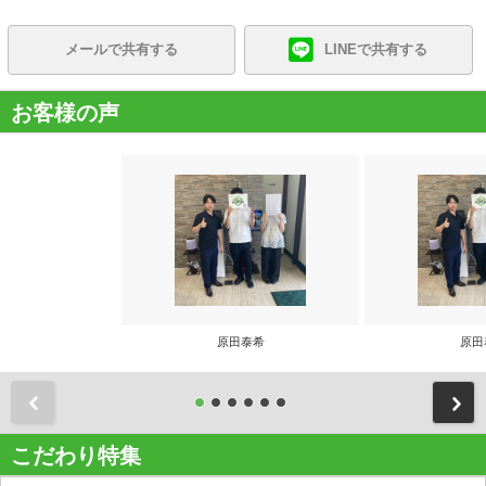
メールで共有する
LINEで共有する
お客様の声
原田泰希
原田
前
こだわり特集