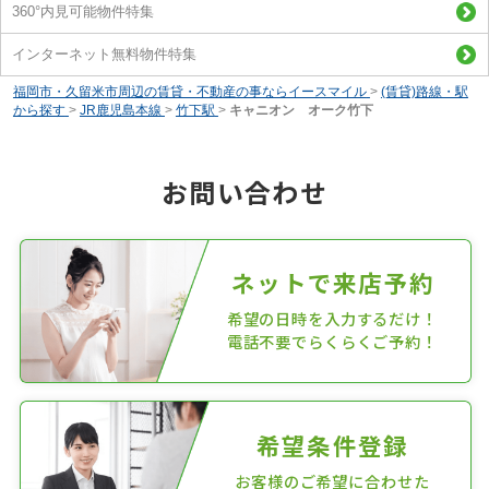
360°内見可能物件特集
インターネット無料物件特集
福岡市・久留米市周辺の賃貸・不動産の事ならイースマイル
>
(賃貸)路線・駅
から探す
>
JR鹿児島本線
>
竹下駅
>
キャニオン オーク竹下
お問い合わせ
ネットで来店予約
希望の日時を入力するだけ！
電話不要でらくらくご予約！
希望条件登録
お客様のご希望に合わせた