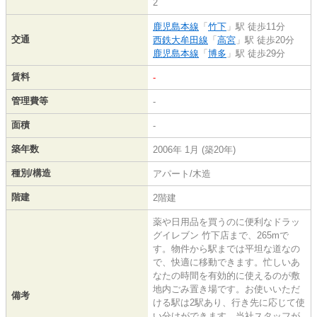
2
鹿児島本線
「
竹下
」駅 徒歩11分
交通
西鉄大牟田線
「
高宮
」駅 徒歩20分
鹿児島本線
「
博多
」駅 徒歩29分
賃料
-
管理費等
-
面積
-
築年数
2006年 1月 (築20年)
種別/構造
アパート/木造
階建
2階建
薬や日用品を買うのに便利なドラッ
グイレブン 竹下店まで、265mで
す。物件から駅までは平坦な道なの
で、快適に移動できます。忙しいあ
なたの時間を有効的に使えるのが敷
地内ごみ置き場です。お使いいただ
備考
ける駅は2駅あり、行き先に応じて使
い分けができます。当社スタッフが