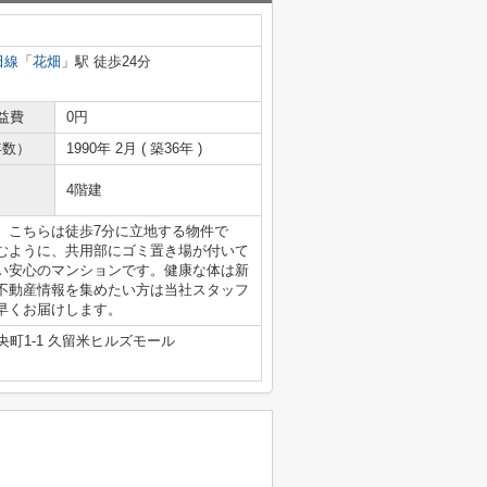
田線
「
花畑
」駅 徒歩24分
益費
0円
年数）
1990年 2月 ( 築36年 )
4階建
。こちらは徒歩7分に立地する物件で
むように、共用部にゴミ置き場が付いて
い安心のマンションです。健康な体は新
不動産情報を集めたい方は当社スタッフ
早くお届けします。
町1-1 久留米ヒルズモール