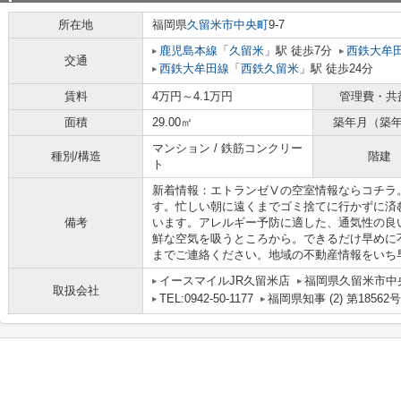
所在地
福岡県
久留米市
中央町
9-7
鹿児島本線
「
久留米
」駅 徒歩7分
西鉄大牟
交通
西鉄大牟田線
「
西鉄久留米
」駅 徒歩24分
賃料
4万円～4.1万円
管理費・共
面積
29.00㎡
築年月（築
マンション / 鉄筋コンクリー
種別/構造
階建
ト
新着情報：エトランゼⅤの空室情報ならコチラ
す。忙しい朝に遠くまでゴミ捨てに行かずに済
備考
います。アレルギー予防に適した、通気性の良
鮮な空気を吸うところから。できるだけ早めに
までご連絡ください。地域の不動産情報をいち
イースマイルJR久留米店
福岡県久留米市中央
取扱会社
TEL:0942-50-1177
福岡県知事 (2) 第18562号