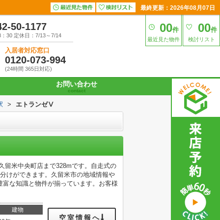
最終更新：2026年08月07日
42-50-1177
00
00
件
件
30 定休日：7/13～7/14
最近見た物件
検討リスト
入居者対応窓口
0120-073-994
(24時間 365日対応)
お問い合わせ
contact
駅
>
エトランゼⅤ
久留米中央町店まで328mです。自走式の
い分けができます。久留米市の地域情報や
豊富な知識と物件が揃っています。お客様
建物
空室情報へ