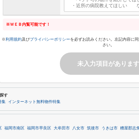
※ＷＥＢ内覧可能です！
※
利用規約
及び
プライバシーポリシー
を必ずお読みください。左記内容に同
さい。
未入力項目がありま
探す
特集
インターネット無料物件特集
区
福岡市南区
福岡市早良区
大牟田市
八女市
筑後市
うきは市
糟屋郡志