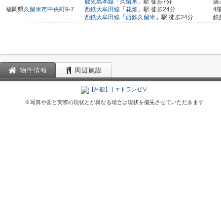
鹿児島本線
「
久留米
」駅 徒歩7分
築
福岡県
久留米市
中央町
9-7
西鉄大牟田線
「
花畑
」駅 徒歩24分
4
西鉄大牟田線
「
西鉄久留米
」駅 徒歩24分
鉄
物件情報
周辺施設
※写真や図と実際の現状とが異なる場合は現状を優先させていただきます