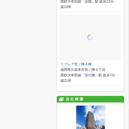
西鉄大牟田線「花畑」駅 徒歩13分
築19年
リブレア宮ノ陣Ａ棟
福岡県久留米市宮ノ陣４丁目
西鉄大牟田線「宮の陣」駅 徒歩7分
築22年