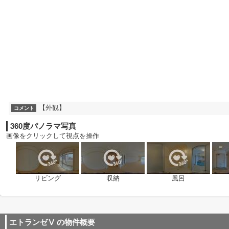
【外観】
コメント
360度パノラマ写真
画像をクリックして視点を操作
リビング
収納
風呂
エトランゼⅤ
の物件概要