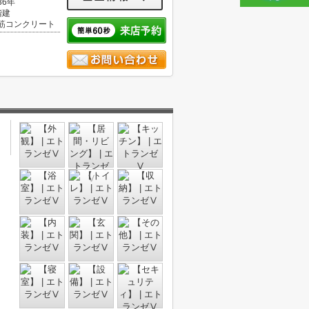
36年
階建
筋コンクリート