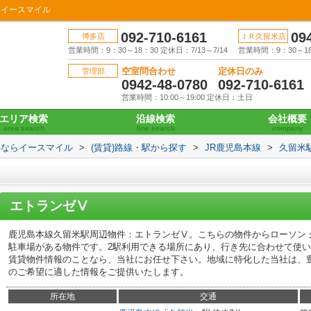
らイースマイル
092-710-6161
09
博多店
ＪＲ久留米店
営業時間：9：30～18：30 定休日：7/13～7/14
営業時間：9：30～18：
空室問合わせ
定休日のみ
管理部
0942-48-0780
092-710-6161
営業時間：10:00～19:00 定休日：土日
エリア検索
沿線検索
会社概要
area search
line search
company
事ならイースマイル
>
(賃貸)路線・駅から探す
>
JR鹿児島本線
>
久留米
エトランゼⅤ
鹿児島本線久留米駅周辺物件：エトランゼⅤ。こちらの物件からローソン 
駐車場がある物件です。2駅利用できる場所にあり、行き先に合わせて使
賃貸物件情報のことなら、当社にお任せ下さい。地域に特化した当社は、
のご希望に適した情報をご提供いたします。
所在地
交通