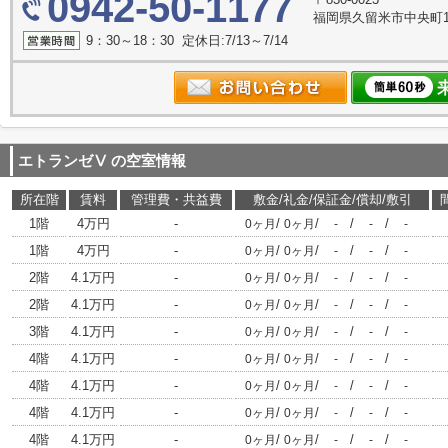
0942-50-1177
福岡県久留米市中央町1
9：30～18：30 定休日:7/13～7/14
エトランゼⅤ
の空室情報
所在階
賃料
管理費・共益費
敷金/礼金/保証金/償却/敷引
1階
4万円
-
/
/
/
/
0ヶ月
0ヶ月
-
-
-
1階
4万円
-
/
/
/
/
0ヶ月
0ヶ月
-
-
-
2階
4.1万円
-
/
/
/
/
0ヶ月
0ヶ月
-
-
-
2階
4.1万円
-
/
/
/
/
0ヶ月
0ヶ月
-
-
-
3階
4.1万円
-
/
/
/
/
0ヶ月
0ヶ月
-
-
-
4階
4.1万円
-
/
/
/
/
0ヶ月
0ヶ月
-
-
-
4階
4.1万円
-
/
/
/
/
0ヶ月
0ヶ月
-
-
-
4階
4.1万円
-
/
/
/
/
0ヶ月
0ヶ月
-
-
-
4階
4.1万円
-
/
/
/
/
0ヶ月
0ヶ月
-
-
-