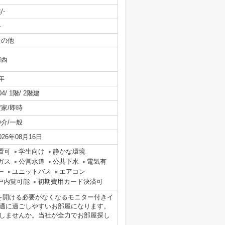
/-
-
その他
南西
年
04/ 1階/ 2階建
空家/即時
仲介/一般
026年08月16日
置可
学生向け
静かな環境
ガス
公営水道
公共下水
電気有
ー
ユニットバス
エアコン
戸内覧可能
初期費用カード決済可
を開ける必要がなくなるモニター付きイ
適に過ごしやすいお部屋になります。
しませんか。当社が全力でお部屋探し