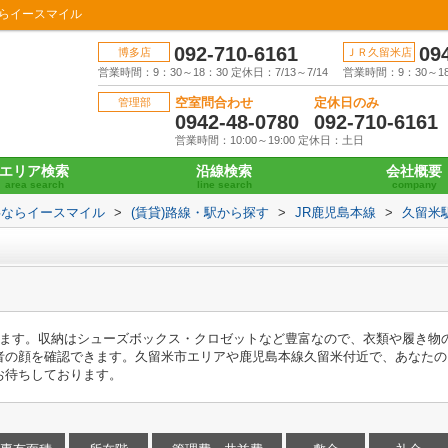
ならイースマイル
092-710-6161
09
博多店
ＪＲ久留米店
営業時間：9：30～18：30 定休日：7/13～7/14
営業時間：9：30～18：
空室問合わせ
定休日のみ
管理部
0942-48-0780
092-710-6161
営業時間：10:00～19:00 定休日：土日
エリア検索
沿線検索
会社概要
area search
line search
company
事ならイースマイル
>
(賃貸)路線・駅から探す
>
JR鹿児島本線
>
久留米
ります。収納はシューズボックス・クロゼットなど豊富なので、衣類や履き物
者の顔を確認できます。久留米市エリアや鹿児島本線久留米付近で、あなたの
お待ちしております。