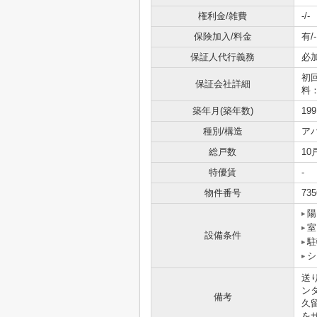
権利金/雑費
-/-
保険加入/料金
有/-
保証人代行義務
必
初
保証会社詳細
料
築年月(築年数)
19
種別/構造
ア
総戸数
10
特優賃
-
物件番号
735
陽
室
設備条件
駐
シ
送
ン
備考
久
を