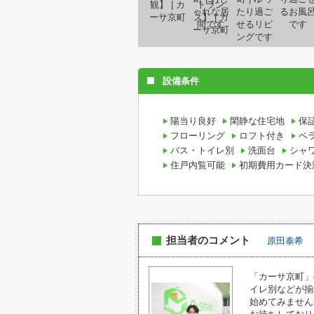
設備条件
陽当り良好
閑静な住宅地
保
フローリング
ロフト付き
ベ
バス・トイレ別
洗面台
シャ
住戸内覧可能
初期費用カード決
担当者のコメント
原田泰希
「カーサ京町」
イレ別などが揃
始めてみません