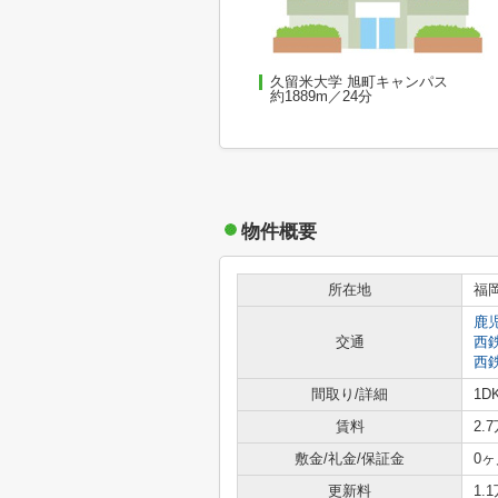
久留米大学 旭町キャンパス
約1889m／24分
物件概要
所在地
福
鹿
交通
西
西
間取り/詳細
1D
賃料
2.
敷金/礼金/保証金
0ヶ
更新料
1.