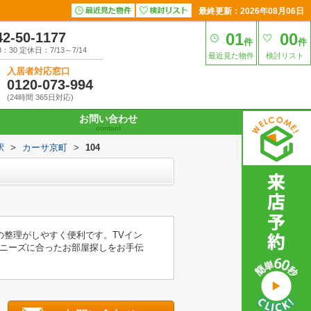
最終更新：2026年08月06日
42-50-1177
01
00
件
件
30 定休日：7/13～7/14
最近見た物件
検討リスト
入居者対応窓口
0120-073-994
(24時間 365日対応)
お問い合わせ
contact
駅
>
カーサ京町
>
104
の整理がしやすく便利です。TVイン
ニーズに合ったお部屋探しをお手伝