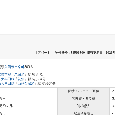
【アパート】
物件番号：73566700
情報更新日：2026年
岡県
久留米市
京町
309-6
児島本線
「
久留米
」駅 徒歩8分
鉄大牟田線
「
花畑
」駅 徒歩34分
鉄大牟田線
「
西鉄久留米
」駅 徒歩34分
K
面積/バルコニー面積
2
7万円
管理費・共益費
3
月/0ヶ月/-
償却/敷引
-/
1万円
敷金積み増し
-