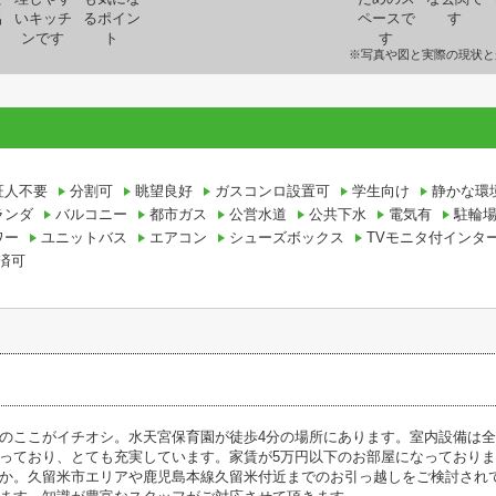
※写真や図と実際の現状と
証人不要
分割可
眺望良好
ガスコンロ設置可
学生向け
静かな環
ランダ
バルコニー
都市ガス
公営水道
公共下水
電気有
駐輪
ワー
ユニットバス
エアコン
シューズボックス
TVモニタ付インタ
済可
のここがイチオシ。水天宮保育園が徒歩4分の場所にあります。室内設備は
っており、とても充実しています。家賃が5万円以下のお部屋になっており
か。久留米市エリアや鹿児島本線久留米付近までのお引っ越しをご検討され