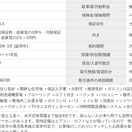
駐車場/月額料金
無
保険名/保険期間
-/
加入
保証会社
回保証料：総家賃の100％・月額保証
向き
：総家賃の2％＋220円
91年 3月 (築35年)
契約期間
2
パート/木造
部屋/所在階/階建
1
戸
現況/入居可能日
取引態様/賃貸区分
66700
取引条件の有効期限
2
当り良好
閑静な住宅地
保証人不要
分割可
眺望良好
ガスコンロ設
内洗濯機置場
フローリング
ロフト付き
ベランダ
バルコニー
都市
輪場
敷地内ごみ置き場
ガスコンロ
バス・トイレ別
洗面台
シャワ
ューズボックス
TVモニタ付インターホン
24時間緊急通報システム
住
り迎えも楽々。水天宮保育園まで徒歩4分です。知らない人が来た時でも玄関
ターホンがあります。室内設備はエアコン・ロフトなどが揃っているので、快
留米市や鹿児島本線久留米付近で、お客様のこだわりにマッチしたお部屋を探
サポート致します。