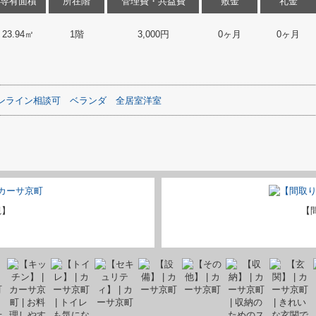
専有面積
所在階
管理費・共益費
敷金
礼金
23.94㎡
1階
3,000円
0ヶ月
0ヶ月
ンライン相談可
ベランダ
全居室洋室
観】
【