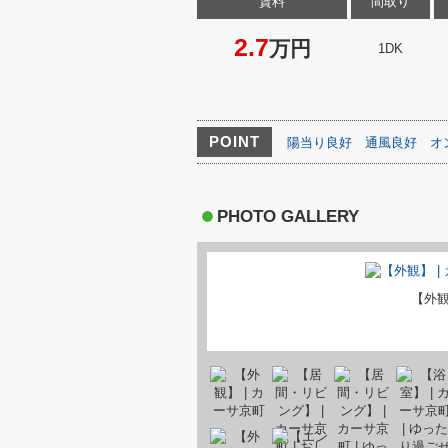
賃料
間取り
2.7
万円
1DK
POINT
陽当り良好
通風良好
オ
PHOTO GALLERY
【外