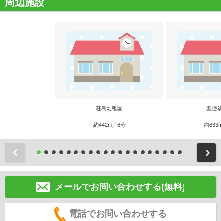
周辺施設
荘島幼稚園
聖使
約442m／6分
約633
前
メールでお問い合わせする(無料)
電話でお問い合わせする