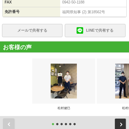
FAX
0942-50-1188
免許番号
福岡県知事 (2) 第18562号
メールで共有する
LINEで共有する
お客様の声
松村健巳
松村
前