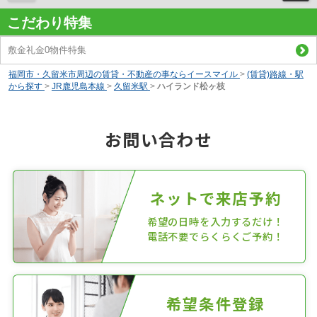
こだわり特集
敷金礼金0物件特集
福岡市・久留米市周辺の賃貸・不動産の事ならイースマイル
>
(賃貸)路線・駅
から探す
>
JR鹿児島本線
>
久留米駅
>
ハイランド松ヶ枝
お問い合わせ
ネットで来店予約
希望の日時を入力するだけ！
電話不要でらくらくご予約！
希望条件登録