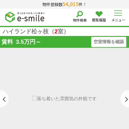
54,015
物件登録数
件！
閲覧履歴
メニュー
物件検索
ハイランド松ヶ枝（
2
室）
賃料
3.5
万円～
空室情報を確認