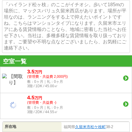
「ハイランド松ヶ枝」のここがイチオシ。歩いて185mの
場所に、マックスバリュ久留米西店があります。場所が平
坦なのは、ランニングをする上で抑えたいポイントです
ね。こちらはマンションタイプになります。久留米市エリ
アにある賃貸情報のことなら、地域に密着した当社へお任
せ下さい。当社は、多種多様な賃貸情報を取り扱っており
ます。ご要望や不明な点などございましたら、お気軽にご
連絡下さい。
空室一覧
3.5
万
円
(管理費・共益費 2,000円)
敷：0ヶ月｜礼：0ヶ月
3階 / 1DK / 45.00㎡
4.5
万
円
(管理費・共益費 -)
敷：0ヶ月｜礼：0ヶ月
3階 / 2DK / 44.55㎡
所在地
福岡県
久留米市
松ケ枝町
38-2