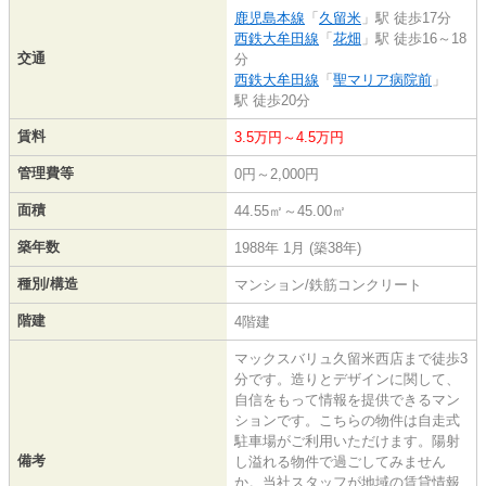
鹿児島本線
「
久留米
」駅 徒歩17分
西鉄大牟田線
「
花畑
」駅 徒歩16～18
交通
分
西鉄大牟田線
「
聖マリア病院前
」
駅 徒歩20分
賃料
3.5万円～4.5万円
管理費等
0円～2,000円
面積
44.55㎡～45.00㎡
築年数
1988年 1月 (築38年)
種別/構造
マンション/鉄筋コンクリート
階建
4階建
マックスバリュ久留米西店まで徒歩3
分です。造りとデザインに関して、
自信をもって情報を提供できるマン
ションです。こちらの物件は自走式
駐車場がご利用いただけます。陽射
備考
し溢れる物件で過ごしてみません
か。当社スタッフが地域の賃貸情報