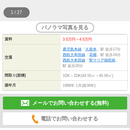
1 / 27
パノラマ写真を見る
賃料
3.5万円～4.5万円
鹿児島本線
「
久留米
」駅 徒歩17分
西鉄大牟田線
「
花畑
」駅 徒歩16分
交通
西鉄大牟田線
「
聖マリア病院前
」
駅 徒歩20分
間取り(面積)
1DK～2DK(44.55㎡～45.00㎡)
築年月
1988年 1月(築38年)
メールでお問い合わせする(無料)
電話でお問い合わせする