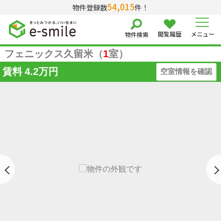
54,015
物件登録数
件！
閲覧履歴
メニュー
物件検索
フェニックス久留米（
1
室）
賃料
4.2万円
空室情報を確認