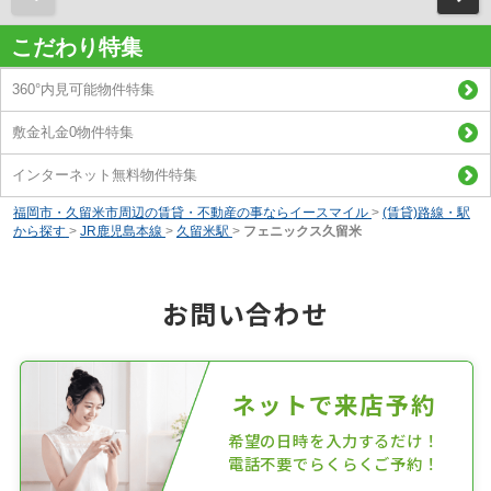
こだわり特集
360°内見可能物件特集
敷金礼金0物件特集
インターネット無料物件特集
福岡市・久留米市周辺の賃貸・不動産の事ならイースマイル
>
(賃貸)路線・駅
から探す
>
JR鹿児島本線
>
久留米駅
>
フェニックス久留米
お問い合わせ
ネットで来店予約
希望の日時を入力するだけ！
電話不要でらくらくご予約！