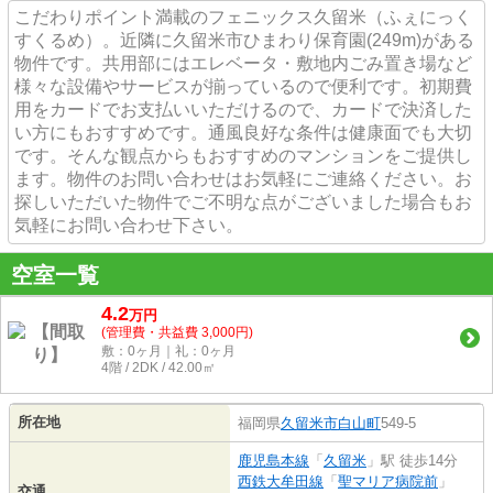
こだわりポイント満載のフェニックス久留米（ふぇにっく
すくるめ）。近隣に久留米市ひまわり保育園(249m)がある
物件です。共用部にはエレベータ・敷地内ごみ置き場など
様々な設備やサービスが揃っているので便利です。初期費
用をカードでお支払いいただけるので、カードで決済した
い方にもおすすめです。通風良好な条件は健康面でも大切
です。そんな観点からもおすすめのマンションをご提供し
ます。物件のお問い合わせはお気軽にご連絡ください。お
探しいただいた物件でご不明な点がございました場合もお
気軽にお問い合わせ下さい。
空室一覧
4.2
万
円
(管理費・共益費 3,000円)
敷：0ヶ月｜礼：0ヶ月
4階 / 2DK / 42.00㎡
所在地
福岡県
久留米市
白山町
549-5
鹿児島本線
「
久留米
」駅 徒歩14分
西鉄大牟田線
「
聖マリア病院前
」
交通