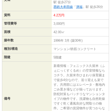
駅 徒歩27分
西鉄大牟田線
「
津福
」駅 徒歩26分
賃料
4.2万円
管理費等
3,000円
面積
42.00㎡
築年数
1996年 3月 (築30年)
種別/構造
マンション/鉄筋コンクリート
階建
5階建
新着情報：フェニックス久留米（ふ
ぇにっくすくるめ）の空室情報なら
コチラ。久留米市ひまわり保育園ま
で徒歩4分なので、送り迎えも楽で
す。共用部にはエレベータ・敷地内
ごみ置き場などが揃っております。
防犯対策もバッチリなマンションタ
備考
イプの物件です。洗濯物も自然乾燥
ですぐ乾く通風良好な間取りの物
件。ご希望の賃貸物件が見つからな