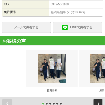
FAX
0942-50-1188
免許番号
福岡県知事 (2) 第18562号
メールで共有する
LINEで共有する
お客様の声
原田泰希
原田
前