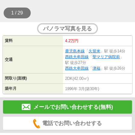
1 / 29
パノラマ写真を見る
賃料
4.2万円
鹿児島本線
「
久留米
」駅 徒歩14分
西鉄大牟田線
「
聖マリア病院前
」
交通
駅 徒歩27分
西鉄大牟田線
「
津福
」駅 徒歩26分
間取り(面積)
2DK(42.00㎡)
築年月
1996年 3月(築30年)
メールでお問い合わせする(無料)
電話でお問い合わせする