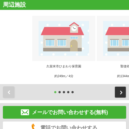
周辺施設
久留米市ひまわり保育園
聖使
約249m／4分
約1344
前
メールでお問い合わせする(無料)
電話でお問い合わせする