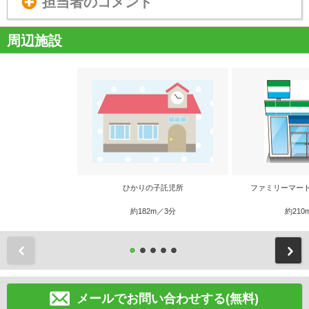
担当者のコメント
周辺施設
ひかりの子託児所
ファミリーマー
約182m／3分
約210
前
メールでお問い合わせする(無料)