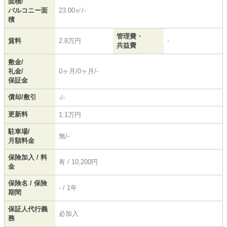
面積/
バルコニー面
23.00㎡/-
積
管理費・
賃料
2.8万円
-
共益費
敷金/
礼金/
0ヶ月/0ヶ月/-
保証金
償却/敷引
-/-
更新料
1.1万円
駐車場/
無/-
月額料金
保険加入 / 料
有 / 10,200円
金
保険名 / 保険
- / 1年
期間
保証人代行義
必加入
務