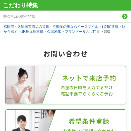
こだわり特集
敷金礼金0物件特集
福岡市・久留米市周辺の賃貸・不動産の事ならイースマイル
>
(賃貸)路線・駅
から探す
>
JR鹿児島本線
>
久留米駅
>
プランドール六ツ門Ⅱ
>
302
お問い合わせ
ネットで来店予約
希望の日時を入力するだけ！
電話不要でらくらくご予約！
希望条件登録
お客様のご希望に合わせた