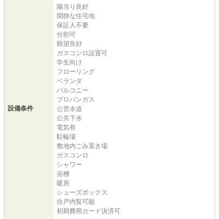
陽当り良好
閑静な住宅地
保証人不要
分割可
眺望良好
ガスコンロ設置可
学生向け
フローリング
ベランダ
バルコニー
プロパンガス
設備条件
公営水道
公共下水
電気有
駐輪場
敷地内ごみ置き場
ガスコンロ
シャワー
浴槽
暖房
シューズボックス
住戸内覧可能
初期費用カード決済可