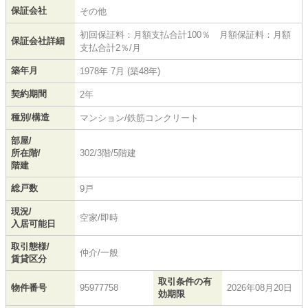
保証会社
その他
初回保証料：月額支払合計100％ 月額保証料：月額
保証会社詳細
支払合計2％/月
築年月
1978年 7月 (築48年)
契約期間
2年
種別/構造
マンション/鉄筋コンクリート
部屋/
所在階/
302/3階/5階建
階建
総戸数
9戸
現況/
空家/即時
入居可能日
取引態様/
仲介/一般
賃貸区分
取引条件の有
物件番号
95977758
2026年08月20日
効期限