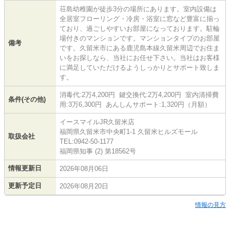
荘島幼稚園が徒歩3分の場所にあります。室内設備は
全居室フローリング・冷房・浴室に窓など豊富に揃っ
ており、過ごしやすいお部屋になっております。駐輪
場付きのマンションです。マンションタイプのお部屋
備考
です。久留米市にある鹿児島本線久留米周辺でお住ま
いをお探しなら、当社にお任せ下さい。当社はお客様
に満足していただけるようしっかりとサポート致しま
す。
消毒代:2万4,200円 鍵交換代:2万4,200円 室内清掃費
条件(その他)
用:3万6,300円 あんしんサポート:1,320円（月額）
イースマイルJR久留米店
福岡県久留米市中央町1-1 久留米ヒルズモール
取扱会社
TEL:0942-50-1177
福岡県知事 (2) 第18562号
情報更新日
2026年08月06日
更新予定日
2026年08月20日
情報の見方