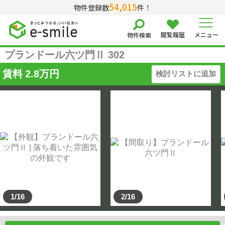
54,015
物件登録数
件！
閲覧履歴
メニュー
物件検索
プランドール六ツ門Ⅱ 302
賃料
2.8
万円
検討リストに追加
1/16
2/16