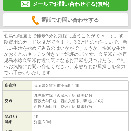
メールでお問い合わせする(無料)
電話でお問い合わせする
荘島幼稚園まで徒歩3分と気軽に通うことができます。初
期費用のカード決済ができます。3.3万円のお住まいで、新
しい生活を始めてみるのはいかがでしょうか。快適な生活
がおくれるキッチン付きでご好評の1Kです。久留米市や鹿
児島本線久留米付近で気になるお部屋を見つけたら、当社
へお気軽にお問い合せください。素敵なお部屋探しを全力
でお手伝いいたします。
所在地
福岡県
久留米市
小頭町
1-19
鹿児島本線
「
久留米
」駅 徒歩14分
交通
西鉄大牟田線
「
西鉄久留米
」駅 徒歩16分
西鉄大牟田線
「
花畑
」駅 徒歩17分
間取り/
1K
詳細
洋室 5.0帖