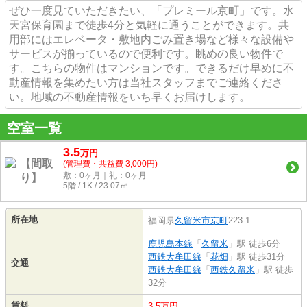
ぜひ一度見ていただきたい、「プレミール京町」です。水
天宮保育園まで徒歩4分と気軽に通うことができます。共
用部にはエレベータ・敷地内ごみ置き場など様々な設備や
サービスが揃っているので便利です。眺めの良い物件で
す。こちらの物件はマンションです。できるだけ早めに不
動産情報を集めたい方は当社スタッフまでご連絡くださ
い。地域の不動産情報をいち早くお届けします。
空室一覧
3.5
万
円
(管理費・共益費 3,000円)
敷：0ヶ月｜礼：0ヶ月
5階 / 1K / 23.07㎡
所在地
福岡県
久留米市
京町
223-1
鹿児島本線
「
久留米
」駅 徒歩6分
西鉄大牟田線
「
花畑
」駅 徒歩31分
交通
西鉄大牟田線
「
西鉄久留米
」駅 徒歩
32分
賃料
3.5万円