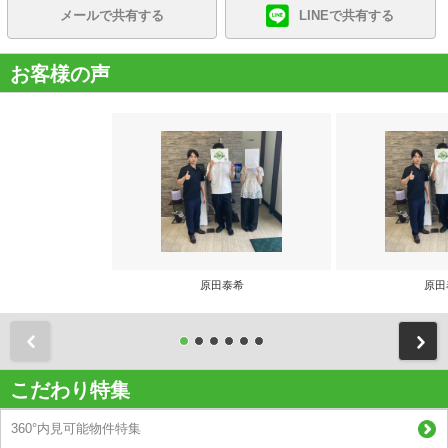
メールで共有する
LINEで共有する
お客様の声
原田泰希
原田
前
こだわり特集
360°内見可能物件特集