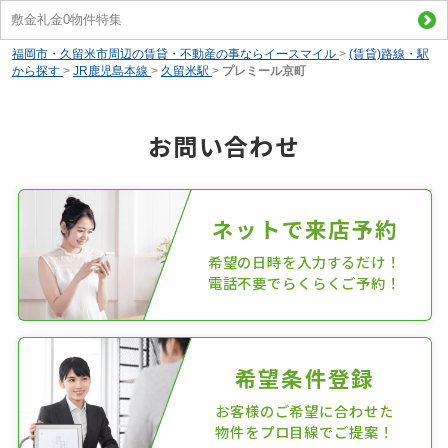
敷金礼金0物件特集
福岡市・久留米市周辺の賃貸・不動産の事ならイースマイル
>
(賃貸)路線・駅
から探す
>
JR鹿児島本線
>
久留米駅
>
プレミール京町
お問い合わせ
ネットで来店予約
希望の日時を入力するだけ！
電話不要でらくらくご予約！
希望条件登録
お客様のご希望に合わせた
物件をプロ目線でご提案！