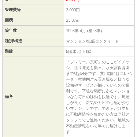
管理費等
3,000円
面積
23.07㎡
築年数
1998年 4月 (築28年)
種別/構造
マンション/鉄筋コンクリート
階建
5階建 地下1階
「プレミール京町」のここがイチオ
シ。送り迎えも楽々。水天宮保育園
まで徒歩4分です。共用部にはエレベ
ータ・敷地内ごみ置き場など様々な
設備やサービスが揃っているので便
利です。平坦な場所にあるマンショ
備考
ンなら毎日の移動も快適です。風通
しが良く、湿気やカビの心配が少な
いマンションです。できるだけ早め
に不動産情報を集めたい方は当社ス
タッフまでご連絡ください。地域の
不動産情報をいち早くお届けしま
す。