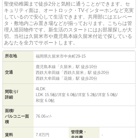
聖使幼稚園まで徒歩2分と気軽に通うことができます。セ
キュリティ面は、オートロック・TVインターホンなど充実
しているので安心して生活できます。共用部にはエレベー
タ・敷地内ごみ置き場などが揃っております。こちらは管
理人巡回物件です。新生活のスタートにはお部屋探しが大
切。当社は久留米市や鹿児島本線久留米付近で探している
あなたを全力でサポートします。
所在地
福岡県
久留米市
中央町
29-15
鹿児島本線
「
久留米
」駅 徒歩10分
交通
西鉄大牟田線
「
西鉄久留米
」駅 徒歩20分
西鉄大牟田線
「
花畑
」駅 徒歩20分
4LDK
間取り/
LDK 15.5帖
/
洋室 6.0帖
/
洋室 5.2帖
/
洋室 5.0帖
/
詳細
和室 6.0帖
面積/
バルコニー面
76.06㎡/-
積
管理費・
賃料
7.8万円
-
共益費