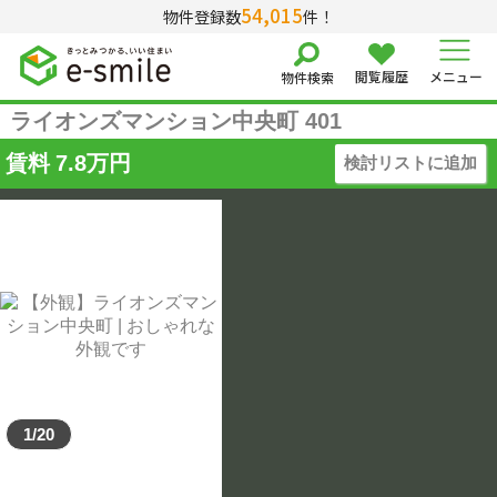
54,015
物件登録数
件！
借りる
閲覧履歴
メニュー
物件検索
ライオンズマンション中央町 401
種別を選択する
賃料
7.8
万円
検討リストに追加
マンション
アパート
戸建て
店舗(賃貸)
事務所(賃貸)
賃料を選択する
～
1/20
敷金なし
礼金なし
共益費込み