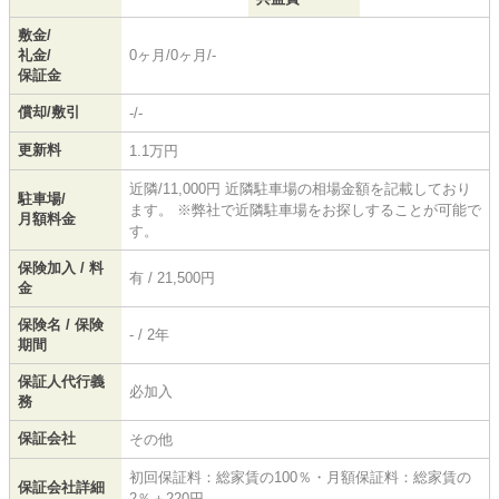
敷金/
礼金/
0ヶ月/0ヶ月/-
保証金
償却/敷引
-/-
更新料
1.1万円
近隣/11,000円 近隣駐車場の相場金額を記載しており
駐車場/
ます。 ※弊社で近隣駐車場をお探しすることが可能で
月額料金
す。
保険加入 / 料
有 / 21,500円
金
保険名 / 保険
- / 2年
期間
保証人代行義
必加入
務
保証会社
その他
初回保証料：総家賃の100％・月額保証料：総家賃の
保証会社詳細
2％＋220円