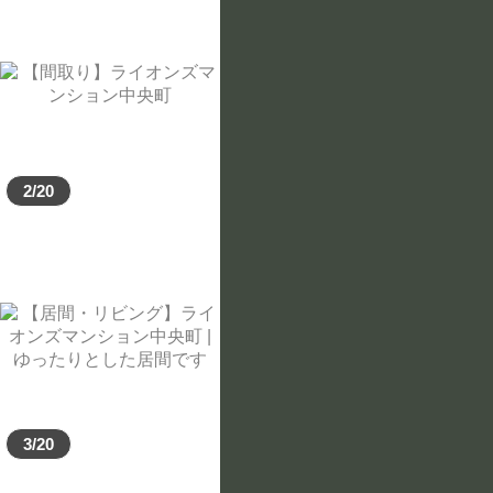
間取りを選択する
1R
1K
1DK
2/20
1LDK
2K
2DK
2LDK
3K
3DK
3LDK
4K
4DK
3/20
4LDK
4LDK以上