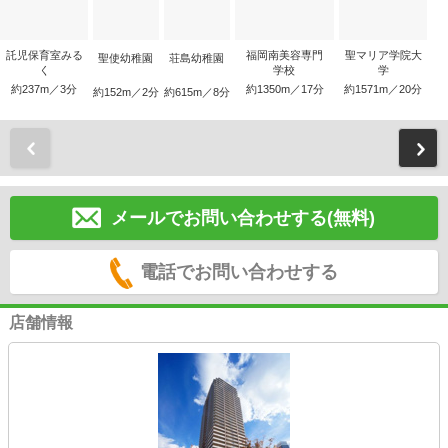
託児保育室みる
福岡南美容専門
聖マリア学院大
聖使幼稚園
荘島幼稚園
く
学校
学
約237m／3分
約1350m／17分
約1571m／20分
約152m／2分
約615m／8分
前
メールでお問い合わせする(無料)
電話でお問い合わせする
店舗情報