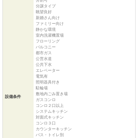
分割可
分譲タイプ
眺望良好
新婚さん向け
ファミリー向け
静かな環境
室内洗濯機置場
フローリング
バルコニー
都市ガス
公営水道
公共下水
エレベーター
電気有
照明器具付き
駐輪場
敷地内ごみ置き場
設備条件
ガスコンロ
コンロ２口以上
システムキッチン
対面式キッチン
コンロ３口
カウンターキッチン
バス・トイレ別