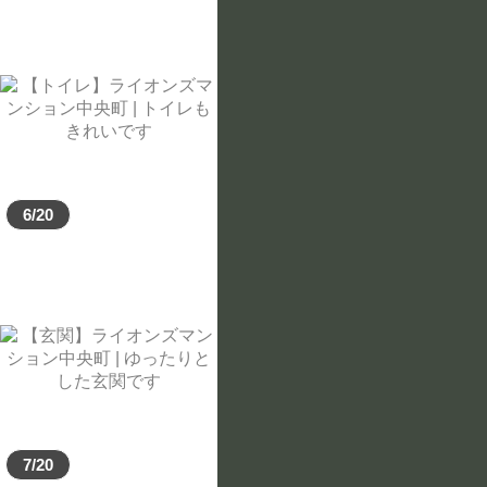
浴室乾燥機
バストイレ別
独立洗面台
フローリング
冷暖房付き
ロフト付き
保証人不要
ペット可
女性限定
6/20
検索する
7/20