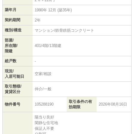
築年月
1990年 12月 (築35年)
契約期間
2年
種別/構造
マンション/鉄骨鉄筋コンクリート
部屋/
所在階/
401/4階/13階建
階建
総戸数
-
現況/
空家/相談
入居可能日
取引態様/
仲介/一般
賃貸区分
取引条件の有
物件番号
105288190
2026年08月16日
効期限
陽当り良好
閑静な住宅地
保証人不要