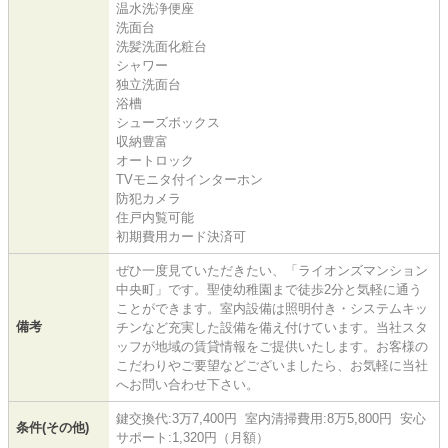
温水洗浄便座
洗面台
洗髪洗面化粧台
シャワー
独立洗面台
浴槽
シューズボックス
収納豊富
オートロック
TVモニタ付インターホン
防犯カメラ
住戸内覧可能
初期費用カード決済可
ぜひ一度見ていただきたい、「ライオンズマンション
中央町」です。聖使幼稚園まで徒歩2分と気軽に通う
ことができます。室内設備は照明付き・システムキッ
備考
チンなど充実した設備を備え付けています。当社スタ
ッフが地域の賃貸情報をご提供いたします。お客様の
こだわりやご要望などございましたら、お気軽に当社
へお問い合わせ下さい。
鍵交換代:3万7,400円 室内清掃費用:8万5,800円 安心
条件(その他)
サポート:1,320円（月額）