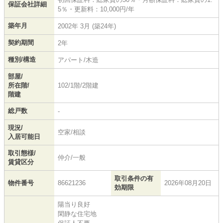
保証会社詳細
5％・更新料：10,000円/年
築年月
2002年 3月 (築24年)
契約期間
2年
種別/構造
アパート/木造
部屋/
所在階/
102/1階/2階建
階建
総戸数
-
現況/
空家/相談
入居可能日
取引態様/
仲介/一般
賃貸区分
取引条件の有
物件番号
86621236
2026年08月20日
効期限
陽当り良好
閑静な住宅地