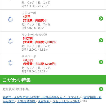
敷：0ヶ月｜礼：1ヶ月
2階 / 1LDK / 29.25㎡
フジコーポ
4
万
円
(管理費・共益費 -)
敷：0ヶ月｜礼：2ヶ月
2階 / 3K / 50.00㎡
モントーレヒルズ悠
5.8
万
円
(管理費・共益費 5,000円)
敷：0ヶ月｜礼：1ヶ月
2階 / 1LDK / 44.82㎡
高嶋コーポ
4.6
万
円
(管理費・共益費 1,000円)
敷：0ヶ月｜礼：1ヶ月
1階 / 2LDK / 63.62㎡
こだわり特集
敷金礼金0物件特集
福岡市・久留米市周辺の賃貸・不動産の事ならイースマイル
>
(賃貸)路線・駅
から探す
>
JR鹿児島本線
>
久留米駅
>
ラセットビレッジMA
>
102