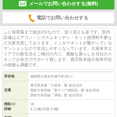
メールでお問い合わせする(無料)
電話でお問い合わせする
ふじ保育園まで徒歩2分なので、送り迎えも楽です。室内
設備はエアコン・システムキッチン・ネット使用料不要な
ど大変充実しております。インターネットが繋がっている
マンションなので生活しやすくなっています。久留米市エ
リアでの新生活をご検討の方に、素敵な暮らしを当社のス
タッフが全力でサポート致します。鹿児島本線久留米付近
の情報も満載です。
所在地
福岡県
久留米市
瀬下町
181-1
鹿児島本線
「
久留米
」駅 徒歩12分
交通
西鉄大牟田線
「
聖マリア病院前
」駅 徒歩35分
西鉄大牟田線
「
津福
」駅 徒歩35分
間取り/
1K
詳細
K 2.0帖
/
洋室 6.0帖