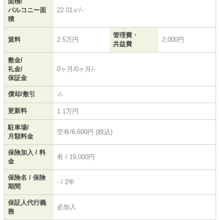
面積/
バルコニー面
22.01㎡/-
積
管理費・
賃料
2.5万円
2,000円
共益費
敷金/
礼金/
0ヶ月/0ヶ月/-
保証金
償却/敷引
-/-
更新料
1.1万円
駐車場/
空有/6,600円 (税込)
月額料金
保険加入 / 料
有 / 19,000円
金
保険名 / 保険
- / 2年
期間
保証人代行義
必加入
務