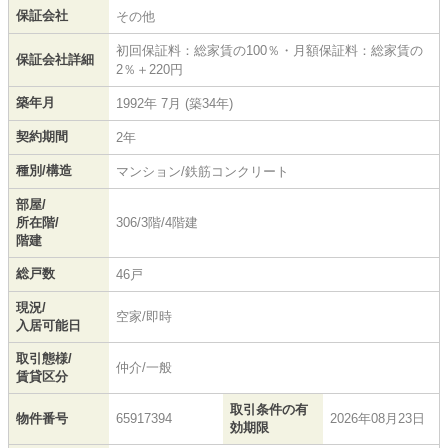
保証会社
その他
初回保証料：総家賃の100％・月額保証料：総家賃の
保証会社詳細
2％＋220円
築年月
1992年 7月 (築34年)
契約期間
2年
種別/構造
マンション/鉄筋コンクリート
部屋/
所在階/
306/3階/4階建
階建
総戸数
46戸
現況/
空家/即時
入居可能日
取引態様/
仲介/一般
賃貸区分
取引条件の有
物件番号
65917394
2026年08月23日
効期限