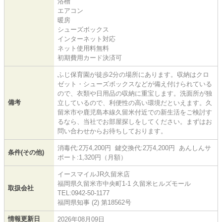
浴槽
エアコン
暖房
シューズボックス
インターネット対応
ネット使用料無料
初期費用カード決済可
ふじ保育園が徒歩2分の場所にあります。収納はクロ
ゼット・シューズボックスなどが備え付けられている
ので、衣類や日用品の収納に重宝します。洗面所が独
備考
立しているので、利便性の高い環境だといえます。久
留米市や鹿児島本線久留米付近での新生活をご検討す
るなら、当社でお部屋探しをしてください。まずはお
問い合わせからお待ちしております。
消毒代:2万4,200円 鍵交換代:2万4,200円 あんしんサ
条件(その他)
ポート:1,320円（月額）
イースマイルJR久留米店
福岡県久留米市中央町1-1 久留米ヒルズモール
取扱会社
TEL:0942-50-1177
福岡県知事 (2) 第18562号
情報更新日
2026年08月09日