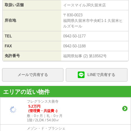
取扱い店舗
イースマイルJR久留米店
〒830-0023
所在地
福岡県久留米市中央町1-1 久留米ヒ
ルズモール
TEL
0942-50-1177
FAX
0942-50-1188
免許番号
福岡県知事 (2) 第18562号
メールで共有する
LINEで共有する
エリアの近い物件
フレグランス大善寺
5.2
万
円
(管理費・共益費 -)
敷：0ヶ月｜礼：0ヶ月
1階 / 2LDK / 54.00㎡
メゾン・ド・ブランシェ