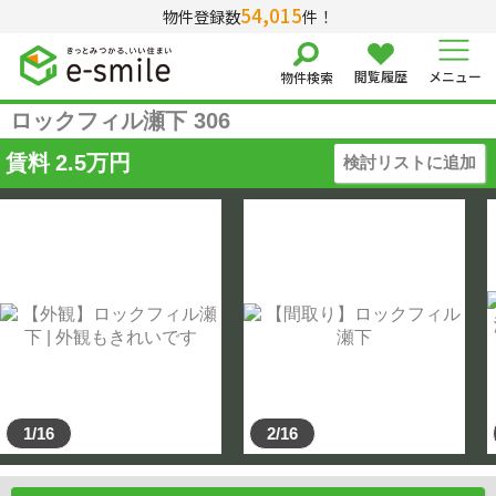
54,015
物件登録数
件！
閲覧履歴
メニュー
物件検索
ロックフィル瀬下 306
賃料
2.5
万円
検討リストに追加
1/16
2/16