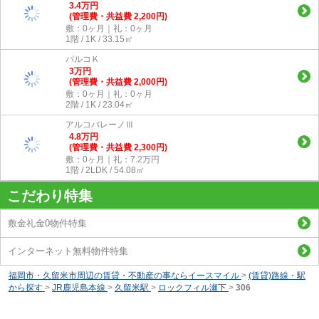
3.4
万
円
(管理費・共益費 2,200円)
敷：0ヶ月｜礼：0ヶ月
1階 / 1K / 33.15㎡
パルコＫ
3
万
円
(管理費・共益費 2,000円)
敷：0ヶ月｜礼：0ヶ月
2階 / 1K / 23.04㎡
アルコバレーノⅢ
4.8
万
円
(管理費・共益費 2,300円)
敷：0ヶ月｜礼：7.2万円
1階 / 2LDK / 54.08㎡
こだわり特集
敷金礼金0物件特集
インターネット無料物件特集
福岡市・久留米市周辺の賃貸・不動産の事ならイースマイル
>
(賃貸)路線・駅
から探す
>
JR鹿児島本線
>
久留米駅
>
ロックフィル瀬下
>
306