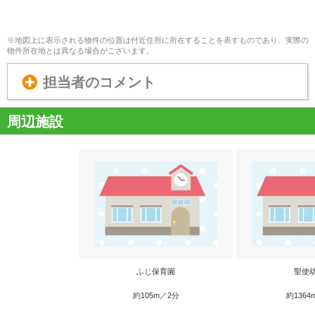
※地図上に表示される物件の位置は付近住所に所在することを表すものであり、実際の
物件所在地とは異なる場合がございます。
担当者のコメント
周辺施設
ふじ保育園
聖使
約105m／2分
約1364