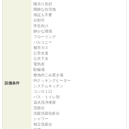
陽当り良好
閑静な住宅地
保証人不要
分割可
学生向け
静かな環境
フローリング
バルコニー
都市ガス
公営水道
公共下水
電気有
駐輪場
敷地内ごみ置き場
IHクッキングヒーター
設備条件
システムキッチン
コンロ１口
バス・トイレ別
温水洗浄便座
洗面台
洗髪洗面化粧台
シャワー
独立洗面台