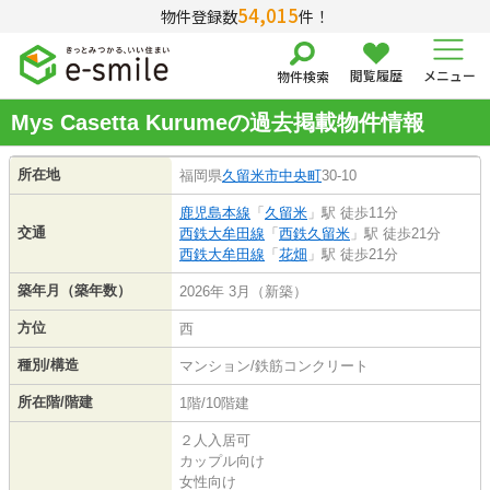
54,015
物件登録数
件！
閲覧履歴
メニュー
物件検索
Mys Casetta Kurumeの過去掲載物件情報
所在地
福岡県
久留米市
中央町
30-10
鹿児島本線
「
久留米
」駅 徒歩11分
交通
西鉄大牟田線
「
西鉄久留米
」駅 徒歩21分
西鉄大牟田線
「
花畑
」駅 徒歩21分
築年月（築年数）
2026年 3月（新築）
方位
西
種別/構造
マンション/鉄筋コンクリート
所在階/階建
1階/10階建
２人入居可
カップル向け
女性向け