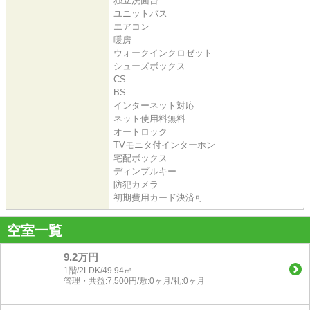
独立洗面台
ユニットバス
エアコン
暖房
ウォークインクロゼット
シューズボックス
CS
BS
インターネット対応
ネット使用料無料
オートロック
TVモニタ付インターホン
宅配ボックス
ディンプルキー
防犯カメラ
初期費用カード決済可
空室一覧
9.2万円
1階/2LDK/49.94㎡
管理・共益:7,500円/敷:0ヶ月/礼:0ヶ月