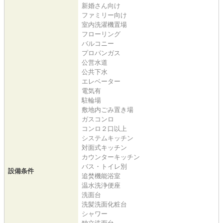
新婚さん向け
ファミリー向け
室内洗濯機置場
フローリング
バルコニー
プロパンガス
公営水道
公共下水
エレベーター
電気有
駐輪場
敷地内ごみ置き場
ガスコンロ
コンロ２口以上
システムキッチン
対面式キッチン
カウンターキッチン
バス・トイレ別
設備条件
追焚機能浴室
温水洗浄便座
洗面台
洗髪洗面化粧台
シャワー