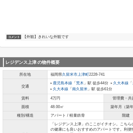
【外観】きれいな外観です
コメント
レジデンス上津
の物件概要
所在地
福岡県
久留米市
上津町
2228-741
鹿児島本線
「
荒木
」駅 徒歩44分
久大本線
「
交通
久大本線
「
南久留米
」駅 徒歩61分
賃料
4万円
管理費・共
面積
48.00㎡
築年月（築
種別/構造
アパート / 軽量鉄骨
階建
「レジデンス上津」のここがイチオシ。こちら
の健康にも良いおすすめのアパートです。利便