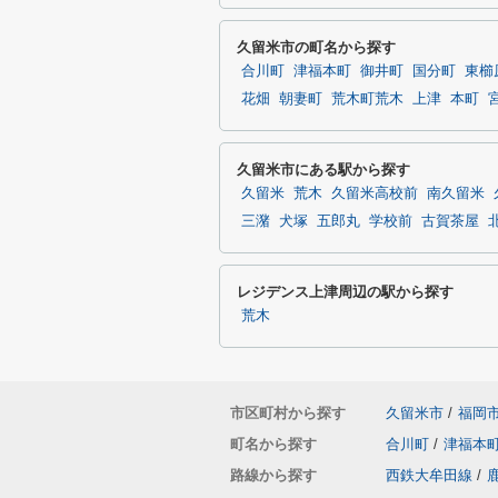
久留米市の町名から探す
合川町
津福本町
御井町
国分町
東櫛
花畑
朝妻町
荒木町荒木
上津
本町
久留米市にある駅から探す
久留米
荒木
久留米高校前
南久留米
三潴
犬塚
五郎丸
学校前
古賀茶屋
レジデンス上津周辺の駅から探す
荒木
市区町村から探す
久留米市
/
福岡
町名から探す
合川町
/
津福本
路線から探す
西鉄大牟田線
/