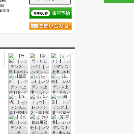
39年
階建
量鉄骨