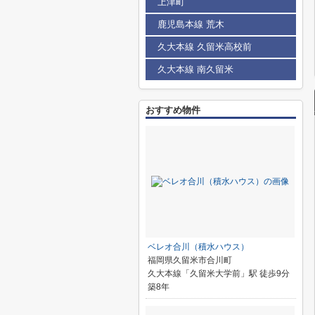
上津町
鹿児島本線 荒木
久大本線 久留米高校前
久大本線 南久留米
おすすめ物件
ベレオ合川（積水ハウス）
福岡県久留米市合川町
久大本線「久留米大学前」駅 徒歩9分
築8年