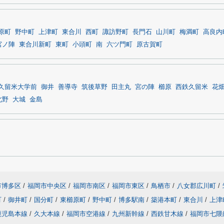
原町
野中町
上津町
東合川
西町
諏訪野町
長門石
山川町
梅満町
高良内
宮ノ陣
東合川新町
東町
小頭町
南
六ツ門町
原古賀町
久留米大学前
御井
善導寺
筑後草野
田主丸
宮の陣
櫛原
西鉄久留米
花
北野
大城
金島
市博多区
/
福岡市中央区
/
福岡市南区
/
福岡市東区
/
鳥栖市
/
八女郡広川町
/
町
/
御井町
/
国分町
/
東櫛原町
/
野中町
/
博多駅南
/
築港本町
/
東合川
/
上津
鹿児島本線
/
久大本線
/
福岡市空港線
/
九州新幹線
/
西鉄甘木線
/
福岡市七隈