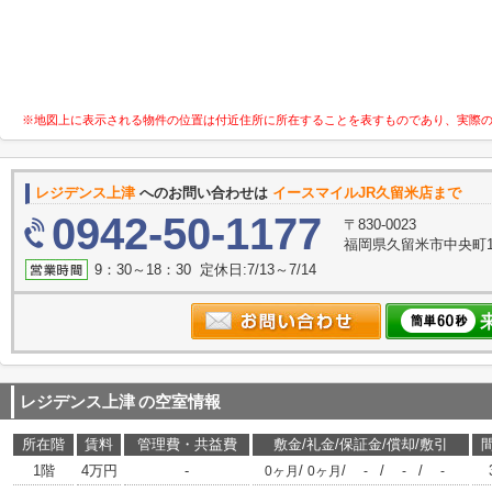
※地図上に表示される物件の位置は付近住所に所在することを表すものであり、実際
レジデンス上津
へのお問い合わせは
イースマイルJR久留米店まで
0942-50-1177
〒830-0023
福岡県久留米市中央町1
9：30～18：30 定休日:7/13～7/14
レジデンス上津
の空室情報
所在階
賃料
管理費・共益費
敷金/礼金/保証金/償却/敷引
1階
4万円
-
/
/
/
/
0ヶ月
0ヶ月
-
-
-