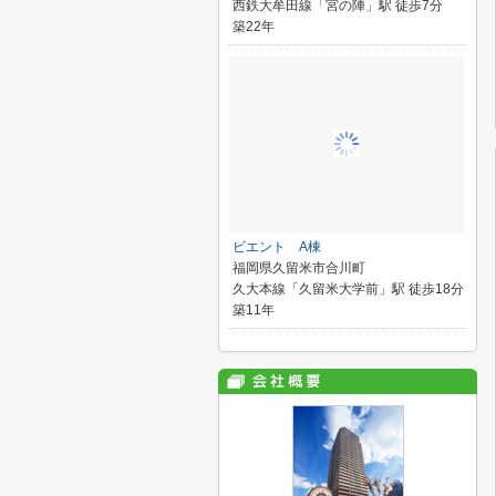
西鉄大牟田線「宮の陣」駅 徒歩7分
築22年
ビエント A棟
福岡県久留米市合川町
久大本線「久留米大学前」駅 徒歩18分
築11年