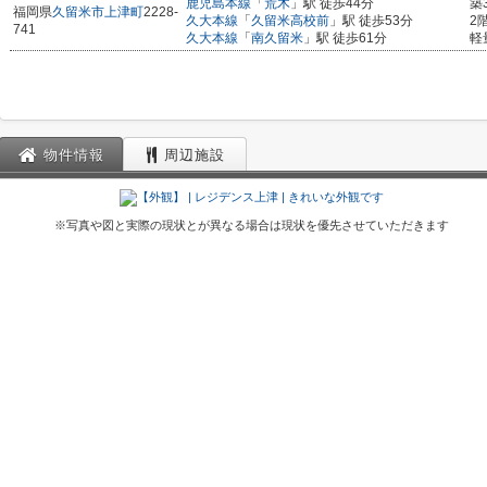
鹿児島本線
「
荒木
」駅 徒歩44分
築
福岡県
久留米市
上津町
2228-
久大本線
「
久留米高校前
」駅 徒歩53分
2
741
久大本線
「
南久留米
」駅 徒歩61分
軽
物件情報
周辺施設
※写真や図と実際の現状とが異なる場合は現状を優先させていただきます