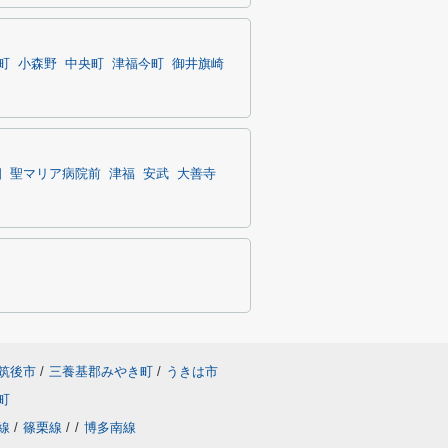
町
小森野
中央町
津福今町
御井旗崎
畑
聖マリア病院前
津福
安武
大善寺
筑後市
/
三養基郡みやき町
/
うきは市
町
線
/
篠栗線
/
/
博多南線