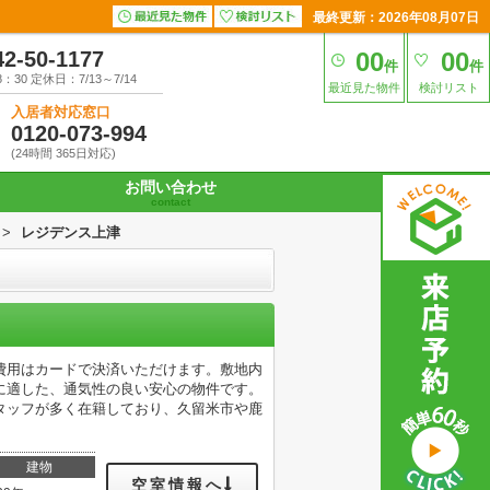
最終更新：2026年08月07日
42-50-1177
00
00
件
件
30 定休日：7/13～7/14
最近見た物件
検討リスト
入居者対応窓口
0120-073-994
(24時間 365日対応)
お問い合わせ
contact
>
レジデンス上津
費用はカードで決済いただけます。敷地内
に適した、通気性の良い安心の物件です。
タッフが多く在籍しており、久留米市や鹿
建物
空室情報へ