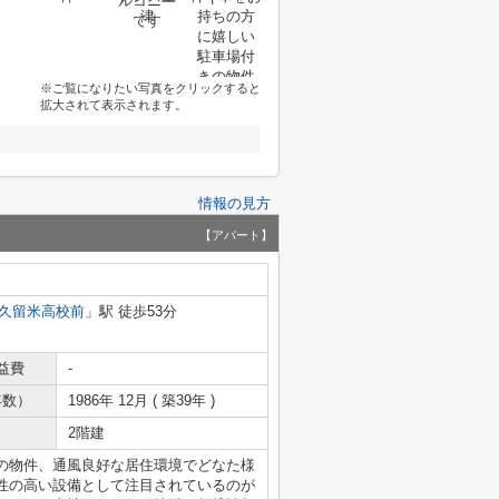
※ご覧になりたい写真をクリックすると
拡大されて表示されます。
情報の見方
【アパート】
久留米高校前
」駅 徒歩53分
益費
-
年数）
1986年 12月 ( 築39年 )
2階建
の物件、通風良好な居住環境でどなた様
性の高い設備として注目されているのが