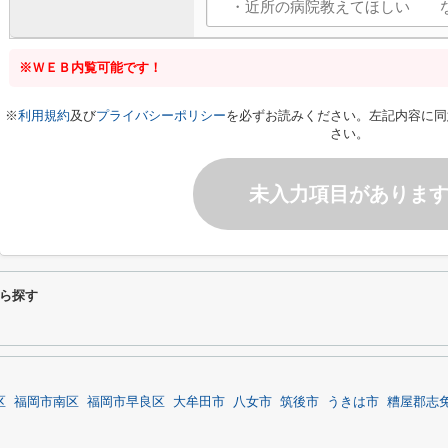
※ＷＥＢ内覧可能です！
※
利用規約
及び
プライバシーポリシー
を必ずお読みください。左記内容に同
さい。
未入力項目がありま
ら探す
区
福岡市南区
福岡市早良区
大牟田市
八女市
筑後市
うきは市
糟屋郡志