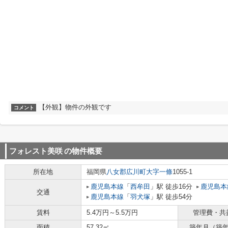
【外観】物件の外観です
コメント
フォレスト美咲
の物件概要
所在地
福岡県
八女郡広川町
大字一條
1055-1
鹿児島本線
「
西牟田
」駅 徒歩16分
鹿児島本
交通
鹿児島本線
「
羽犬塚
」駅 徒歩54分
賃料
5.4万円～5.5万円
管理費・共
面積
57.32㎡
築年月（築