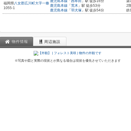
鹿児島本線
「
西牟田
」駅 徒歩16分
築
福岡県
八女郡広川町
大字一條
鹿児島本線
「
荒木
」駅 徒歩53分
2
1055-1
鹿児島本線
「
羽犬塚
」駅 徒歩54分
鉄
物件情報
周辺施設
※写真や図と実際の現状とが異なる場合は現状を優先させていただきます