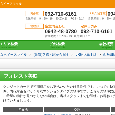
ならイースマイル
092-710-6161
09
博多店
ＪＲ久留米店
営業時間：9：30～18：30 定休日：7/13～7/14
営業時間：9：30～18：
空室問合わせ
定休日のみ
管理部
0942-48-0780
092-710-6161
営業時間：10:00～19:00 定休日：土日
エリア検索
沿線検索
会社概要
area search
line search
company
事ならイースマイル
>
(賃貸)路線・駅から探す
>
JR鹿児島本線
>
西牟田
フォレスト美咲
クレジットカードで初期費用をお支払いいただける物件です。いつでも快
件。防犯対策もバッチリなマンションタイプの物件です。こちらの物件に
ご希望の物件が見つからない場合は、当社スタッフまでお気軽にお尋ねく
けていきましょう。
所在地
交通