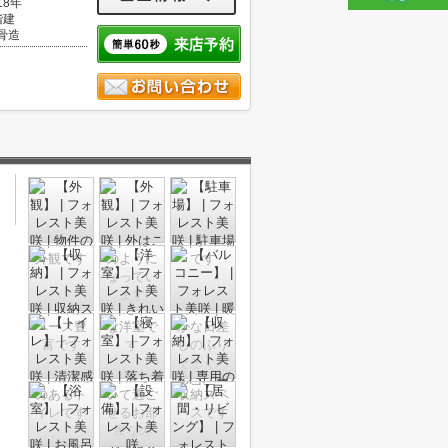
18年
階建
骨造