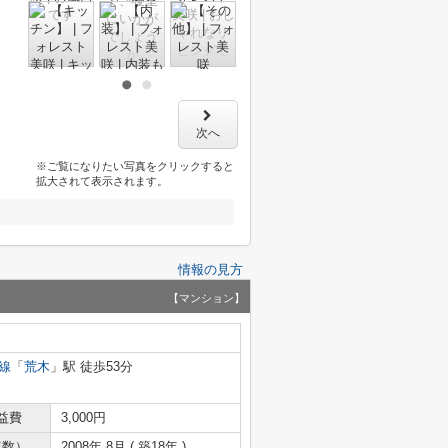
次へ
※ご覧になりたい写真をクリックすると
拡大されて表示されます。
情報の見方
【マンション】
線
「
荒木
」駅 徒歩53分
益費
3,000円
年数）
2008年 8月 ( 築18年 )