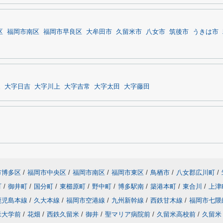
区
福岡市南区
福岡市早良区
大牟田市
久留米市
八女市
筑後市
うきは市
泉
大字日吉
大字川上
大字吉常
大字太田
大字藤田
市博多区
/
福岡市中央区
/
福岡市南区
/
福岡市東区
/
鳥栖市
/
八女郡広川町
/
町
/
御井町
/
国分町
/
東櫛原町
/
野中町
/
博多駅南
/
築港本町
/
東合川
/
上津
鹿児島本線
/
久大本線
/
福岡市空港線
/
九州新幹線
/
西鉄甘木線
/
福岡市七隈
米大学前
/
花畑
/
西鉄久留米
/
御井
/
聖マリア病院前
/
久留米高校前
/
久留米