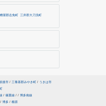
糟屋郡志免町
三井郡大刀洗町
筑後市
/
三養基郡みやき町
/
うきは市
町
線
/
篠栗線
/
/
博多南線
/
博多
/
櫛原