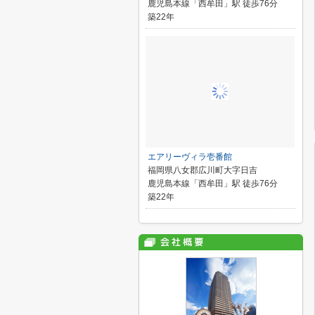
鹿児島本線「西牟田」駅 徒歩76分
築22年
エアリーヴィラ壱番館
福岡県八女郡広川町大字日吉
鹿児島本線「西牟田」駅 徒歩76分
築22年