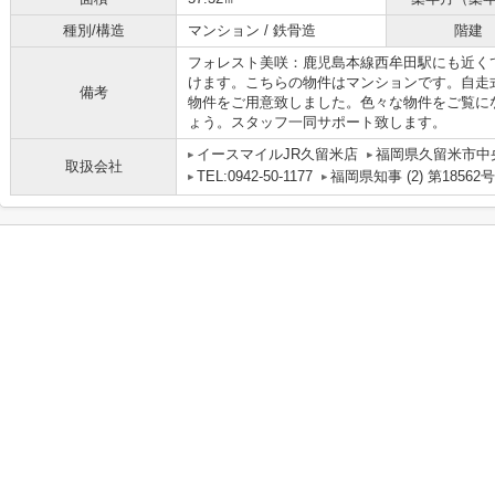
種別/構造
マンション / 鉄骨造
階建
フォレスト美咲：鹿児島本線西牟田駅にも近く
けます。こちらの物件はマンションです。自走
備考
物件をご用意致しました。色々な物件をご覧に
ょう。スタッフ一同サポート致します。
イースマイルJR久留米店
福岡県久留米市中央
取扱会社
TEL:0942-50-1177
福岡県知事 (2) 第18562号