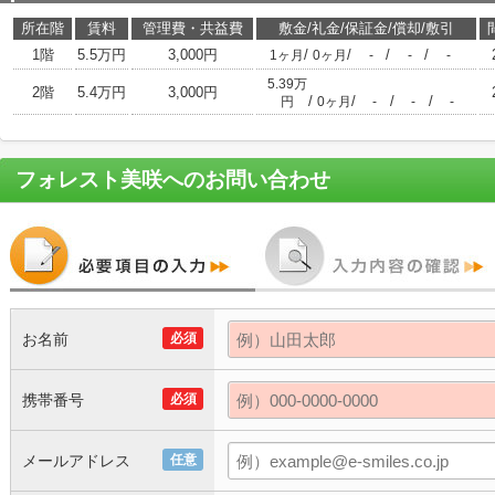
所在階
賃料
管理費・共益費
敷金/礼金/保証金/償却/敷引
1階
5.5万円
3,000円
/
/
/
/
1ヶ月
0ヶ月
-
-
-
5.39万
2階
5.4万円
3,000円
/
/
/
/
円
0ヶ月
-
-
-
フォレスト美咲
へのお問い合わせ
お名前
必須
携帯番号
必須
メールアドレス
任意