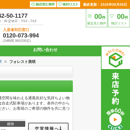
最終更新：2026年08月08日
42-50-1177
00
00
件
件
30 定休日：7/13～7/14
最近見た物件
検討リスト
入居者対応窓口
0120-073-994
(24時間 365日対応)
お問い合わせ
contact
駅
>
フォレスト美咲
適空間を味わえる通風良好な気持ちよい物
は自走式駐車場があります。条件の中から
ださい。お客様のご希望の物件を共に見つ
建物
空室情報へ