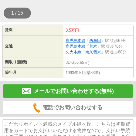
1 / 15
賃料
3.5万円
鹿児島本線
「
西牟田
」駅 徒歩67分
交通
鹿児島本線
「
荒木
」駅 徒歩78分
久大本線
「
南久留米
」駅 徒歩80分
間取り(面積)
3DK(55.65㎡)
築年月
1993年 5月(築33年)
メールでお問い合わせする(無料)
電話でお問い合わせする
こだわりポイント満載のメイプル緑ヶ丘。こちらは初期費
用をカードでお支払いいただける物件なので、支払い手続