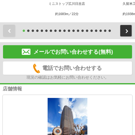
ミニストップ広川日吉店
久留米
約1683m／22分
約1938
前
メールでお問い合わせする(無料)
電話でお問い合わせする
現況の確認はお気軽にお問い合わせください。
店舗情報