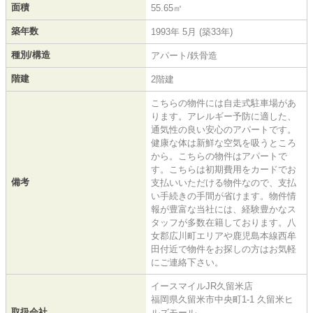
面積
55.65㎡
築年数
1993年 5月 (築33年)
種別/構造
アパート/鉄骨造
階建
2階建
こちらの物件には自走式駐車場があ
ります。アレルギー予防に適した、
通気性の良い安心のアパートです。
健康な体は新鮮な空気を吸うところ
から。こちらの物件はアパートで
す。こちらは初期費用をカードでお
備考
支払いいただける物件なので、支払
い手続きの手間が省けます。物件情
報が豊富な当社には、経験豊かなス
タッフが多数在籍しております。八
女郡広川町エリアや鹿児島本線西牟
田付近で物件をお探しの方はお気軽
にご連絡下さい。
イースマイルJR久留米店
福岡県久留米市中央町1-1 久留米ヒ
取扱会社
ルズモール