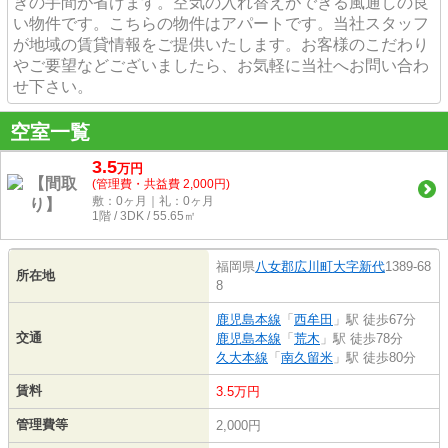
きの手間が省けます。空気の入れ替えができる風通しの良
い物件です。こちらの物件はアパートです。当社スタッフ
が地域の賃貸情報をご提供いたします。お客様のこだわり
やご要望などございましたら、お気軽に当社へお問い合わ
せ下さい。
空室一覧
3.5
万
円
(管理費・共益費 2,000円)
敷：0ヶ月｜礼：0ヶ月
1階 / 3DK / 55.65㎡
福岡県
八女郡広川町
大字新代
1389-68
所在地
8
鹿児島本線
「
西牟田
」駅 徒歩67分
交通
鹿児島本線
「
荒木
」駅 徒歩78分
久大本線
「
南久留米
」駅 徒歩80分
賃料
3.5万円
管理費等
2,000円