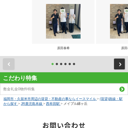
原田泰希
原田
前
こだわり特集
敷金礼金0物件特集
福岡市・久留米市周辺の賃貸・不動産の事ならイースマイル
>
(賃貸)路線・駅
から探す
>
JR鹿児島本線
>
西牟田駅
>
メイプル緑ヶ丘
お問い合わせ