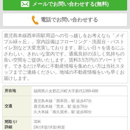
メールでお問い合わせする(無料)
電話でお問い合わせする
鹿児島本線西牟田駅周辺への引っ越しをお考えなら「メイ
プル緑ヶ丘」。室内設備はフローリング・洗面台・バスト
イレ別など大変充実しております。新しい日々を送るにふ
さわしい、きれいな室内です。通風良好の涼しく気持ちの
良い空間をご提供いたします。賃料3.5万円のアパートで
す。できるだけ早めに不動産情報を集めたい方は当社スタ
ッフまでご連絡ください。地域の不動産情報をいち早くお
届けします。
所在地
福岡県
八女郡広川町
大字新代
1389-688
鹿児島本線
「
西牟田
」駅 徒歩67分
交通
鹿児島本線
「
荒木
」駅 徒歩78分
久大本線
「
南久留米
」駅 徒歩80分
間取り/
3DK
詳細
DK
/
洋室
/
洋室
/
和室