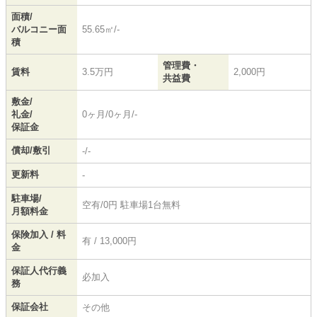
面積/
バルコニー面
55.65㎡/-
積
管理費・
賃料
3.5万円
2,000円
共益費
敷金/
礼金/
0ヶ月/0ヶ月/-
保証金
償却/敷引
-/-
更新料
-
駐車場/
空有/0円 駐車場1台無料
月額料金
保険加入 / 料
有 / 13,000円
金
保証人代行義
必加入
務
保証会社
その他