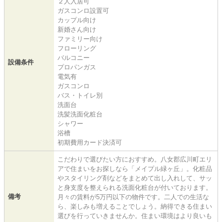
２人入居可
ガスコンロ設置可
カップル向け
新婚さん向け
ファミリー向け
フローリング
バルコニー
設備条件
プロパンガス
電気有
ガスコンロ
バス・トイレ別
洗面台
洗髪洗面化粧台
シャワー
浴槽
初期費用カード決済可
こだわりで選びたい方におすすめ。八女郡広川町エリ
アで住まいをお探しなら「メイプル緑ヶ丘」。化粧品
やスタイリング剤などをまとめて出し入れして、サッ
と身支度を整えられる洗面化粧台が付いております。
備考
月々の賃料が5万円以下の物件です。二人での生活な
ら、楽しみも増えることでしょう。納得できる住まい
選びを行っていきませんか。住まい環境はより良いも