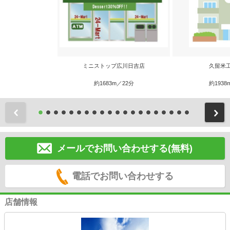
ミニストップ広川日吉店
久留米
約1683m／22分
約1938
前
メールでお問い合わせする(無料)
電話でお問い合わせする
店舗情報