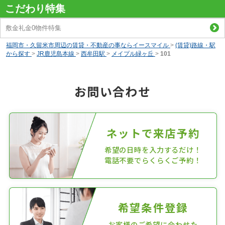
こだわり特集
敷金礼金0物件特集
福岡市・久留米市周辺の賃貸・不動産の事ならイースマイル
>
(賃貸)路線・駅
から探す
>
JR鹿児島本線
>
西牟田駅
>
メイプル緑ヶ丘
>
101
お問い合わせ
ネットで来店予約
希望の日時を入力するだけ！
電話不要でらくらくご予約！
希望条件登録
お客様のご希望に合わせた