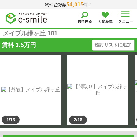
54,015
物件登録数
件！
閲覧履歴
メニュー
物件検索
メイプル緑ヶ丘 101
賃料
3.5
万円
検討リストに追加
1/16
2/16