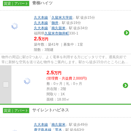
青柳ハイツ
賃貸｜アパート
久大本線
「
久留米大学前
」駅 徒歩15分
久大本線
「
御井
」駅 徒歩19分
久大本線
「
南久留米
」駅 徒歩34分
福岡県
久留米市
御井町
330-1
2.5
万円
築年数：築41年 ｜募集中：
1室
階数：3階建
物件の周辺に駅が2つあり、よく電車を利用する方にピッタリです。通風良好で
常に新鮮な空気を送り込む物件をご案内します。駅から徒歩15分のところにある
物件はいかがでしょうか。こち...
2.5
万
円
(管理費・共益費 2,000円)
敷：0ヶ月｜礼：0ヶ月
所在階：2階
間取り：1K
面積：18.00㎡
サイレントハピネス
賃貸｜アパート
久大本線
「
南久留米
」駅 徒歩49分
鹿児島本線
「
荒木
」駅 徒歩63分