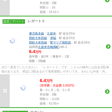
所在階：2階
間取り：1K
面積：18.42㎡
レガートⅡ
賃貸｜アパート
鹿児島本線
「
久留米
」駅 徒歩20分
西鉄大牟田線
「
津福
」駅 徒歩25分
西鉄大牟田線
「
聖マリア病院前
」駅 徒歩28分
福岡県
久留米市
梅満町
286-3
6.4
万円
築年数：築3年 ｜募集中：
1室
階数：3階建
ぜひ一度見ていただきたい、「レガートⅡ」です。こちらの物件には自走式駐車
場があります。周辺に2駅あるので電車通勤しやすいです。きれいな外装・内装
がポイント。できるだけ早めに...
6.4
万
円
(管理費・共益費 3,000円)
敷：0ヶ月｜礼：2ヶ月
所在階：3階
間取り：1LDK
面積：42.00㎡