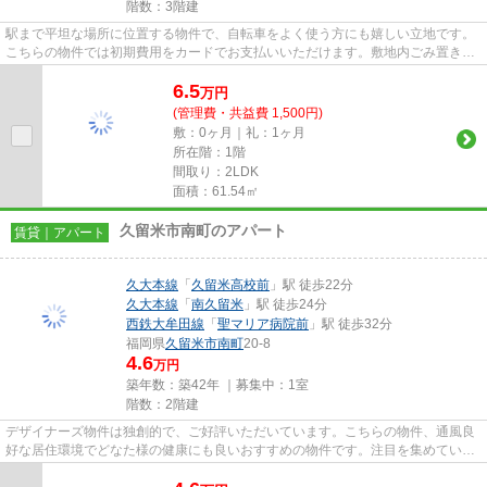
階数：3階建
駅まで平坦な場所に位置する物件で、自転車をよく使う方にも嬉しい立地です。
こちらの物件では初期費用をカードでお支払いいただけます。敷地内ごみ置き場
があるので、忙しくてゴミを...
6.5
万
円
(管理費・共益費 1,500円)
敷：0ヶ月｜礼：1ヶ月
所在階：1階
間取り：2LDK
面積：61.54㎡
久留米市南町のアパート
賃貸｜アパート
久大本線
「
久留米高校前
」駅 徒歩22分
久大本線
「
南久留米
」駅 徒歩24分
西鉄大牟田線
「
聖マリア病院前
」駅 徒歩32分
福岡県
久留米市
南町
20-8
4.6
万円
築年数：築42年 ｜募集中：
1室
階数：2階建
デザイナーズ物件は独創的で、ご好評いただいています。こちらの物件、通風良
好な居住環境でどなた様の健康にも良いおすすめの物件です。注目を集めている
のが、敷地内ごみ置き場のあ...