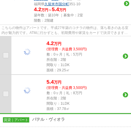
福岡県
久留米市
国分町
351-10
4.2
5.4
万円～
万円
築年数：築10年 ｜募集中：
2室
階数：2階建
こちらの物件はアパートです。平成27年築のコチラの物件は、落ち着きのある室
内が魅力的です。ATMに行かずとも、初期費用や家賃をカードで決済できます。
利便性が高くお問い合わせの多...
4.2
万
円
(管理費・共益費 3,500円)
敷：0ヶ月｜礼：5万円
所在階：2階
間取り：1LDK
面積：29.25㎡
5.4
万
円
(管理費・共益費 3,500円)
敷：0ヶ月｜礼：8万円
所在階：2階
間取り：1LDK
面積：37.78㎡
パテル・ヴィオラ
賃貸｜アパート