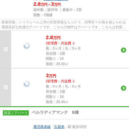
2.8
3
万円～
万円
築年数：築30年 ｜募集中：
2室
階数：2階建
新着情報：トリヴェール上津の空室情報ならコチラ。四季折々の風を感じられる
通風良好な快適のアパートです。こちらの物件はアパートです。こちらは初期費
用をカードでお支払いいただ...
2.8
万
円
(管理費・共益費 -)
敷：0ヶ月｜礼：0ヶ月
所在階：1階
間取り：1K
面積：26.40㎡
3
万
円
(管理費・共益費 -)
敷：0ヶ月｜礼：0ヶ月
所在階：1階
間取り：1K
面積：26.40㎡
ペルラディアマンテ B棟
賃貸｜アパート
鹿児島本線
「
久留米
」駅 徒歩18分