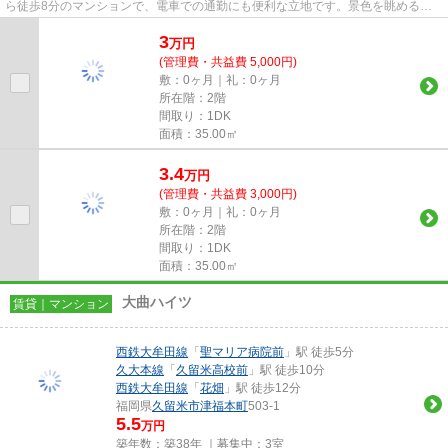
ら徒歩8分のマンションで、電車での通勤にも便利な立地です。景色を眺めるこ
とには心を癒す効果があり、視...
3
万
円
(管理費・共益費 5,000円)
敷：0ヶ月｜礼：0ヶ月
所在階：2階
間取り：1DK
面積：35.00㎡
3.4
万
円
(管理費・共益費 3,000円)
敷：0ヶ月｜礼：0ヶ月
所在階：2階
間取り：1DK
面積：35.00㎡
大曲ハイツ
賃貸｜マンション
西鉄大牟田線
「
聖マリア病院前
」駅 徒歩5分
久大本線
「
久留米高校前
」駅 徒歩10分
西鉄大牟田線
「
花畑
」駅 徒歩12分
福岡県
久留米市
津福本町
503-1
5.5
万円
築年数：築38年 ｜募集中：
3室