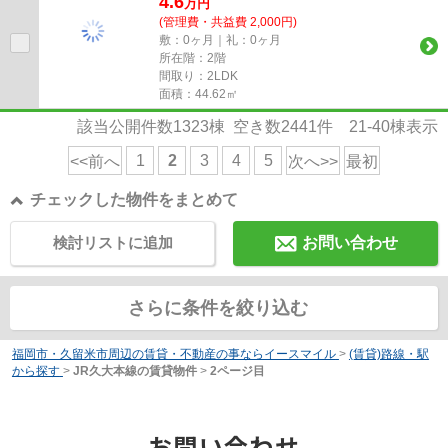
4.6
万
円
(管理費・共益費 2,000円)
敷：0ヶ月｜礼：0ヶ月
所在階：2階
間取り：2LDK
面積：44.62㎡
該当公開件数
1323
棟 空き数
2441
件
21-40
棟表示
1
2
3
4
5
<<前へ
次へ>>
最初
チェックした物件をまとめて
検討リストに追加
お問い合わせ
さらに条件を絞り込む
福岡市・久留米市周辺の賃貸・不動産の事ならイースマイル
>
(賃貸)路線・駅
から探す
>
JR久大本線の賃貸物件
>
2ページ目
お問い合わせ