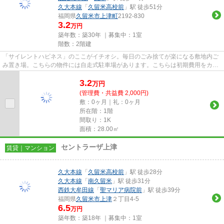
久大本線
「
久留米高校前
」駅 徒歩51分
福岡県
久留米市
上津町
2192-830
3.2
万円
築年数：築30年 ｜募集中：
1室
階数：2階建
「サイレントハピネス」のここがイチオシ。毎日のごみ捨てが楽になる敷地内ご
み置き場。こちらの物件には自走式駐車場があります。こちらは初期費用をカー
ドでお支払いいただける物件...
3.2
万
円
(管理費・共益費 2,000円)
敷：0ヶ月｜礼：0ヶ月
所在階：1階
間取り：1K
面積：28.00㎡
セントラーザ上津
賃貸｜マンション
久大本線
「
久留米高校前
」駅 徒歩28分
久大本線
「
南久留米
」駅 徒歩31分
西鉄大牟田線
「
聖マリア病院前
」駅 徒歩39分
福岡県
久留米市
上津
２丁目4-5
6.5
万円
築年数：築18年 ｜募集中：
1室