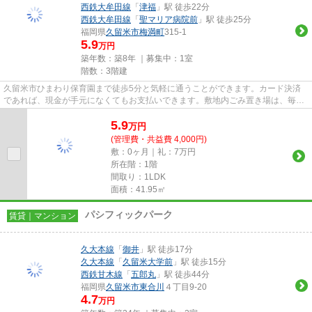
西鉄大牟田線
「
津福
」駅 徒歩22分
西鉄大牟田線
「
聖マリア病院前
」駅 徒歩25分
福岡県
久留米市
梅満町
315-1
5.9
万円
築年数：築8年 ｜募集中：
1室
階数：3階建
久留米市ひまわり保育園まで徒歩5分と気軽に通うことができます。カード決済
であれば、現金が手元になくてもお支払いできます。敷地内ごみ置き場は、毎日
のごみ捨ての煩わしさを軽減し...
5.9
万
円
(管理費・共益費 4,000円)
敷：0ヶ月｜礼：7万円
所在階：1階
間取り：1LDK
面積：41.95㎡
パシフィックパーク
賃貸｜マンション
久大本線
「
御井
」駅 徒歩17分
久大本線
「
久留米大学前
」駅 徒歩15分
西鉄甘木線
「
五郎丸
」駅 徒歩44分
福岡県
久留米市
東合川
４丁目9-20
4.7
万円