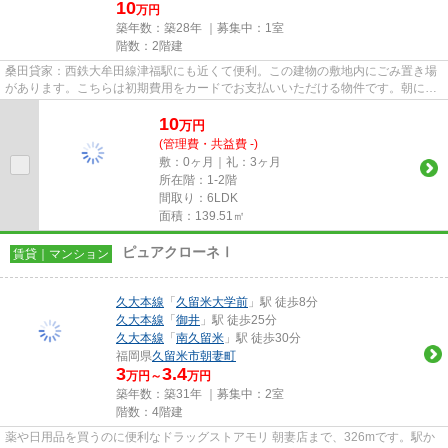
10
万円
築年数：築28年 ｜募集中：
1室
階数：2階建
桑田貸家：西鉄大牟田線津福駅にも近くて便利。この建物の敷地内にごみ置き場
があります。こちらは初期費用をカードでお支払いいただける物件です。朝に慌
てることなく行動するために...
10
万
円
(管理費・共益費 -)
敷：0ヶ月｜礼：3ヶ月
所在階：1-2階
間取り：6LDK
面積：139.51㎡
ピュアクローネⅠ
賃貸｜マンション
久大本線
「
久留米大学前
」駅 徒歩8分
久大本線
「
御井
」駅 徒歩25分
久大本線
「
南久留米
」駅 徒歩30分
福岡県
久留米市
朝妻町
3
3.4
万円～
万円
築年数：築31年 ｜募集中：
2室
階数：4階建
薬や日用品を買うのに便利なドラッグストアモリ 朝妻店まで、326mです。駅か