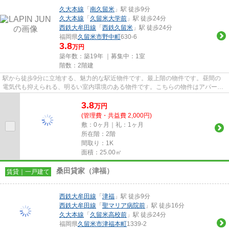
久大本線
「
南久留米
」駅 徒歩9分
久大本線
「
久留米大学前
」駅 徒歩24分
西鉄大牟田線
「
西鉄久留米
」駅 徒歩24分
福岡県
久留米市
野中町
630-6
3.8
万円
築年数：築19年 ｜募集中：
1室
階数：2階建
駅から徒歩9分に立地する、魅力的な駅近物件です。最上階の物件です。昼間の
電気代も抑えられる、明るい室内環境のある物件です。こちらの物件はアパート
です。久留米市エリアにある賃...
3.8
万
円
(管理費・共益費 2,000円)
敷：0ヶ月｜礼：1ヶ月
所在階：2階
間取り：1K
面積：25.00㎡
桑田貸家（津福）
賃貸｜一戸建て
西鉄大牟田線
「
津福
」駅 徒歩9分
西鉄大牟田線
「
聖マリア病院前
」駅 徒歩16分
久大本線
「
久留米高校前
」駅 徒歩24分
福岡県
久留米市
津福本町
1339-2