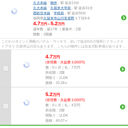
久大本線
「
御井
」駅 徒歩13分
久大本線
「
久留米大学前
」駅 徒歩31分
西鉄甘木線
「
学校前
」駅 徒歩50分
福岡県
久留米市
山川安居野
３丁目9-8
4.7
5.2
万円～
万円
築年数：築17年 ｜募集中：
2室
階数：2階建
こだわりポイント満載のパテル・ヴィオラ。歩いて徒歩6分の場所にドラックス
トアモリ 久留米山川店もあります。こちらの物件には自走式駐車場があります。
こちらの物件はアパートです...
4.7
万
円
(管理費・共益費 3,000円)
敷：0ヶ月｜礼：7万円
所在階：2階
間取り：1LDK
面積：33.39㎡
5.2
万
円
(管理費・共益費 3,000円)
敷：0ヶ月｜礼：4万円
所在階：2階
間取り：1LDK
面積：40.07㎡