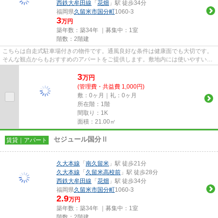
西鉄大牟田線
「
花畑
」駅 徒歩34分
福岡県
久留米市
国分町
1060-3
3
万円
築年数：築34年 ｜募集中：
1室
階数：2階建
こちらは自走式駐車場付きの物件です。通風良好な条件は健康面でも大切です。
そんな観点からもおすすめのアパートをご提供します。敷地内には使いやすいご
み置き場もございます。初期...
3
万
円
(管理費・共益費 1,000円)
敷：0ヶ月｜礼：0ヶ月
所在階：1階
間取り：1K
面積：21.00㎡
セジュール国分Ⅱ
賃貸｜アパート
久大本線
「
南久留米
」駅 徒歩21分
久大本線
「
久留米高校前
」駅 徒歩28分
西鉄大牟田線
「
花畑
」駅 徒歩34分
福岡県
久留米市
国分町
1060-3
2.9
万円
築年数：築34年 ｜募集中：
1室
階数：2階建