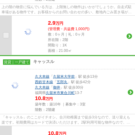
上の階の物音に悩んでいる方は、上階無しの物件はいかがでしょうか。自走式駐
車場がある物件です。お客様からのお問い合わせの多い、敷地内ごみ置き場があ
ります。こだわりポイント満...
2.9
万
円
(管理費・共益費 1,000円)
敷：0ヶ月｜礼：0ヶ月
所在階：2階
間取り：1K
面積：21.00㎡
キャッスル
賃貸｜一戸建て
久大本線
「
久留米大学前
」駅 徒歩13分
西鉄甘木線
「
五郎丸
」駅 徒歩42分
久大本線
「
御井
」駅 徒歩30分
福岡県
久留米市
東合川町
13-7
10.8
万円
築年数：築10年 ｜募集中：
3室
階数：2階建
「キャッスル」のここがイチオシ。合川幼稚園まで徒歩3分なので、送り迎えも
楽です。初期費用はカードで決済いただけます。2駅利用可能な物件なので、交
通経路を選ぶことができます。...
10.8
万
円