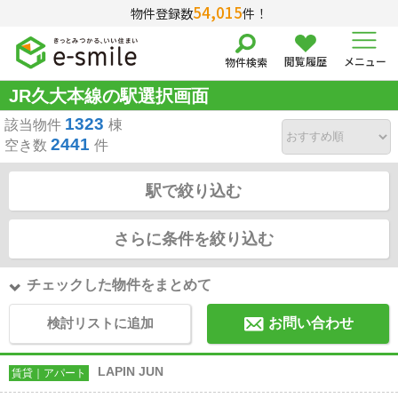
54,015
物件登録数
件！
閲覧履歴
メニュー
物件検索
JR久大本線の駅選択画面
1323
該当物件
棟
2441
空き数
件
駅で絞り込む
さらに条件を絞り込む
チェックした物件をまとめて
検討リストに追加
お問い合わせ
LAPIN JUN
賃貸｜アパート