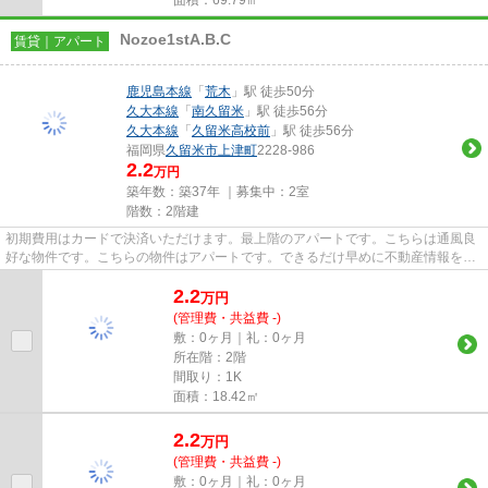
Nozoe1stA.B.C
賃貸｜アパート
鹿児島本線
「
荒木
」駅 徒歩50分
久大本線
「
南久留米
」駅 徒歩56分
久大本線
「
久留米高校前
」駅 徒歩56分
福岡県
久留米市
上津町
2228-986
2.2
万円
築年数：築37年 ｜募集中：
2室
階数：2階建
初期費用はカードで決済いただけます。最上階のアパートです。こちらは通風良
好な物件です。こちらの物件はアパートです。できるだけ早めに不動産情報を集
めたい方は当社スタッフまで...
2.2
万
円
(管理費・共益費 -)
敷：0ヶ月｜礼：0ヶ月
所在階：2階
間取り：1K
面積：18.42㎡
2.2
万
円
(管理費・共益費 -)
敷：0ヶ月｜礼：0ヶ月