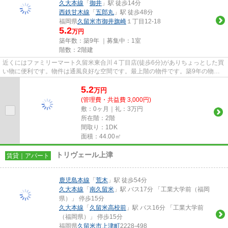
久大本線
「
御井
」駅 徒歩14分
西鉄甘木線
「
五郎丸
」駅 徒歩48分
福岡県
久留米市
御井旗崎
１丁目12-18
5.2
万円
築年数：築9年 ｜募集中：
1室
階数：2階建
近くにはファミリーマート久留米東合川４丁目店(徒歩6分)がありちょっとした買
い物に便利です。物件は通風良好な空間です。最上階の物件です。築9年の物
件。当社スタッフが地域の賃貸...
5.2
万
円
(管理費・共益費 3,000円)
敷：0ヶ月｜礼：3万円
所在階：2階
間取り：1DK
面積：44.00㎡
トリヴェール上津
賃貸｜アパート
鹿児島本線
「
荒木
」駅 徒歩54分
久大本線
「
南久留米
」駅 バス17分 「工業大学前（福岡
県）」 停歩15分
久大本線
「
久留米高校前
」駅 バス16分 「工業大学前
（福岡県）」 停歩15分
福岡県
久留米市
上津町
2228-498