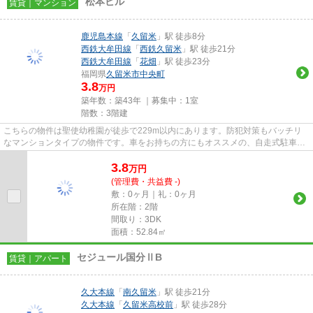
松本ビル
賃貸｜マンション
鹿児島本線
「
久留米
」駅 徒歩8分
西鉄大牟田線
「
西鉄久留米
」駅 徒歩21分
西鉄大牟田線
「
花畑
」駅 徒歩23分
福岡県
久留米市
中央町
3.8
万円
築年数：築43年 ｜募集中：
1室
階数：3階建
こちらの物件は聖使幼稚園が徒歩で229m以内にあります。防犯対策もバッチリ
なマンションタイプの物件です。車をお持ちの方にもオススメの、自走式駐車場
を利用できるマンションです。...
3.8
万
円
(管理費・共益費 -)
敷：0ヶ月｜礼：0ヶ月
所在階：2階
間取り：3DK
面積：52.84㎡
セジュール国分ⅡB
賃貸｜アパート
久大本線
「
南久留米
」駅 徒歩21分
久大本線
「
久留米高校前
」駅 徒歩28分