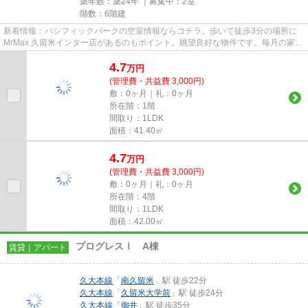
築年数：築24年 ｜募集中：
2室
階数：6階建
新着情報：パシフィックパークの空室情報ならコチラ。歩いて徒歩3分の場所に
MrMax 久留米インター店があるのもポイント。眺望良好な物件です。毎月の家賃
カード決済で、ポイントやマイ...
4.7
万
円
(管理費・共益費 3,000円)
敷：0ヶ月｜礼：0ヶ月
所在階：1階
間取り：1LDK
面積：41.40㎡
4.7
万
円
(管理費・共益費 3,000円)
敷：0ヶ月｜礼：0ヶ月
所在階：4階
間取り：1LDK
面積：42.00㎡
プログレスⅠ A棟
賃貸｜アパート
久大本線
「
南久留米
」駅 徒歩22分
久大本線
「
久留米大学前
」駅 徒歩24分
久大本線
「
御井
」駅 徒歩35分