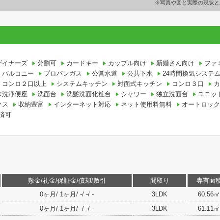
※写真や図と実際の現状と
ザイナーズ
分割可
カードキー
カップル向け
新婚さん向け
ファ
バルコニー
プロパンガス
公営水道
公共下水
24時間換気システ
コンロ２口以上
システムキッチン
対面式キッチン
コンロ３口
カ
水洗浄便座
洗面台
洗髪洗面化粧台
シャワー
独立洗面台
ユニッ
クス
収納豊富
インターネット対応
ネット使用料無料
オートロック
済可
敷金/礼金/保証金/償却/敷引
間取り
専有面
0ヶ月/ 1ヶ月/ -/ -/ -
3LDK
60.56㎡
0ヶ月/ 1ヶ月/ -/ -/ -
3LDK
61.11㎡