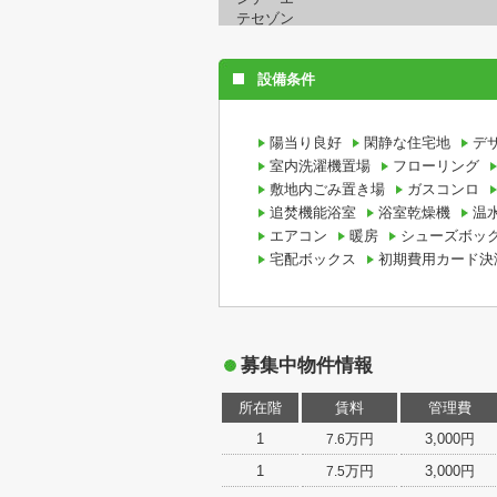
設備条件
陽当り良好
閑静な住宅地
デ
室内洗濯機置場
フローリング
敷地内ごみ置き場
ガスコンロ
追焚機能浴室
浴室乾燥機
温
エアコン
暖房
シューズボッ
宅配ボックス
初期費用カード決
募集中物件情報
所在階
賃料
管理費
1
万円
3,000円
7.6
1
万円
3,000円
7.5