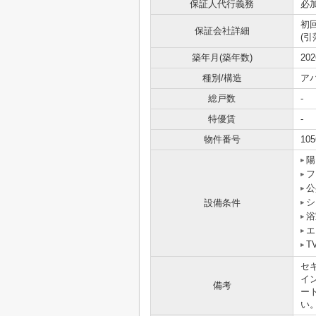
保証人代行義務
必
初
保証会社詳細
(
築年月(築年数)
20
種別/構造
ア
総戸数
-
特優賃
-
物件番号
105
陽
フ
公
シ
設備条件
浴
エ
T
セ
イ
備考
ー
い