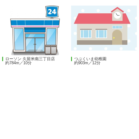
ローソン 久留米南三丁目店
つぶくいま幼稚園
約784m／10分
約903m／12分