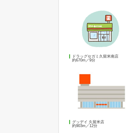
ドラッグセガミ久留米南店
約670m／9分
グッデイ 久留米店
約903m／12分