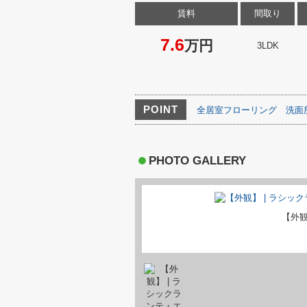
賃料
間取り
7.6
万円
3LDK
POINT
全居室フローリング
洗面
PHOTO GALLERY
【外