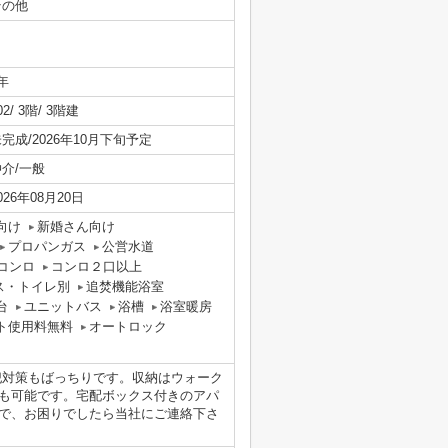
その他
年
02/ 3階/ 3階建
完成/2026年10月下旬予定
仲介/一般
026年08月20日
向け
新婚さん向け
プロパンガス
公営水道
コンロ
コンロ２口以上
ス・トイレ別
追焚機能浴室
台
ユニットバス
浴槽
浴室暖房
ト使用料無料
オートロック
犯対策もばっちりです。収納はウォーク
も可能です。宅配ボックス付きのアパ
で、お困りでしたら当社にご連絡下さ