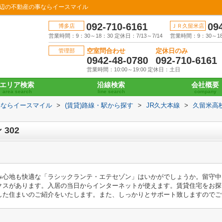
周辺の不動産の事ならイースマイル
092-710-6161
09
博多店
ＪＲ久留米店
営業時間：9：30～18：30 定休日：7/13～7/14
営業時間：9：30～18：
空室問合わせ
定休日のみ
管理部
0942-48-0780
092-710-6161
営業時間：10:00～19:00 定休日：土日
エリア検索
沿線検索
会社概要
area search
line search
company
事ならイースマイル
>
(賃貸)路線・駅から探す
>
JR久大本線
>
久留米高
302
み心地も快適な「ラシックランテ・エテセゾン」はいかがでしょうか。留守中
クスがあります。入居の当日からインターネットが使えます。賃貸住宅をお探
した住まいのご紹介をいたします。また、しっかりとサポート致しますのでご