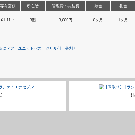
専有面積
所在階
管理費・共益費
敷金
礼金
61.11㎡
3階
3,000円
0ヶ月
1ヶ月
所にドア
ユニットバス
グリル付
分割可
観】
【