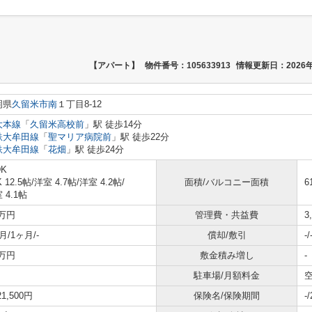
【アパート】
物件番号：105633913
情報更新日：2026年
岡県
久留米市
南
１丁目8-12
大本線
「
久留米高校前
」駅 徒歩14分
鉄大牟田線
「
聖マリア病院前
」駅 徒歩22分
鉄大牟田線
「
花畑
」駅 徒歩24分
DK
K 12.5帖
/
洋室 4.7帖
/
洋室 4.2帖
/
面積/バルコニー面積
6
 4.1帖
6万円
管理費・共益費
3
月/1ヶ月/-
償却/敷引
-/
2万円
敷金積み増し
-
駐車場/月額料金
空
21,500円
保険名/保険期間
-