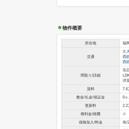
物件概要
所在地
福
久
交通
西
西
3L
間取り/詳細
LD
洋室
賃料
7.
敷金/礼金/保証金
0ヶ
更新料
2.
権利金/雑費
-/-
保険加入/料金
有/