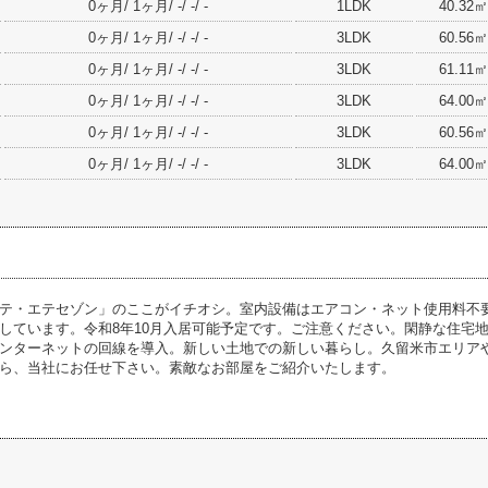
0ヶ月/ 1ヶ月/ -/ -/ -
1LDK
40.32㎡
0ヶ月/ 1ヶ月/ -/ -/ -
3LDK
60.56㎡
0ヶ月/ 1ヶ月/ -/ -/ -
3LDK
61.11㎡
0ヶ月/ 1ヶ月/ -/ -/ -
3LDK
64.00㎡
0ヶ月/ 1ヶ月/ -/ -/ -
3LDK
60.56㎡
0ヶ月/ 1ヶ月/ -/ -/ -
3LDK
64.00㎡
テ・エテセゾン」のここがイチオシ。室内設備はエアコン・ネット使用料不
しています。令和8年10月入居可能予定です。ご注意ください。閑静な住宅
ンターネットの回線を導入。新しい土地での新しい暮らし。久留米市エリア
ら、当社にお任せ下さい。素敵なお部屋をご紹介いたします。