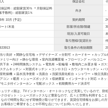
加入
保証会社
回保証料：総額家賃30％ ＊月額保証料
向き
-
引落手数料)：総額家賃1％
26年 10月 (予定)
契約期間
2
パート/木造
部屋/所在階/階建
3
現況/入居可能日
未
取引態様/賃貸区分
633913
取引条件の有効期限
2
当り良好
閑静な住宅地
デザイナーズ
分割可
カードキー
カップル
ァミリー向け
静かな環境
室内洗濯機置場
フローリング
バルコニー
共下水
24時間換気システム
電気有
駐輪場
敷地内ごみ置き場
ガス
ステムキッチン
対面式キッチン
コンロ３口
カウンターキッチン
バ
室乾燥機
温水洗浄便座
洗面台
洗髪洗面化粧台
シャワー
独立洗面
アコン
暖房
シューズボックス
収納豊富
インターネット対応
ネッ
Vモニタ付インターホン
宅配ボックス
初期費用カード決済可
キュリティ面は、TVインターホン・オートロックなど充実しているので、防
ンクロゼット・シューズボックスなど豊富なので、広々と空間を利用すること
トなので時間を気にせず荷物受け取りができます。賃貸住宅情報をお探しの方
。お客様がご希望することや不明な点についてお伺いいたします。