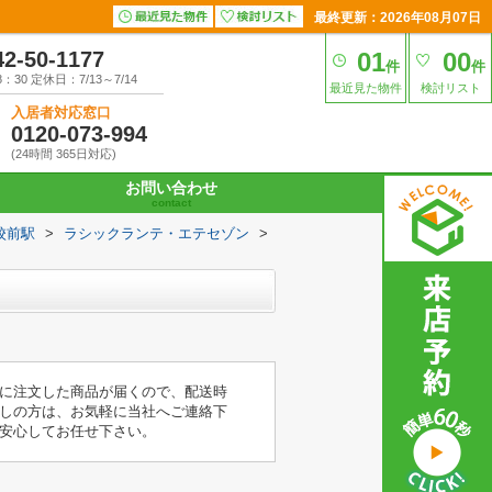
最終更新：2026年08月07日
42-50-1177
01
00
件
件
30 定休日：7/13～7/14
最近見た物件
検討リスト
入居者対応窓口
0120-073-994
(24時間 365日対応)
お問い合わせ
contact
校前駅
>
ラシックランテ・エテセゾン
>
に注文した商品が届くので、配送時
しの方は、お気軽に当社へご連絡下
安心してお任せ下さい。