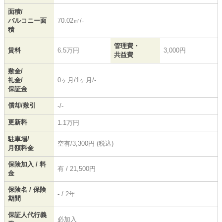
面積/
バルコニー面
70.02㎡/-
積
管理費・
賃料
6.5万円
3,000円
共益費
敷金/
礼金/
0ヶ月/1ヶ月/-
保証金
償却/敷引
-/-
更新料
1.1万円
駐車場/
空有/3,300円 (税込)
月額料金
保険加入 / 料
有 / 21,500円
金
保険名 / 保険
- / 2年
期間
保証人代行義
必加入