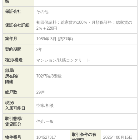
務
保証会社
その他
初回保証料：総家賃の100％・月額保証料：総家賃の
保証会社詳細
2％＋220円
築年月
1989年 3月 (築37年)
契約期間
2年
種別/構造
マンション/鉄筋コンクリート
部屋/
所在階/
702/7階/8階建
階建
総戸数
29戸
現況/
空家/相談
入居可能日
取引態様/
仲介/一般
賃貸区分
取引条件の有
物件番号
104527317
2026年08月16日