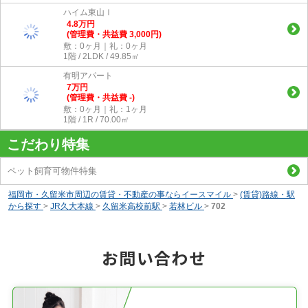
ハイム東山Ⅰ
4.8
万
円
(管理費・共益費 3,000円)
敷：0ヶ月｜礼：0ヶ月
1階 / 2LDK / 49.85㎡
有明アパート
7
万
円
(管理費・共益費 -)
敷：0ヶ月｜礼：1ヶ月
1階 / 1R / 70.00㎡
こだわり特集
ペット飼育可物件特集
福岡市・久留米市周辺の賃貸・不動産の事ならイースマイル
>
(賃貸)路線・駅
から探す
>
JR久大本線
>
久留米高校前駅
>
若林ビル
>
702
お問い合わせ