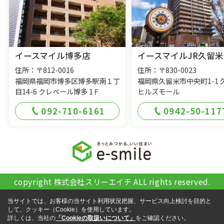
イースマイル博多店
イースマイルJR久留米
住所：〒812-0016
住所：〒830-0023
福岡県福岡市博多区博多駅南１丁
福岡県久留米市中央町1-1 
目14-6 クレベール博多 1Ｆ
ヒルズモール
092-710-6161
0942-50-117
copyright 株式会社スリーエイチ ALL rights reserved.
当サイトでは、お客様の当サイト利用状況把握、サービス向上検討を目的と
して、クッキー（Cookie）を使用しています。
詳しくは、当社の
「Cookieの取扱いについて」
をご確認ください。