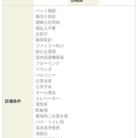
効期限
ペット相談
陽当り良好
閑静な住宅地
保証人不要
分割可
眺望良好
ファミリー向け
静かな環境
室内洗濯機置場
フローリング
ベランダ
バルコニー
公営水道
公共下水
オール電化
エレベーター
設備条件
電気有
駐輪場
敷地内ごみ置き場
バス・トイレ別
温水洗浄便座
洗面台