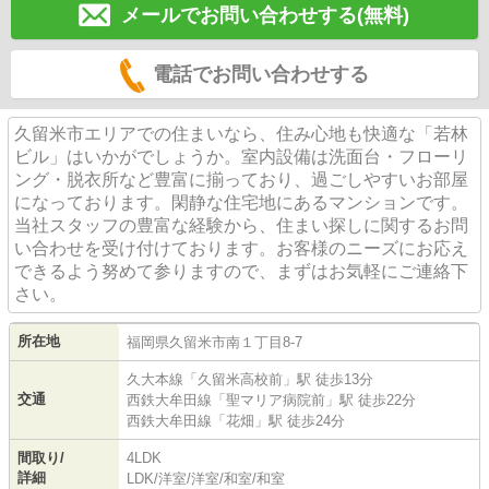
メールでお問い合わせする(無料)
電話でお問い合わせする
久留米市エリアでの住まいなら、住み心地も快適な「若林
ビル」はいかがでしょうか。室内設備は洗面台・フローリ
ング・脱衣所など豊富に揃っており、過ごしやすいお部屋
になっております。閑静な住宅地にあるマンションです。
当社スタッフの豊富な経験から、住まい探しに関するお問
い合わせを受け付けております。お客様のニーズにお応え
できるよう努めて参りますので、まずはお気軽にご連絡下
さい。
所在地
福岡県
久留米市
南
１丁目8-7
久大本線
「
久留米高校前
」駅 徒歩13分
交通
西鉄大牟田線
「
聖マリア病院前
」駅 徒歩22分
西鉄大牟田線
「
花畑
」駅 徒歩24分
間取り/
4LDK
詳細
LDK
/
洋室
/
洋室
/
和室
/
和室