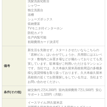
洗髪洗面化粧台
シャワー
独立洗面台
浴槽
シューズボックス
収納豊富
TVモニタ付インターホン
防犯カメラ
住戸内覧可能
初期費用カード決済可
新生活を失敗せず、スタートさせたいならこちらの
「若林ビル」はいかがでしょうか。共用部にはエレベ
ータ・敷地内ごみ置き場などが備わっておりとても充
実しています。駐車場がご利用いただけるマンション
備考
です。当社では、久大本線久留米高校前周辺の多種多
様な賃貸情報を取り扱っております。久大本線久留米
高校前の近くでお部屋探しをしている方は、当社まで
お問い合わせください。
鍵交換代:2万4,200円 室内清掃費用:7万1,500円 安心
条件(その他)
サポート:1,320円（月額）
イースマイルJR久留米店