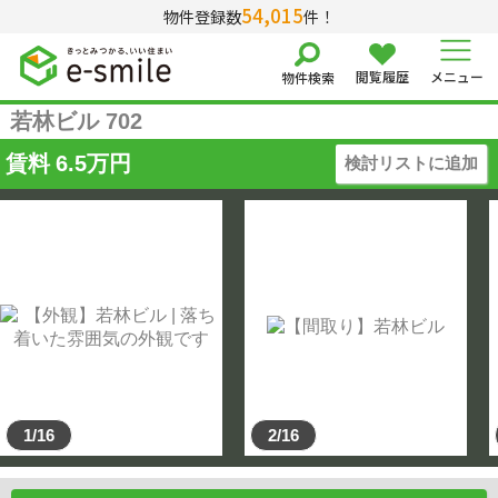
54,015
物件登録数
件！
閲覧履歴
メニュー
物件検索
若林ビル 702
賃料
6.5
万円
検討リストに追加
1/16
2/16