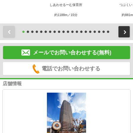
しあわせるーむ保育所
つぶくい
約1188m／15分
約881
前
メールでお問い合わせする(無料)
電話でお問い合わせする
店舗情報