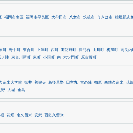
区
福岡市南区
福岡市早良区
大牟田市
八女市
筑後市
うきは市
糟屋郡志
原町
野中町
東合川
上津町
西町
諏訪野町
長門石
山川町
梅満町
高良内
宮ノ陣
東合川新町
東町
小頭町
南
六ツ門町
原古賀町
久留米大学前
御井
善導寺
筑後草野
田主丸
宮の陣
櫛原
西鉄久留米
花
北野
大城
金島
津福
花畑
南久留米
安武
西鉄久留米