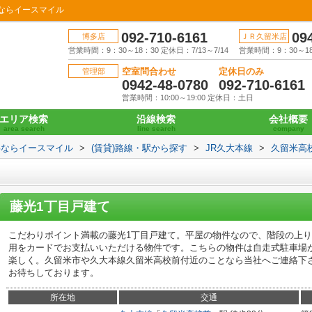
ならイースマイル
092-710-6161
09
博多店
ＪＲ久留米店
営業時間：9：30～18：30 定休日：7/13～7/14
営業時間：9：30～18：
空室問合わせ
定休日のみ
管理部
0942-48-0780
092-710-6161
営業時間：10:00～19:00 定休日：土日
エリア検索
沿線検索
会社概要
area search
line search
company
事ならイースマイル
>
(賃貸)路線・駅から探す
>
JR久大本線
>
久留米高
藤光1丁目戸建て
こだわりポイント満載の藤光1丁目戸建て。平屋の物件なので、階段の上
用をカードでお支払いいただける物件です。こちらの物件は自走式駐車場
楽しく。久留米市や久大本線久留米高校前付近のことなら当社へご連絡下
お待ちしております。
所在地
交通