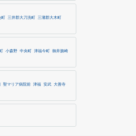
免町
三井郡大刀洗町
三潴郡大木町
町
小森野
中央町
津福今町
御井旗崎
畑
聖マリア病院前
津福
安武
大善寺