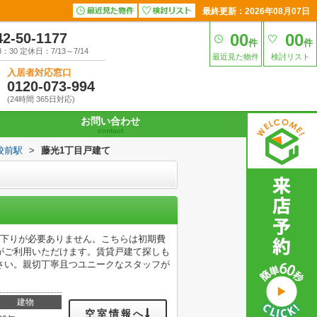
最終更新：2026年08月07日
42-50-1177
00
00
件
件
30 定休日：7/13～7/14
最近見た物件
検討リスト
入居者対応窓口
0120-073-994
(24時間 365日対応)
お問い合わせ
contact
校前駅
>
藤光1丁目戸建て
り下りが必要ありません。こちらは初期費
がご利用いただけます。賃貸戸建て探しも
さい。親切丁寧且つユニークなスタッフが
建物
空室情報へ