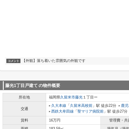
【外観】落ち着いた雰囲気の外観です
コメント
藤光1丁目戸建て
の物件概要
所在地
福岡県
久留米市
藤光
１丁目ー
久大本線
「
久留米高校前
」駅 徒歩22分
鹿児
交通
西鉄大牟田線
「
聖マリア病院前
」駅 徒歩27分
賃料
16万円
管理費・共
面積
183.59㎡
築年月（築