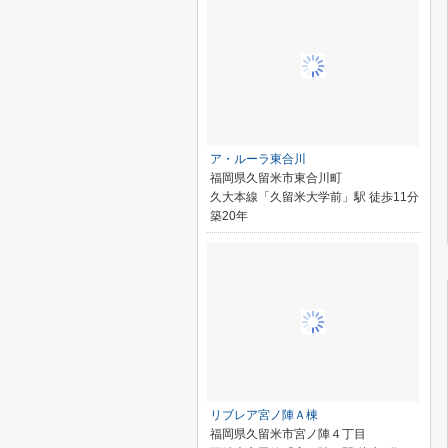
ア・ルーラ東合川
福岡県久留米市東合川町
久大本線「久留米大学前」駅 徒歩11分
築20年
リブレア宮ノ陣Ａ棟
福岡県久留米市宮ノ陣４丁目