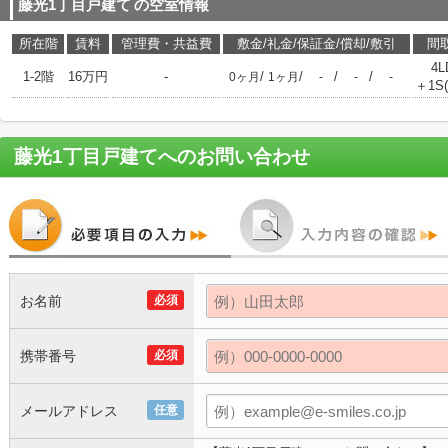
藤光1丁目戸建て
の空室情報
所在階
賃料
管理費・共益費
敷金/礼金/保証金/償却/敷引
間
4L
1-2階
16万円
-
/
/
/
/
0ヶ月
1ヶ月
-
-
-
＋1S
藤光1丁目戸建て
へのお問い合わせ
お名前
必須
携帯番号
必須
メールアドレス
任意