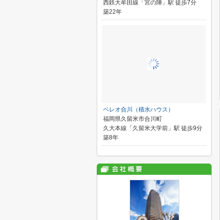
西鉄大牟田線「宮の陣」駅 徒歩7分
築22年
ベレオ合川（積水ハウス）
福岡県久留米市合川町
久大本線「久留米大学前」駅 徒歩9分
築8年