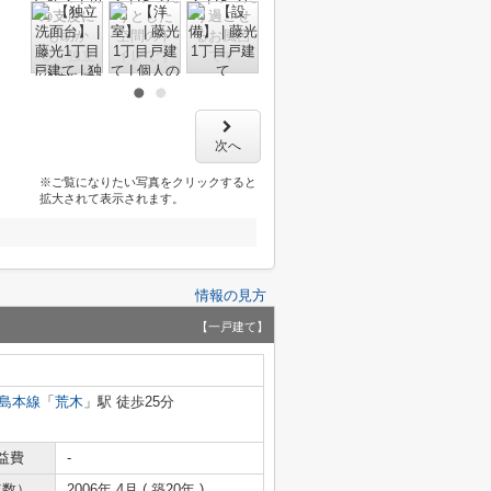
次へ
※ご覧になりたい写真をクリックすると
拡大されて表示されます。
情報の見方
【一戸建て】
島本線
「
荒木
」駅 徒歩25分
益費
-
年数）
2006年 4月 ( 築20年 )