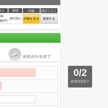
取り
面積
詳細
検討リスト
DK
183.59㎡
詳細を見る
追加する
(納戸)
0
/
2
必須項目完了