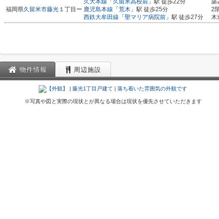
久大本線
「
久留米高校前
」駅 徒歩22分
築
福岡県
久留米市
藤光
１丁目ー
鹿児島本線
「
荒木
」駅 徒歩25分
2
西鉄大牟田線
「
聖マリア病院前
」駅 徒歩27分
木
物件情報
周辺施設
※写真や図と実際の現状とが異なる場合は現状を優先させていただきます