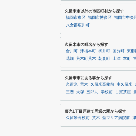
久留米市以外の市区町村から探す
福岡市東区
福岡市博多区
福岡市中央
八女郡広川町
久留米市の町名から探す
合川町
津福本町
御井町
国分町
東櫛
花畑
荒木町荒木
朝妻町
上津
本町
久留米市にある駅から探す
久留米
荒木
久留米高校前
南久留米
三潴
犬塚
五郎丸
学校前
古賀茶屋
藤光1丁目戸建て周辺の駅から探す
久留米高校前
荒木
聖マリア病院前