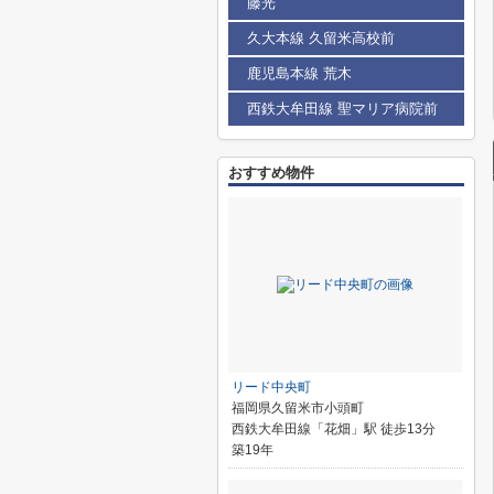
藤光
久大本線 久留米高校前
鹿児島本線 荒木
西鉄大牟田線 聖マリア病院前
おすすめ物件
リード中央町
福岡県久留米市小頭町
西鉄大牟田線「花畑」駅 徒歩13分
築19年