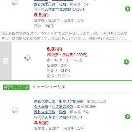
西鉄大牟田線
「
花畑
」駅 徒歩17分
福岡県
久留米市
諏訪野町
1628-1
6.8
万円
築年数：築18年 ｜募集中：
1室
階数：3階建
通風良好の物件なのでいつでも新鮮な空気を味わえます。駅から徒歩8分に立地
する、魅力的な駅近物件です。付近にある2つの駅は、用途や行き先に応じて使
い分けることができます。クレ...
6.8
万
円
(管理費・共益費 2,000円)
敷：0ヶ月｜礼：2ヶ月
所在階：2階
間取り：3LDK
面積：63.99㎡
シェーンリーリエ
賃貸｜アパート
西鉄大牟田線
「
聖マリア病院前
」駅 徒歩11分
久大本線
「
久留米高校前
」駅 徒歩13分
西鉄大牟田線
「
津福
」駅 徒歩17分
福岡県
久留米市
津福今町
302-1
4.5
万円
築年数：築28年 ｜募集中：
1室