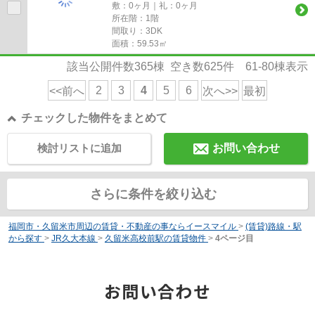
敷：0ヶ月｜礼：0ヶ月
所在階：1階
間取り：3DK
面積：59.53㎡
該当公開件数
365
棟 空き数
625
件
61-80
棟表示
2
3
4
5
6
<<前へ
次へ>>
最初
チェックした物件をまとめて
検討リストに追加
お問い合わせ
さらに条件を絞り込む
福岡市・久留米市周辺の賃貸・不動産の事ならイースマイル
>
(賃貸)路線・駅
から探す
>
JR久大本線
>
久留米高校前駅の賃貸物件
>
4ページ目
お問い合わせ