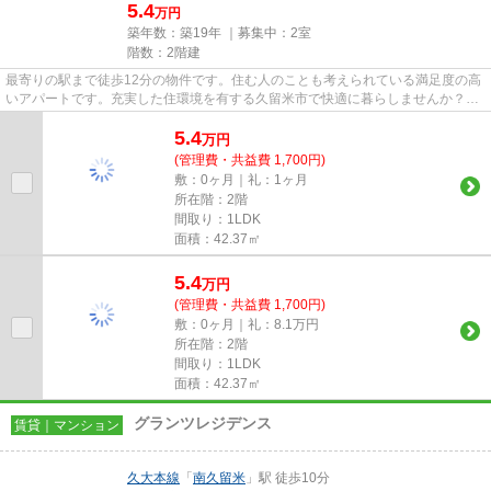
5.4
万円
築年数：築19年 ｜募集中：
2室
階数：2階建
最寄りの駅まで徒歩12分の物件です。住む人のことも考えられている満足度の高
いアパートです。充実した住環境を有する久留米市で快適に暮らしませんか？当
社オススメの賃貸物件が豊富...
5.4
万
円
(管理費・共益費 1,700円)
敷：0ヶ月｜礼：1ヶ月
所在階：2階
間取り：1LDK
面積：42.37㎡
5.4
万
円
(管理費・共益費 1,700円)
敷：0ヶ月｜礼：8.1万円
所在階：2階
間取り：1LDK
面積：42.37㎡
グランツレジデンス
賃貸｜マンション
久大本線
「
南久留米
」駅 徒歩10分