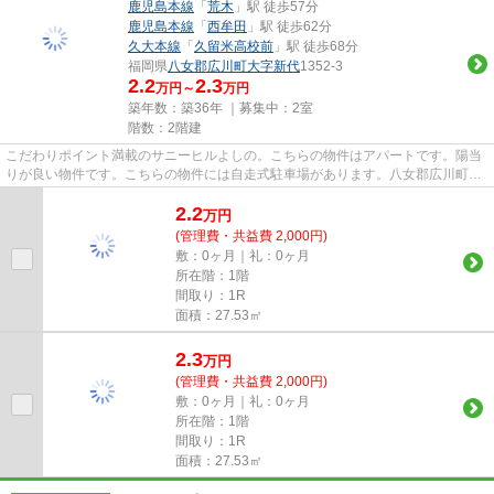
鹿児島本線
「
荒木
」駅 徒歩57分
鹿児島本線
「
西牟田
」駅 徒歩62分
久大本線
「
久留米高校前
」駅 徒歩68分
福岡県
八女郡広川町
大字新代
1352-3
2.2
2.3
万円～
万円
築年数：築36年 ｜募集中：
2室
階数：2階建
こだわりポイント満載のサニーヒルよしの。こちらの物件はアパートです。陽当
りが良い物件です。こちらの物件には自走式駐車場があります。八女郡広川町エ
リアにある賃貸情報のことな...
2.2
万
円
(管理費・共益費 2,000円)
敷：0ヶ月｜礼：0ヶ月
所在階：1階
間取り：1R
面積：27.53㎡
2.3
万
円
(管理費・共益費 2,000円)
敷：0ヶ月｜礼：0ヶ月
所在階：1階
間取り：1R
面積：27.53㎡