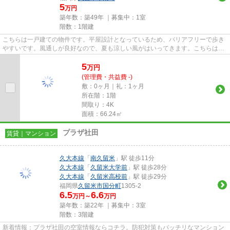
5
万円
築年数：築49年 ｜募集中：
1室
階数：1階建
こちらは一戸建ての物件です。平屋設計となっているため、バリアフリーで歩き
やすいです。風通しが良好なので、夏も涼しい風がはいってきます。こちらは初
期費用をカードでお支払いい...
5
万
円
(管理費・共益費 -)
敷：0ヶ月｜礼：1ヶ月
所在階：1階
間取り：4K
面積：66.24㎡
プラザ社田
賃貸｜マンション
久大本線
「
南久留米
」駅 徒歩11分
久大本線
「
久留米大学前
」駅 徒歩28分
久大本線
「
久留米高校前
」駅 徒歩29分
福岡県
久留米市
国分町
1305-2
6.5
6.6
万円～
万円
築年数：築22年 ｜募集中：
3室
階数：3階建
新着情報：プラザ社田の空室情報ならコチラ。防犯対策もバッチリなマンション