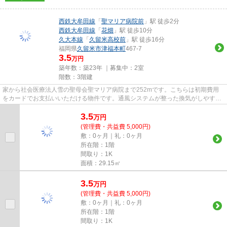
西鉄大牟田線
「
聖マリア病院前
」駅 徒歩2分
西鉄大牟田線
「
花畑
」駅 徒歩10分
久大本線
「
久留米高校前
」駅 徒歩16分
福岡県
久留米市
津福本町
467-7
3.5
万円
築年数：築23年 ｜募集中：
2室
階数：3階建
家から社会医療法人雪の聖母会聖マリア病院まで252mです。こちらは初期費用
をカードでお支払いいただける物件です。通風システムが整った換気がしやすい
物件です。当社イチオシの物件...
3.5
万
円
(管理費・共益費 5,000円)
敷：0ヶ月｜礼：0ヶ月
所在階：1階
間取り：1K
面積：29.15㎡
3.5
万
円
(管理費・共益費 5,000円)
敷：0ヶ月｜礼：0ヶ月
所在階：1階
間取り：1K