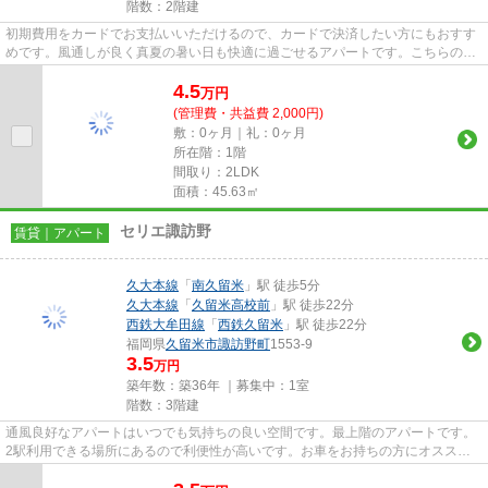
階数：2階建
初期費用をカードでお支払いいただけるので、カードで決済したい方にもおすす
めです。風通しが良く真夏の暑い日も快適に過ごせるアパートです。こちらのア
パートは自走式駐車場がご利...
4.5
万
円
(管理費・共益費 2,000円)
敷：0ヶ月｜礼：0ヶ月
所在階：1階
間取り：2LDK
面積：45.63㎡
セリエ諏訪野
賃貸｜アパート
久大本線
「
南久留米
」駅 徒歩5分
久大本線
「
久留米高校前
」駅 徒歩22分
西鉄大牟田線
「
西鉄久留米
」駅 徒歩22分
福岡県
久留米市
諏訪野町
1553-9
3.5
万円
築年数：築36年 ｜募集中：
1室
階数：3階建
通風良好なアパートはいつでも気持ちの良い空間です。最上階のアパートです。
2駅利用できる場所にあるので利便性が高いです。お車をお持ちの方にオススメ
の、自走式駐車場を利用できる...