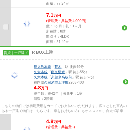
面積：77.34㎡
7.1
万
円
(管理費・共益費 4,000円)
敷：1ヶ月｜礼：1ヶ月
所在階：8階
間取り：4LDK
面積：81.49㎡
R BOX上津
賃貸｜一戸建て
鹿児島本線
「
荒木
」駅 徒歩49分
久大本線
「
南久留米
」駅 徒歩55分
久大本線
「
久留米高校前
」駅 徒歩57分
福岡県
久留米市
上津町
2203-403
4.8
万円
築年数：築42年 ｜募集中：
1室
階数：2階建
こちらの物件では初期費用をカードでお支払いいただけます。広々とした室内の
ある一戸建て物件はこちらです。車をお持ちの方にもオススメの、自走式駐車場
を利用できる物件です。鹿児...
4.8
万
円
(管理費・共益費 -)