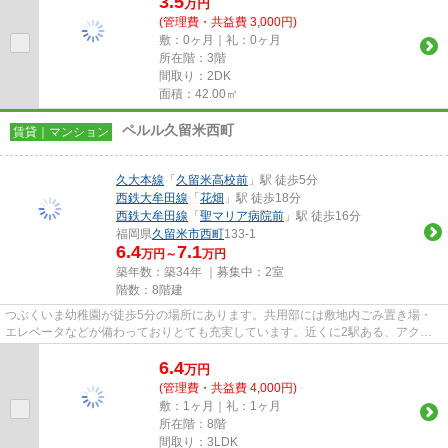
3.5
万
円
(管理費・共益費 3,000円)
敷：0ヶ月｜礼：0ヶ月
所在階：3階
間取り：2DK
面積：42.00㎡
ペルル久留米西町
賃貸｜マンション
久大本線
「
久留米高校前
」駅 徒歩5分
西鉄大牟田線
「
花畑
」駅 徒歩18分
西鉄大牟田線
「
聖マリア病院前
」駅 徒歩16分
福岡県
久留米市
西町
133-1
6.4
7.1
万円～
万円
築年数：築34年 ｜募集中：
2室
階数：8階建
つぶくいま幼稚園が徒歩5分の場所にあります。共用部には敷地内ごみ置き場・
エレベータなどが備わっておりとても充実しています。近くに2駅ある、アクセ
スが良い物件です。こちらの物...
6.4
万
円
(管理費・共益費 4,000円)
敷：1ヶ月｜礼：1ヶ月
所在階：8階
間取り：3LDK