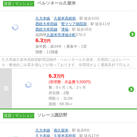
ベルソネール久留米
賃貸｜マンション
久大本線
「
久留米高校前
」駅 徒歩10分
西鉄大牟田線
「
聖マリア病院前
」駅 徒歩11分
西鉄大牟田線
「
津福
」駅 徒歩16分
福岡県
久留米市
津福今町
270-3
6.3
万円
築年数：築34年 ｜募集中：
1室
階数：11階建
久大本線久留米高校前駅周辺物件：ベルソネール久留米。共用部にはエレベー
タ・敷地内ごみ置き場などが揃っております。住環境がよく通風良好で日も入る
マンションをご提供します。幅...
6.3
万
円
(管理費・共益費 5,500円)
敷：0ヶ月｜礼：2ヶ月
所在階：2階
間取り：3LDK
面積：68.36㎡
ソレーユ諏訪野
賃貸｜マンション
久大本線
「
南久留米
」駅 徒歩8分
久大本線
「
久留米高校前
」駅 徒歩17分