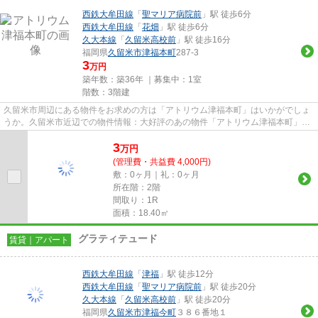
西鉄大牟田線
「
聖マリア病院前
」駅 徒歩6分
西鉄大牟田線
「
花畑
」駅 徒歩6分
久大本線
「
久留米高校前
」駅 徒歩16分
福岡県
久留米市
津福本町
287-3
3
万円
築年数：築36年 ｜募集中：
1室
階数：3階建
久留米市周辺にある物件をお求めの方は「アトリウム津福本町」はいかがでしょ
うか。久留米市近辺での物件情報：大好評のあの物件「アトリウム津福本町」。
魅力的で眺望良好な場所です...
3
万
円
(管理費・共益費 4,000円)
敷：0ヶ月｜礼：0ヶ月
所在階：2階
間取り：1R
面積：18.40㎡
グラティテュード
賃貸｜アパート
西鉄大牟田線
「
津福
」駅 徒歩12分
西鉄大牟田線
「
聖マリア病院前
」駅 徒歩20分
久大本線
「
久留米高校前
」駅 徒歩20分
福岡県
久留米市
津福今町
３８６番地１