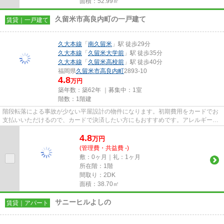
面積：52.99㎡
久留米市高良内町の一戸建て
賃貸｜一戸建て
久大本線
「
南久留米
」駅 徒歩29分
久大本線
「
久留米大学前
」駅 徒歩35分
久大本線
「
久留米高校前
」駅 徒歩40分
福岡県
久留米市
高良内町
2893-10
4.8
万円
築年数：築62年 ｜募集中：
1室
階数：1階建
階段転落による事故が少ない平屋設計の物件になります。初期費用をカードでお
支払いいただけるので、カードで決済したい方にもおすすめです。アレルギー予
防に適した、通気性の良い安...
4.8
万
円
(管理費・共益費 -)
敷：0ヶ月｜礼：1ヶ月
所在階：1階
間取り：2DK
面積：38.70㎡
サニーヒルよしの
賃貸｜アパート