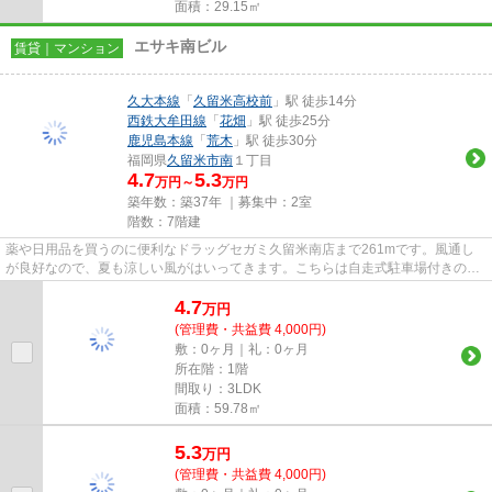
面積：29.15㎡
エサキ南ビル
賃貸｜マンション
久大本線
「
久留米高校前
」駅 徒歩14分
西鉄大牟田線
「
花畑
」駅 徒歩25分
鹿児島本線
「
荒木
」駅 徒歩30分
福岡県
久留米市
南
１丁目
4.7
5.3
万円～
万円
築年数：築37年 ｜募集中：
2室
階数：7階建
薬や日用品を買うのに便利なドラッグセガミ久留米南店まで261mです。風通し
が良好なので、夏も涼しい風がはいってきます。こちらは自走式駐車場付きの物
件です。エサキ南ビルの詳しい...
4.7
万
円
(管理費・共益費 4,000円)
敷：0ヶ月｜礼：0ヶ月
所在階：1階
間取り：3LDK
面積：59.78㎡
5.3
万
円
(管理費・共益費 4,000円)