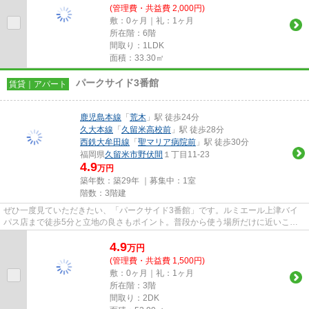
(管理費・共益費 2,000円)
敷：0ヶ月｜礼：1ヶ月
所在階：6階
間取り：1LDK
面積：33.30㎡
パークサイド3番館
賃貸｜アパート
鹿児島本線
「
荒木
」駅 徒歩24分
久大本線
「
久留米高校前
」駅 徒歩28分
西鉄大牟田線
「
聖マリア病院前
」駅 徒歩30分
福岡県
久留米市
野伏間
１丁目11-23
4.9
万円
築年数：築29年 ｜募集中：
1室
階数：3階建
ぜひ一度見ていただきたい、「パークサイド3番館」です。ルミエール上津バイ
パス店まで徒歩5分と立地の良さもポイント。普段から使う場所だけに近いこと
は重要。初期費用のカード決済...
4.9
万
円
(管理費・共益費 1,500円)
敷：0ヶ月｜礼：1ヶ月
所在階：3階
間取り：2DK