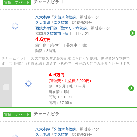
チャームビラⅡ
賃貸｜アパート
久大本線
「
久留米高校前
」駅 徒歩26分
久大本線
「
南久留米
」駅 徒歩29分
西鉄大牟田線
「
聖マリア病院前
」駅 徒歩38分
福岡県
久留米市
上津
１丁目27-21
4.6
万円
築年数：築20年 ｜募集中：
1室
階数：3階建
チャームビラⅡ：久大本線久留米高校前駅にも近くて便利。眺望良好な物件で
す。共用部にゴミ置き場を備えているので、外部の人にごみを見られたりするリ
スクを減らせます。こちらの物件...
4.6
万
円
(管理費・共益費 2,000円)
敷：0ヶ月｜礼：0ヶ月
所在階：1階
間取り：1LDK
面積：37.65㎡
チャームビラ
賃貸｜アパート
久大本線
「
久留米高校前
」駅 徒歩26分
久大本線
「
南久留米
」駅 徒歩28分