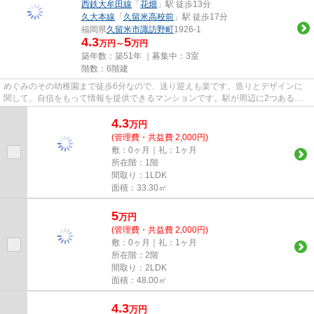
西鉄大牟田線
「
花畑
」駅 徒歩13分
久大本線
「
久留米高校前
」駅 徒歩17分
福岡県
久留米市
諏訪野町
1926-1
4.3
5
万円～
万円
築年数：築51年 ｜募集中：
3室
階数：6階建
めぐみのその幼稚園まで徒歩6分なので、送り迎えも楽です。造りとデザインに
関して、自信をもって情報を提供できるマンションです。駅が周辺に2つあるの
で行動範囲が広がります。初期...
4.3
万
円
(管理費・共益費 2,000円)
敷：0ヶ月｜礼：1ヶ月
所在階：1階
間取り：1LDK
面積：33.30㎡
5
万
円
(管理費・共益費 2,000円)
敷：0ヶ月｜礼：1ヶ月
所在階：2階
間取り：2LDK
面積：48.00㎡
4.3
万
円