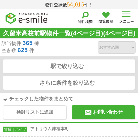
54,015
物件登録数
件！
閲覧履歴
メニュー
物件検索
久留米高校前駅物件一覧(4ページ目)(4ページ目)
365
該当物件
棟
625
空き数
件
駅で絞り込む
さらに条件を絞り込む
チェックした物件をまとめて
検討リストに追加
お問い合わせ
アトリウム津福本町
賃貸｜ハイツ