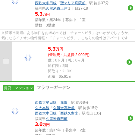
西鉄大牟田線
「
聖マリア病院前
」駅 徒歩37分
福岡県
久留米市
上津
１丁目27-18
5.3
万円
築年数：築24年 ｜募集中：
1室
階数：3階建
久留米市周辺にある物件をお求めの方は「チャームビラ」はいかがでしょうか。
気になるイチオシ物件情報：「チャームビラ」。こちらの物件はアパートです。
夏場の電気代も安く抑えられ...
5.3
万
円
(管理費・共益費 2,000円)
敷：0ヶ月｜礼：0ヶ月
所在階：2階
間取り：2LDK
面積：65.61㎡
フラワーガーデン
賃貸｜マンション
西鉄大牟田線
「
花畑
」駅 徒歩8分
久大本線
「
久留米高校前
」駅 徒歩15分
西鉄大牟田線
「
西鉄久留米
」駅 徒歩13分
福岡県
久留米市
西町
3.6
万円
築年数：築37年 ｜募集中：
2室