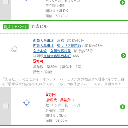
敷：0ヶ月｜礼：0ヶ月
所在階：4階
間取り：3LDK
面積：59.78㎡
丸吉ビル
賃貸｜アパート
西鉄大牟田線
「
津福
」駅 徒歩5分
西鉄大牟田線
「
聖マリア病院前
」駅 徒歩18分
久大本線
「
久留米高校前
」駅 徒歩25分
福岡県
久留米市
津福本町
1466-1
5
万円
築年数：築39年 ｜募集中：
1室
階数：3階建
「丸吉ビル」のここがイチオシ。スーパーモリナガ 津福店まで徒歩7分です。自
走式駐車場が併設された物件です。こちらの物件はアパートです。久留米市エリ
アにある賃貸情報のことなら...
5
万
円
(管理費・共益費 -)
敷：0ヶ月｜礼：2ヶ月
所在階：2階
間取り：3DK
面積：58.00㎡