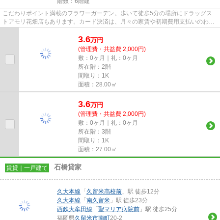
階数：6階建
こだわりポイント満載のフラワーガーデン。歩いて徒歩5分の場所にドラッグス
トアモリ花畑店もあります。カード決済は、月々の家賃や初期費用支払いのわず
らわしさを解消してくれます。...
3.6
万
円
(管理費・共益費 2,000円)
敷：0ヶ月｜礼：0ヶ月
所在階：2階
間取り：1K
面積：28.00㎡
3.6
万
円
(管理費・共益費 2,000円)
敷：0ヶ月｜礼：0ヶ月
所在階：3階
間取り：1K
面積：27.00㎡
石橋貸家
賃貸｜一戸建て
久大本線
「
久留米高校前
」駅 徒歩12分
久大本線
「
南久留米
」駅 徒歩23分
西鉄大牟田線
「
聖マリア病院前
」駅 徒歩25分
福岡県
久留米市
南町
20-2