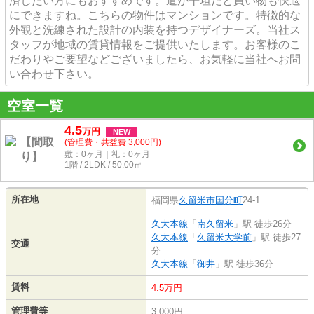
済したい方にもおすすめです。道が平坦だと買い物も快適
にできますね。こちらの物件はマンションです。特徴的な
外観と洗練された設計の内装を持つデザイナーズ。当社ス
タッフが地域の賃貸情報をご提供いたします。お客様のこ
だわりやご要望などございましたら、お気軽に当社へお問
い合わせ下さい。
空室一覧
4.5
万
円
NEW
(管理費・共益費 3,000円)
敷：0ヶ月｜礼：0ヶ月
1階 / 2LDK / 50.00㎡
所在地
福岡県
久留米市
国分町
24-1
久大本線
「
南久留米
」駅 徒歩26分
久大本線
「
久留米大学前
」駅 徒歩27
交通
分
久大本線
「
御井
」駅 徒歩36分
賃料
4.5万円
管理費等
3,000円