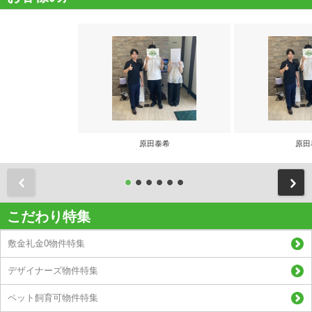
原田泰希
原田
前
こだわり特集
敷金礼金0物件特集
デザイナーズ物件特集
ペット飼育可物件特集