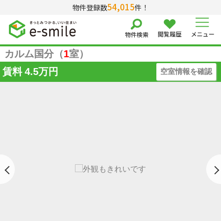
54,015
物件登録数
件！
閲覧履歴
メニュー
物件検索
カルム国分（
1
室）
賃料
4.5万円
空室情報を確認