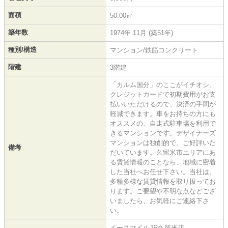
面積
50.00㎡
築年数
1974年 11月 (築51年)
種別/構造
マンション/鉄筋コンクリート
階建
3階建
「カルム国分」のここがイチオシ。
クレジットカードで初期費用がお支
払いいただけるので、決済の手間が
軽減できます。車をお持ちの方にも
オススメの、自走式駐車場を利用で
きるマンションです。デザイナーズ
マンションは独創的で、ご好評いた
備考
だいています。久留米市エリアにあ
る賃貸情報のことなら、地域に密着
した当社へお任せ下さい。当社は、
多種多様な賃貸情報を取り扱ってお
ります。ご要望や不明な点などござ
いましたら、お気軽にご連絡下さ
い。
イースマイルJR久留米店