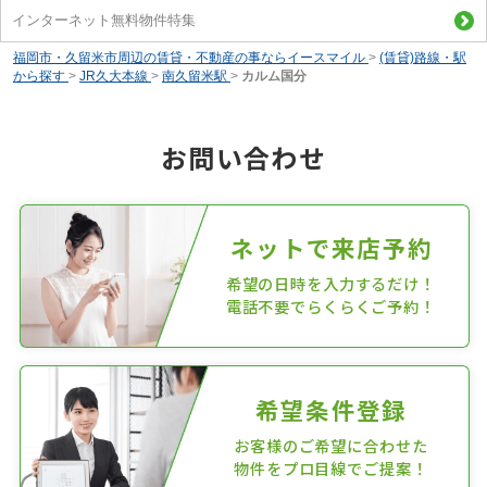
インターネット無料物件特集
福岡市・久留米市周辺の賃貸・不動産の事ならイースマイル
>
(賃貸)路線・駅
から探す
>
JR久大本線
>
南久留米駅
>
カルム国分
お問い合わせ
ネットで来店予約
希望の日時を入力するだけ！
電話不要でらくらくご予約！
希望条件登録
お客様のご希望に合わせた
物件をプロ目線でご提案！