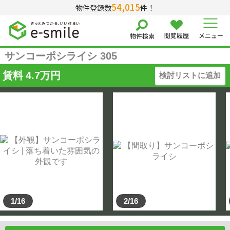
54,015
物件登録数
件！
閲覧履歴
メニュー
物件検索
サンコーポシライシ 305
賃料
4.7
万円
検討リストに追加
1/16
2/16