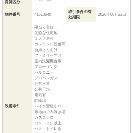
賃貸区分
取引条件の有
物件番号
41613640
2026年08月22日
効期限
陽当り良好
閑静な住宅地
２人入居可
ガスコンロ設置可
新婚さん向け
ファミリー向け
室内洗濯機置場
フローリング
バルコニー
プロパンガス
公営水道
公共下水
電気有
駐輪場
設備条件
バイク置場あり
敷地内ごみ置き場
ガスコンロ
コンロ２口以上
バス・トイレ別