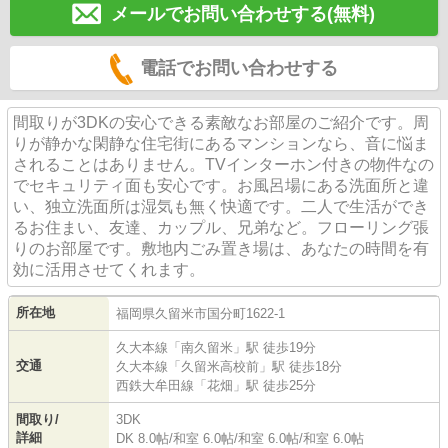
メールでお問い合わせする(無料)
電話でお問い合わせする
間取りが3DKの安心できる素敵なお部屋のご紹介です。周
りが静かな閑静な住宅街にあるマンションなら、音に悩ま
されることはありません。TVインターホン付きの物件なの
でセキュリティ面も安心です。お風呂場にある洗面所と違
い、独立洗面所は湿気も無く快適です。二人で生活ができ
るお住まい、友達、カップル、兄弟など。フローリング張
りのお部屋です。敷地内ごみ置き場は、あなたの時間を有
効に活用させてくれます。
所在地
福岡県
久留米市
国分町
1622-1
久大本線
「
南久留米
」駅 徒歩19分
交通
久大本線
「
久留米高校前
」駅 徒歩18分
西鉄大牟田線
「
花畑
」駅 徒歩25分
間取り/
3DK
詳細
DK 8.0帖
/
和室 6.0帖
/
和室 6.0帖
/
和室 6.0帖