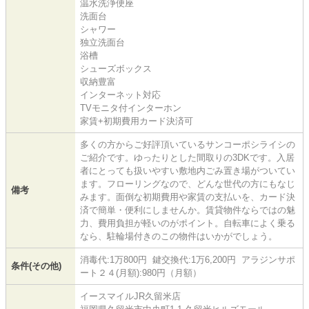
温水洗浄便座
洗面台
シャワー
独立洗面台
浴槽
シューズボックス
収納豊富
インターネット対応
TVモニタ付インターホン
家賃+初期費用カード決済可
多くの方からご好評頂いているサンコーポシライシの
ご紹介です。ゆったりとした間取りの3DKです。入居
者にとっても扱いやすい敷地内ごみ置き場がついてい
ます。フローリングなので、どんな世代の方にもなじ
備考
みます。面倒な初期費用や家賃の支払いを、カード決
済で簡単・便利にしませんか。賃貸物件ならではの魅
力、費用負担が軽いのがポイント。自転車によく乗る
なら、駐輪場付きのこの物件はいかがでしょう。
消毒代:1万800円 鍵交換代:1万6,200円 アラジンサポ
条件(その他)
ート２４(月額):980円（月額）
イースマイルJR久留米店