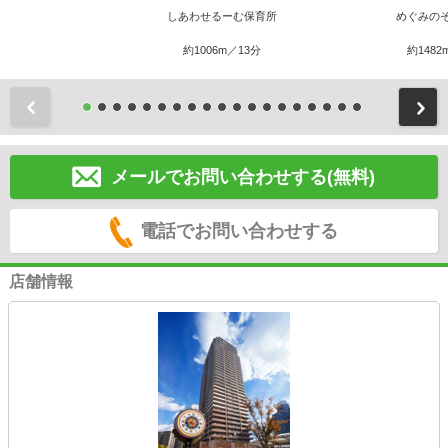
しあわせるーむ保育所
めぐみの
約1006m／13分
約1482
前
メールでお問い合わせする(無料)
電話でお問い合わせする
店舗情報