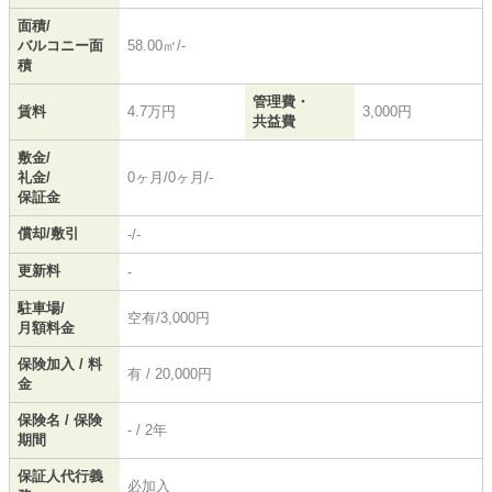
面積/
バルコニー面
58.00㎡/-
積
管理費・
賃料
4.7万円
3,000円
共益費
敷金/
礼金/
0ヶ月/0ヶ月/-
保証金
償却/敷引
-/-
更新料
-
駐車場/
空有/3,000円
月額料金
保険加入 / 料
有 / 20,000円
金
保険名 / 保険
- / 2年
期間
保証人代行義
必加入