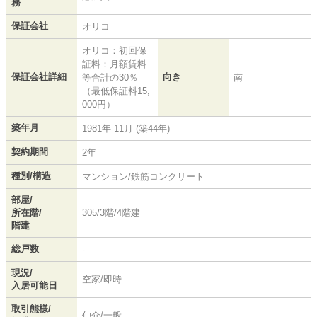
務
保証会社
オリコ
オリコ：初回保
証料：月額賃料
保証会社詳細
向き
等合計の30％
南
（最低保証料15,
000円）
築年月
1981年 11月 (築44年)
契約期間
2年
種別/構造
マンション/鉄筋コンクリート
部屋/
所在階/
305/3階/4階建
階建
総戸数
-
現況/
空家/即時
入居可能日
取引態様/
仲介/一般