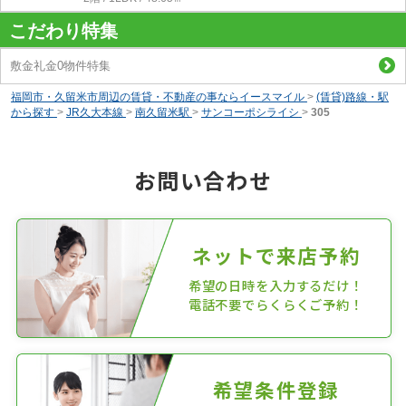
こだわり特集
敷金礼金0物件特集
福岡市・久留米市周辺の賃貸・不動産の事ならイースマイル
>
(賃貸)路線・駅
から探す
>
JR久大本線
>
南久留米駅
>
サンコーポシライシ
>
305
お問い合わせ
ネットで来店予約
希望の日時を入力するだけ！
電話不要でらくらくご予約！
希望条件登録