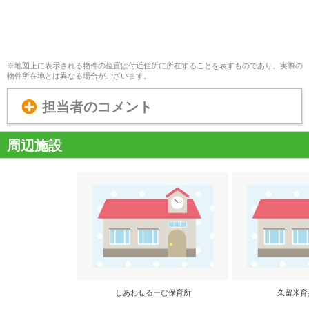
※地図上に表示される物件の位置は付近住所に所在することを表すものであり、実際の
物件所在地とは異なる場合がございます。
担当者のコメント
周辺施設
しあわせるーむ保育所
久留米育