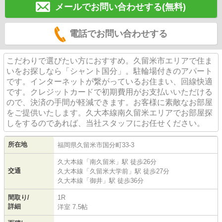
メールでお問い合わせする(無料)
電話でお問い合わせする
こだわりで選びたい方におすすめ。久留米市エリアで住ま
いをお探しなら「シャント国分」。駐輪場付きのアパート
です。インターネットが繋がっているお住まい、回線快適
です。クレジットカードで初期費用がお支払いいただける
ので、決済の手間が軽減できます。お客様に素敵なお部屋
をご提供いたします。久大本線南久留米エリアでお部屋探
しをするのであれば、当社スタッフにお任せください。
所在地
福岡県
久留米市
国分町
33-3
久大本線
「
南久留米
」駅 徒歩26分
交通
久大本線
「
久留米大学前
」駅 徒歩27分
久大本線
「
御井
」駅 徒歩36分
間取り/
1R
詳細
洋室 7.5帖