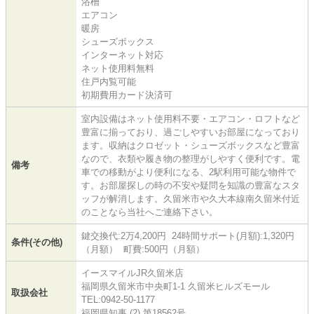
浴槽
エアコン
暖房
シューズボックス
インターネット対応
ネット使用料無料
住戸内覧可能
初期費用カード決済可
室内設備はネット使用料不要・エアコン・ロフトなど
豊富に揃っており、過ごしやすいお部屋になっており
ます。収納はクロゼット・シューズボックスなど豊富
なので、衣類や履き物の整理がしやすく便利です。電
備考
車での移動がより便利になる、2駅利用可能な物件で
す。お部屋探しの時の不安や疑問を知識の豊富なスタ
ッフが解消します。久留米市や久大本線南久留米付近
のことなら当社へご連絡下さい。
鍵交換代:2万4,200円 24時間サポート(月額):1,320円
条件(その他)
（月額） 町費:500円（月額）
イースマイルJR久留米店
福岡県久留米市中央町1-1 久留米ヒルズモール
取扱会社
TEL:0942-50-1177
福岡県知事 (2) 第18562号