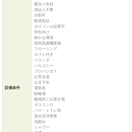
陽当り良好
保証人不要
分割可
眺望良好
ガスコンロ設置可
学生向け
静かな環境
室内洗濯機置場
フローリング
ロフト付き
ベランダ
バルコニー
プロパンガス
公営水道
公共下水
設備条件
電気有
駐輪場
敷地内ごみ置き場
ガスコンロ
バス・トイレ別
温水洗浄便座
洗面台
シャワー