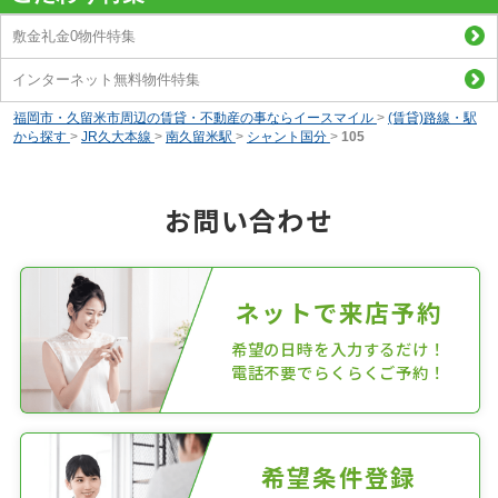
敷金礼金0物件特集
インターネット無料物件特集
福岡市・久留米市周辺の賃貸・不動産の事ならイースマイル
>
(賃貸)路線・駅
から探す
>
JR久大本線
>
南久留米駅
>
シャント国分
>
105
お問い合わせ
ネットで来店予約
希望の日時を入力するだけ！
電話不要でらくらくご予約！
希望条件登録