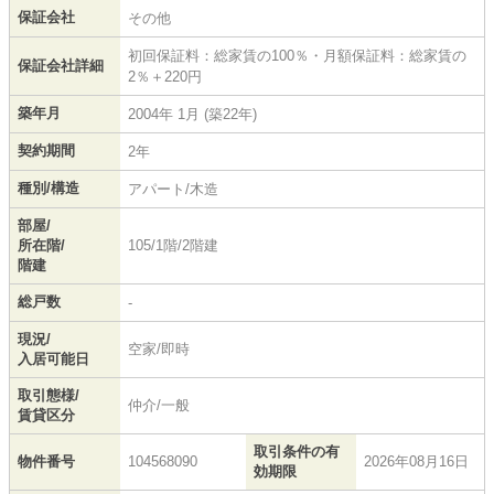
保証会社
その他
初回保証料：総家賃の100％・月額保証料：総家賃の
保証会社詳細
2％＋220円
築年月
2004年 1月 (築22年)
契約期間
2年
種別/構造
アパート/木造
部屋/
所在階/
105/1階/2階建
階建
総戸数
-
現況/
空家/即時
入居可能日
取引態様/
仲介/一般
賃貸区分
取引条件の有
物件番号
104568090
2026年08月16日
効期限