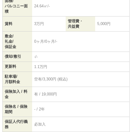
面積/
バルコニー面
24.64㎡/-
積
管理費・
賃料
3万円
5,000円
共益費
敷金/
礼金/
0ヶ月/0ヶ月/-
保証金
償却/敷引
-/-
更新料
1.1万円
駐車場/
空有/3,300円 (税込)
月額料金
保険加入 / 料
有 / 19,000円
金
保険名 / 保険
- / 2年
期間
保証人代行義
必加入
務