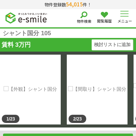
54,015
物件登録数
件！
閲覧履歴
メニュー
物件検索
シャント国分 105
賃料
3
万円
検討リストに追加
1/23
2/23