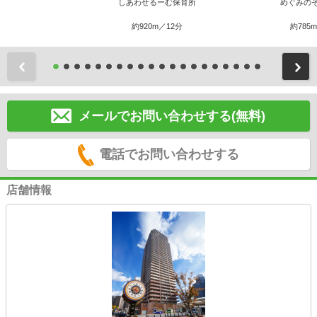
しあわせるーむ保育所
めぐみの
約920m／12分
約785
前
メールでお問い合わせする(無料)
電話でお問い合わせする
店舗情報