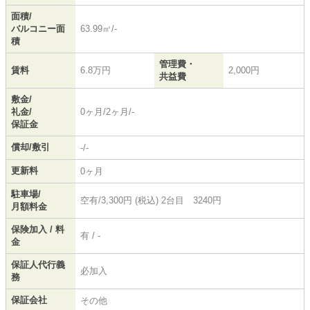
面積/
バルコニー面
63.99㎡/-
積
管理費・
賃料
6.8万円
2,000円
共益費
敷金/
礼金/
0ヶ月/2ヶ月/-
保証金
償却/敷引
-/-
更新料
0ヶ月
駐車場/
空有/3,300円 (税込) 2台目 3240円
月額料金
保険加入 / 料
有 / -
金
保証人代行義
必加入
務
保証会社
その他