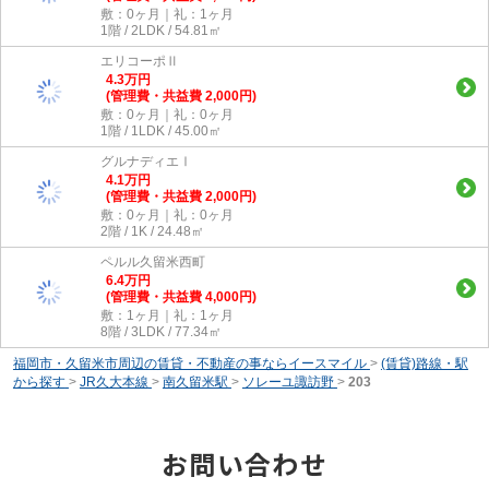
敷：0ヶ月｜礼：1ヶ月
1階 / 2LDK / 54.81㎡
エリコーポⅡ
4.3
万
円
(管理費・共益費 2,000円)
敷：0ヶ月｜礼：0ヶ月
1階 / 1LDK / 45.00㎡
グルナディエⅠ
4.1
万
円
(管理費・共益費 2,000円)
敷：0ヶ月｜礼：0ヶ月
2階 / 1K / 24.48㎡
ペルル久留米西町
6.4
万
円
(管理費・共益費 4,000円)
敷：1ヶ月｜礼：1ヶ月
8階 / 3LDK / 77.34㎡
福岡市・久留米市周辺の賃貸・不動産の事ならイースマイル
>
(賃貸)路線・駅
から探す
>
JR久大本線
>
南久留米駅
>
ソレーユ諏訪野
>
203
お問い合わせ