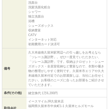
洗面台
洗髪洗面化粧台
シャワー
独立洗面台
浴槽
シューズボックス
収納豊富
CATV
インターネット対応
初期費用カード決済可
久大本線南久留米駅周辺への引っ越しをお考えなら
「ソレーユ諏訪野」。ぜひ一度見ていただきたい、
「ソレーユ諏訪野」です。収納はクロゼット・シュー
ズボックス・全居室収納など豊富なので、衣類や履き
備考
物の整理がしやすく便利です。久留米市エリアや久大
本線南久留米付近でのお部屋探しは、当社にお任せく
ださい。お客様のニーズに合ったお部屋をご紹介させ
ていただきます。
条件(その他)
鍵交換代:1万6,200円
イースマイルJR久留米店
福岡県久留米市中央町1-1 久留米ヒルズモール
取扱会社