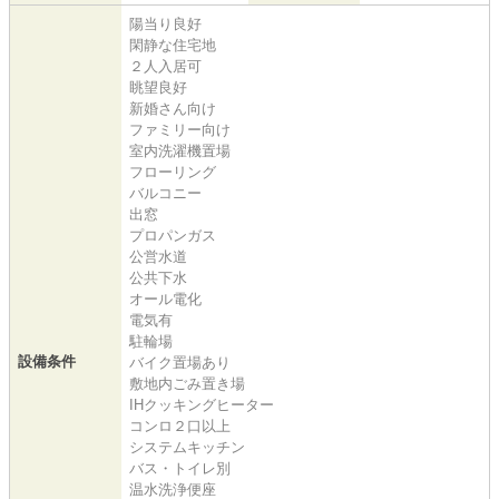
陽当り良好
閑静な住宅地
２人入居可
眺望良好
新婚さん向け
ファミリー向け
室内洗濯機置場
フローリング
バルコニー
出窓
プロパンガス
公営水道
公共下水
オール電化
電気有
駐輪場
設備条件
バイク置場あり
敷地内ごみ置き場
IHクッキングヒーター
コンロ２口以上
システムキッチン
バス・トイレ別
温水洗浄便座