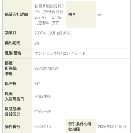
初回月額総賃料5
0％（最低保証料
保証会社詳細
向き
南
2万円） 1年毎
に更新料1万円
築年月
2007年 10月 (築18年)
契約期間
2年
種別/構造
マンション/鉄筋コンクリート
部屋/
所在階/
203/2階/3階建
階建
総戸数
6戸
現況/
空家/即時
入居可能日
取引態様/
仲介/一般
賃貸区分
取引条件の有
物件番号
38304115
2026年08月19日
効期限