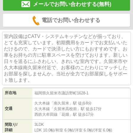
メールでお問い合わせする(無料)
電話でお問い合わせする
室内設備はCATV・システムキッチンなどが揃っており、
とても充実しています。初期費用をカードでお支払いいた
だけるので、カードで決済したい方にもおすすめです。お
車をお持ちの方に駐車スペースを空けております。新しい
日々を送るにふさわしい、きれいな室内です。久留米市や
久大本線南久留米付近で、お客様のこだわりにマッチした
お部屋を探しませんか。当社が全力でお部屋探しをサポー
ト致します。
所在地
福岡県
久留米市
諏訪野町
1628-1
久大本線
「
南久留米
」駅 徒歩8分
交通
久大本線
「
久留米高校前
」駅 徒歩17分
西鉄大牟田線
「
花畑
」駅 徒歩17分
間取り/
3LDK
詳細
LDK 10.0帖
/
和室 6.0帖
/
洋室 6.0帖
/
洋室 6.0帖