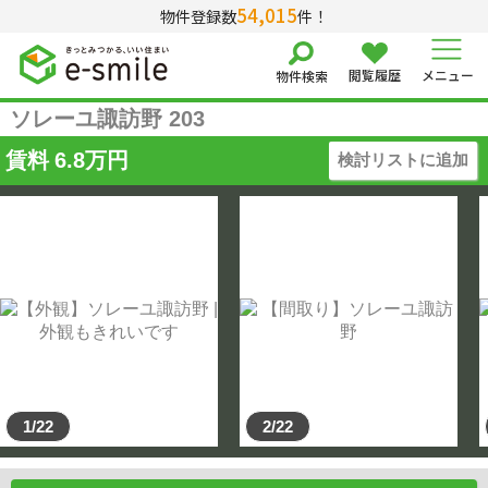
54,015
物件登録数
件！
閲覧履歴
メニュー
物件検索
ソレーユ諏訪野 203
賃料
6.8
万円
検討リストに追加
1/22
2/22