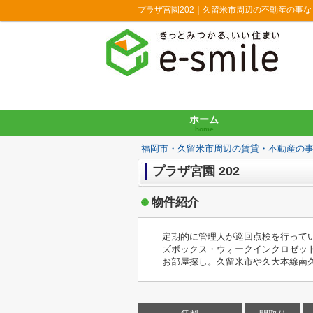
プラザ宮園202｜久留米市周辺の不動産の事
ホーム
home
福岡市・久留米市周辺の賃貸・不動産の
プラザ宮園 202
物件紹介
定期的に管理人が巡回点検を行って
ズボックス・ウォークインクロゼッ
お部屋探し。久留米市や久大本線南