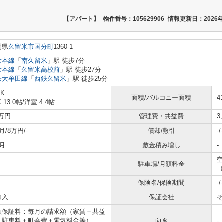
【アパート】
物件番号：105629906
情報更新日：2026年
岡県
久留米市
国分町
1360-1
大本線
「
南久留米
」駅 徒歩7分
大本線
「
久留米高校前
」駅 徒歩27分
鉄大牟田線
「
西鉄久留米
」駅 徒歩25分
DK
面積/バルコニー面積
4
K 13.0帖
/
洋室 4.4帖
7万円
管理費・共益費
3
月/8万円/-
償却/敷引
-/
月
敷金積み増し
-
空
駐車場/月額料金
（
保険名/保険期間
-/
加入
保証会社
額保証料：毎月の請求額（家賃＋共益
＋駐車料＋町会費＋電気料金等）
向き
-