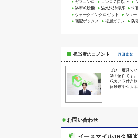
ガスコンロ
コンロ２口以上
浴室乾燥機
温水洗浄便座
洗
ウォークインクロゼット
シュー
宅配ボックス
複層ガラス
防
担当者のコメント
原田泰希
ぜひ一度見てい
築の物件です。
犯カメラ付き物
留米市や久大本
お問い合わせ
イースマイルJR久留