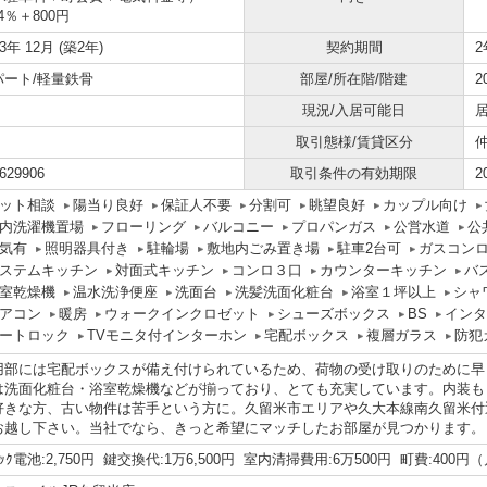
.4％＋800円
23年 12月 (築2年)
契約期間
2
パート/軽量鉄骨
部屋/所在階/階建
2
現況/入居可能日
取引態様/賃貸区分
629906
取引条件の有効期限
2
ット相談
陽当り良好
保証人不要
分割可
眺望良好
カップル向け
内洗濯機置場
フローリング
バルコニー
プロパンガス
公営水道
公
気有
照明器具付き
駐輪場
敷地内ごみ置き場
駐車2台可
ガスコン
ステムキッチン
対面式キッチン
コンロ３口
カウンターキッチン
バ
室乾燥機
温水洗浄便座
洗面台
洗髪洗面化粧台
浴室１坪以上
シャ
アコン
暖房
ウォークインクロゼット
シューズボックス
BS
インタ
ートロック
TVモニタ付インターホン
宅配ボックス
複層ガラス
防犯
用部には宅配ボックスが備え付けられているため、荷物の受け取りのために早
は洗面化粧台・浴室乾燥機などが揃っており、とても充実しています。内装も
好きな方、古い物件は苦手という方に。久留米市エリアや久大本線南久留米付
お越し下さい。当社でなら、きっと希望にマッチしたお部屋が見つかります。
ﾛｯｸ電池:2,750円 鍵交換代:1万6,500円 室内清掃費用:6万500円 町費:400円