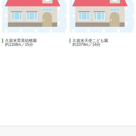
久留米育英幼稚園
久留米天使こども園
約1168m／15分
約1079m／14分