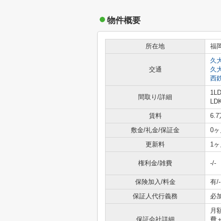
物件概要
所在地
福
久
交通
久
西
1L
間取り/詳細
LD
賃料
6.
敷金/礼金/保証金
0ヶ
更新料
1ヶ
権利金/雑費
-/-
保険加入/料金
有/-
保証人代行義務
必
月
保証会社詳細
費