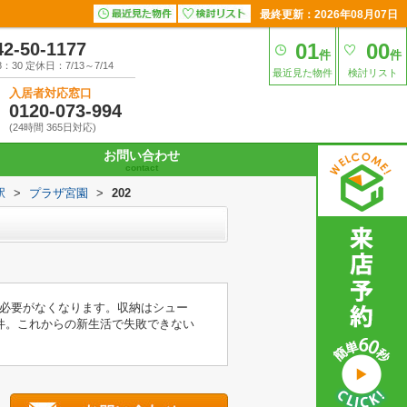
最終更新：2026年08月07日
42-50-1177
01
00
件
件
30 定休日：7/13～7/14
最近見た物件
検討リスト
入居者対応窓口
0120-073-994
(24時間 365日対応)
お問い合わせ
contact
駅
>
プラザ宮園
>
202
必要がなくなります。収納はシュー
件。これからの新生活で失敗できない