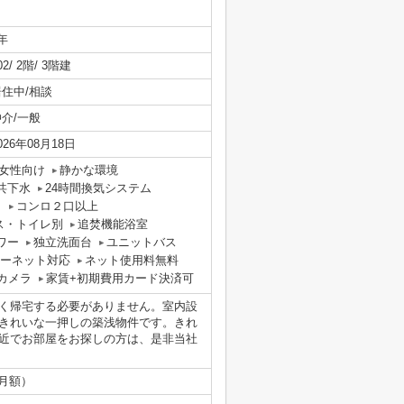
年
02/ 2階/ 3階建
居住中/相談
仲介/一般
026年08月18日
女性向け
静かな環境
共下水
24時間換気システム
ロ
コンロ２口以上
ス・トイレ別
追焚機能浴室
ワー
独立洗面台
ユニットバス
ーネット対応
ネット使用料無料
カメラ
家賃+初期費用カード決済可
く帰宅する必要がありません。室内設
きれいな一押しの築浅物件です。きれ
近でお部屋をお探しの方は、是非当社
（月額）