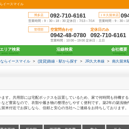
ならイースマイル
092-710-6161
09
博多店
ＪＲ久留米店
営業時間：9：30～18：30 定休日：7/13～7/14
営業時間：9：30～18：
空室問合わせ
定休日のみ
管理部
0942-48-0780
092-710-6161
営業時間：10:00～19:00 定休日：土日
エリア検索
沿線検索
会社概要
area search
line search
company
事ならイースマイル
>
(賃貸)路線・駅から探す
>
JR久大本線
>
南久留米
います。共用部には宅配ボックスを設置しているため、家で何時間も待機する
トなど豊富なので、衣類や履き物の整理がしやすく便利です。築2年の築浅物
久留米付近でお探しなら、信頼と安心の当社へご連絡をお待ちしております。