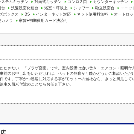
システムキッチン
対面式キッチン
コンロ３口
カウンターキッチン
面台
洗髪洗面化粧台
浴室１坪以上
シャワー
独立洗面台
ユニッ
ズボックス
BS
インターネット対応
ネット使用料無料
オートロッ
犯カメラ
家賃+初期費用カード決済可
ただきたい、「プラザ宮園」です。室内設備は追い焚き・エアコン・照明付き
事前のお申し出をいただければ、ペットの飼育が可能かどうかご相談いただ
件です。丁寧かつ迅速に対応する事がモットーの当社なら、きっと満足して
線南久留米付近のことならお任せ下さい。
米店