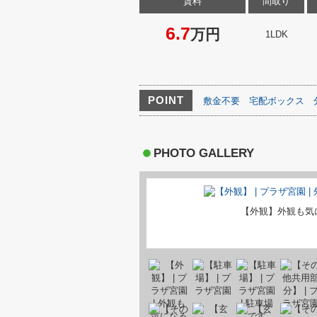
賃料
間取り
6.7
万円
1LDK
POINT
敷金不要
宅配ボックス
PHOTO GALLERY
【外観】外観も気