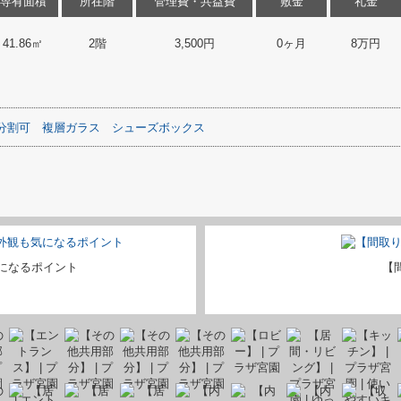
専有面積
所在階
管理費・共益費
敷金
礼金
41.86㎡
2階
3,500円
0ヶ月
8万円
分割可
複層ガラス
シューズボックス
になるポイント
【