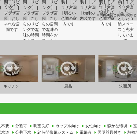
※写真や図と実際の現状と
キッチン
風呂
洗面所
人不要
分割可
眺望良好
カップル向け
女性向け
静かな環境
営水道
公共下水
24時間換気システム
電気有
照明器具付き
駐輪