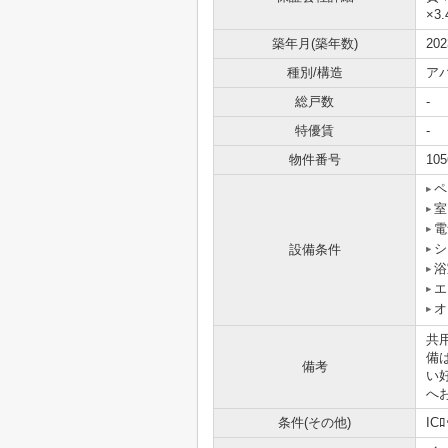
×3
築年月(築年数)
20
種別/構造
ア
総戸数
-
特優賃
-
物件番号
105
ペ
室
電
シ
設備条件
浴
エ
オ
共
備
備考
い
へ
条件(その他)
IC