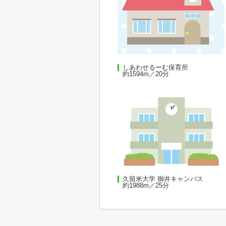
しあわせるーむ保育所
約1594m／20分
久留米大学 御井キャンパス
約1988m／25分