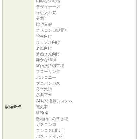
閑静な住宅地
デザイナーズ
保証人不要
分割可
眺望良好
ガスコンロ設置可
学生向け
カップル向け
女性向け
新婚さん向け
静かな環境
室内洗濯機置場
フローリング
バルコニー
プロパンガス
公営水道
公共下水
24時間換気システム
設備条件
電気有
駐輪場
敷地内ごみ置き場
ガスコンロ
コンロ２口以上
バス・トイレ別