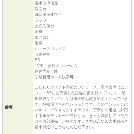
温水洗浄便座
洗面台
洗髪洗面化粧台
シャワー
独立洗面台
浴槽
エアコン
暖房
シューズボックス
収納豊富
BS
TVモニタ付インターホン
住戸内覧可能
初期費用カード決済可
こだわりポイント満載のワンピース。室内設備はエア
コン・BSなど充実した設備を備え付けています。通
風良好なマンションは洗濯物も乾きやすくなっていま
す。駐輪場付きのマンションです。このマンションは
備考
バルコニー付きでおすすめです。丁寧かつ迅速に対応
する事がモットーの当社なら、きっと満足していただ
けるお部屋探しが可能です。久留米市や久大本線南久
留米付近のことならお任せ下さい。