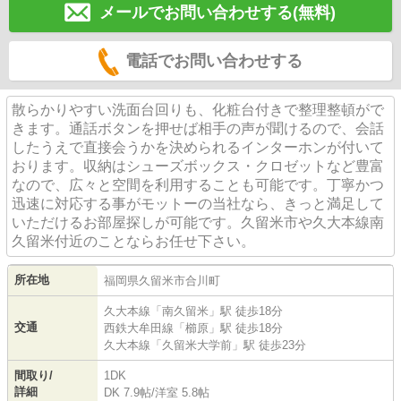
メールでお問い合わせする(無料)
電話でお問い合わせする
散らかりやすい洗面台回りも、化粧台付きで整理整頓がで
きます。通話ボタンを押せば相手の声が聞けるので、会話
したうえで直接会うかを決められるインターホンが付いて
おります。収納はシューズボックス・クロゼットなど豊富
なので、広々と空間を利用することも可能です。丁寧かつ
迅速に対応する事がモットーの当社なら、きっと満足して
いただけるお部屋探しが可能です。久留米市や久大本線南
久留米付近のことならお任せ下さい。
所在地
福岡県
久留米市
合川町
久大本線
「
南久留米
」駅 徒歩18分
交通
西鉄大牟田線
「
櫛原
」駅 徒歩18分
久大本線
「
久留米大学前
」駅 徒歩23分
間取り/
1DK
詳細
DK 7.9帖
/
洋室 5.8帖