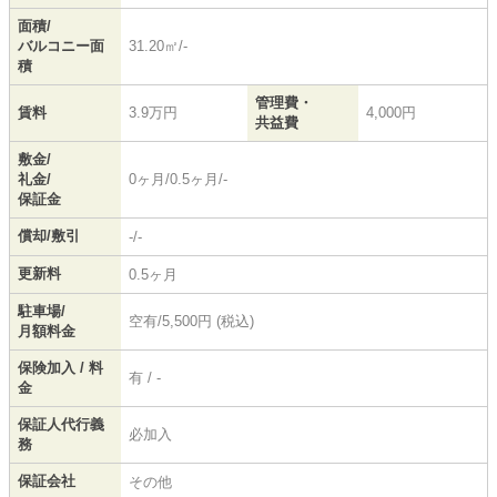
面積/
バルコニー面
31.20㎡/-
積
管理費・
賃料
3.9万円
4,000円
共益費
敷金/
礼金/
0ヶ月/0.5ヶ月/-
保証金
償却/敷引
-/-
更新料
0.5ヶ月
駐車場/
空有/5,500円 (税込)
月額料金
保険加入 / 料
有 / -
金
保証人代行義
必加入
務
保証会社
その他