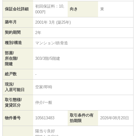
初回保証料：10,
保証会社詳細
向き
東
000円
築年月
2001年 3月 (築25年)
契約期間
2年
種別/構造
マンション/鉄骨造
部屋/
所在階/
303/3階/5階建
階建
総戸数
-
現況/
空家/即時
入居可能日
取引態様/
仲介/一般
賃貸区分
取引条件の有
物件番号
105613483
2026年08月20日
効期限
陽当り良好