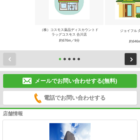
（株）コスモス薬品ディスカウントド
ジョイフル 
ラッグコスモス 合川店
約676m／9分
約646
前
メールでお問い合わせする(無料)
電話でお問い合わせする
店舗情報