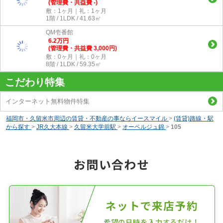
(管理費・共益費 -)
敷：1ヶ月｜礼：1ヶ月
1階 / 1LDK / 41.63㎡
QM壱番館
6.2
万
円
(管理費・共益費 3,000円)
敷：0ヶ月｜礼：0ヶ月
8階 / 1LDK / 59.35㎡
こだわり特集
インターネット無料物件特集
福岡市・久留米市周辺の賃貸・不動産の事ならイースマイル
>
(賃貸)路線・駅
から探す
>
JR久大本線
>
久留米大学前駅
>
オーベルジュ錦
>
105
お問い合わせ
ネットで来店予約
希望の日時を入力するだけ！