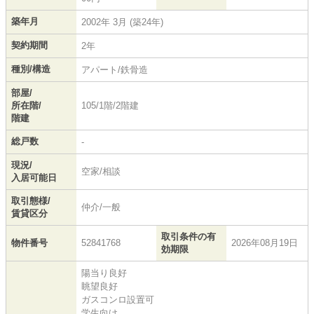
築年月
2002年 3月 (築24年)
契約期間
2年
種別/構造
アパート/鉄骨造
部屋/
所在階/
105/1階/2階建
階建
総戸数
-
現況/
空家/相談
入居可能日
取引態様/
仲介/一般
賃貸区分
取引条件の有
物件番号
52841768
2026年08月19日
効期限
陽当り良好
眺望良好
ガスコンロ設置可
学生向け