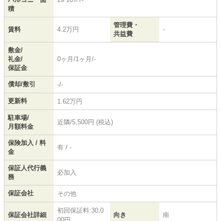
積
管理費・
賃料
4.2万円
-
共益費
敷金/
礼金/
0ヶ月/1ヶ月/-
保証金
償却/敷引
-/-
更新料
1.62万円
駐車場/
近隣/5,500円 (税込)
月額料金
保険加入 / 料
有 / -
金
保証人代行義
必加入
務
保証会社
その他
初回保証料:30,0
保証会社詳細
向き
南
00円