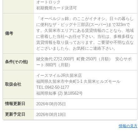
オートロック
初期費用カード決済可
「オーベルジュ錦」のここがイチオシ。日々の暮らし
に便利なザ・ビッグ十三部店(スーパー)まで323mで
す。久留米市エリアにある賃貸情報のことなら、地域
備考
に密着した当社へお任せ下さい。当社は、多種多様な
賃貸情報を取り扱っております。ご要望や不明な点な
どございましたら、お気軽にご連絡下さい。
鍵交換代:2万2,000円 町費:250円（月額） 安心サポ
条件(その他)
ート:880円（月額）
イースマイルJR久留米店
福岡県久留米市中央町1-1 久留米ヒルズモール
取扱会社
TEL:0942-50-1177
福岡県知事 (2) 第18562号
情報更新日
2026年08月05日
更新予定日
2026年08月19日
情報の見方