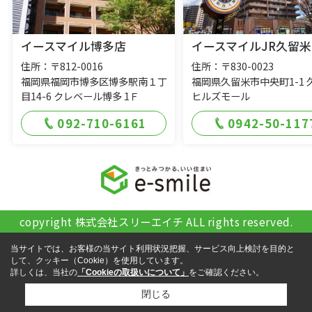
イースマイル博多店
イースマイルJR久留米
住所：〒812-0016
住所：〒830-0023
福岡県福岡市博多区博多駅南１丁
福岡県久留米市中央町1-1 
目14-6 クレベール博多 1Ｆ
ヒルズモール
092-710-6161
0942-50-117
copyright 株式会社スリーエイチ ALL rights reserved.
当サイトでは、お客様の当サイト利用状況把握、サービス向上検討を目的と
して、クッキー（Cookie）を使用しています。
詳しくは、当社の
「Cookieの取扱いについて」
をご確認ください。
閉じる