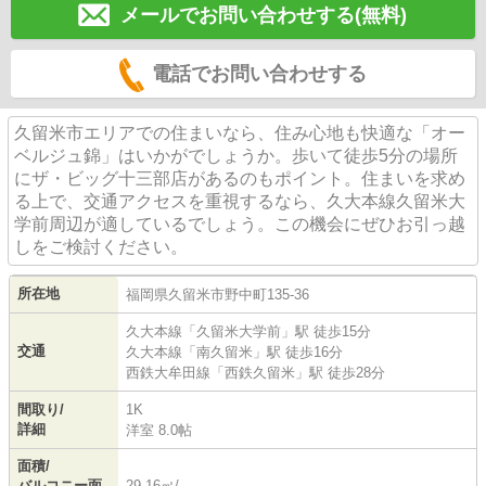
メールでお問い合わせする(無料)
電話でお問い合わせする
久留米市エリアでの住まいなら、住み心地も快適な「オー
ベルジュ錦」はいかがでしょうか。歩いて徒歩5分の場所
にザ・ビッグ十三部店があるのもポイント。住まいを求め
る上で、交通アクセスを重視するなら、久大本線久留米大
学前周辺が適しているでしょう。この機会にぜひお引っ越
しをご検討ください。
所在地
福岡県
久留米市
野中町
135-36
久大本線
「
久留米大学前
」駅 徒歩15分
交通
久大本線
「
南久留米
」駅 徒歩16分
西鉄大牟田線
「
西鉄久留米
」駅 徒歩28分
間取り/
1K
詳細
洋室 8.0帖
面積/
バルコニー面
29.16㎡/-