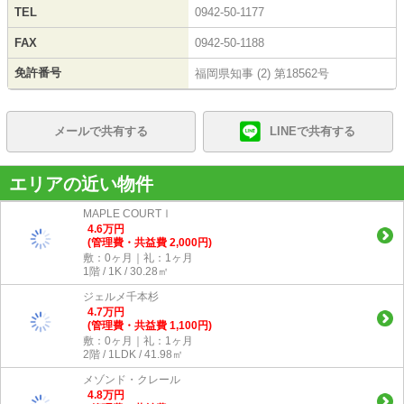
TEL
0942-50-1177
FAX
0942-50-1188
免許番号
福岡県知事 (2) 第18562号
メールで共有する
LINEで共有する
エリアの近い物件
MAPLE COURTⅠ
4.6
万
円
(管理費・共益費 2,000円)
敷：0ヶ月｜礼：1ヶ月
1階 / 1K / 30.28㎡
ジェルメ千本杉
4.7
万
円
(管理費・共益費 1,100円)
敷：0ヶ月｜礼：1ヶ月
2階 / 1LDK / 41.98㎡
メゾンド・クレール
4.8
万
円