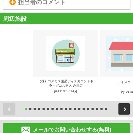
担当者のコメント
周辺施設
（株）コスモス薬品ディスカウントド
アイスク
ラッグコスモス 合川店
約1119m／14分
約1247
前
メールでお問い合わせする(無料)