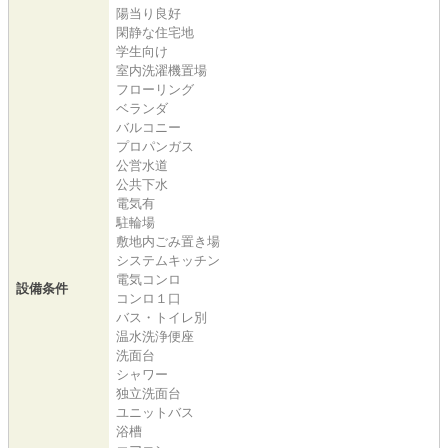
陽当り良好
閑静な住宅地
学生向け
室内洗濯機置場
フローリング
ベランダ
バルコニー
プロパンガス
公営水道
公共下水
電気有
駐輪場
敷地内ごみ置き場
システムキッチン
電気コンロ
設備条件
コンロ１口
バス・トイレ別
温水洗浄便座
洗面台
シャワー
独立洗面台
ユニットバス
浴槽