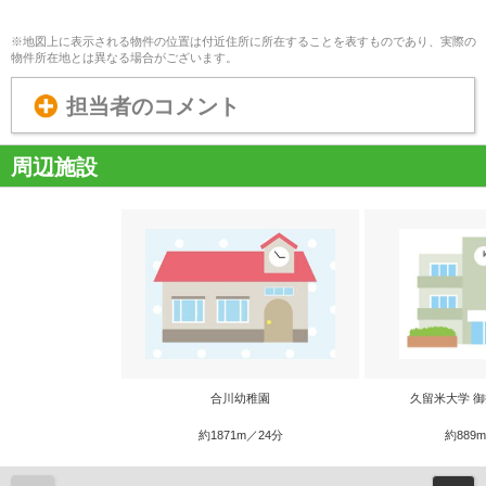
※地図上に表示される物件の位置は付近住所に所在することを表すものであり、実際の
物件所在地とは異なる場合がございます。
担当者のコメント
周辺施設
合川幼稚園
久留米大学 
約1871m／24分
約889