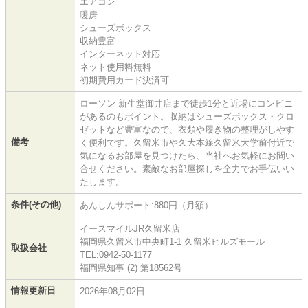
エアコン
暖房
シューズボックス
収納豊富
インターネット対応
ネット使用料無料
初期費用カード決済可
ローソン 新生堂御井店まで徒歩1分と近場にコンビニ
があるのもポイント。収納はシューズボックス・クロ
ゼットなど豊富なので、衣類や履き物の整理がしやす
備考
く便利です。久留米市や久大本線久留米大学前付近で
気になるお部屋を見つけたら、当社へお気軽にお問い
合せください。素敵なお部屋探しを全力でお手伝いい
たします。
条件(その他)
あんしんサポート:880円（月額）
イースマイルJR久留米店
福岡県久留米市中央町1-1 久留米ヒルズモール
取扱会社
TEL:0942-50-1177
福岡県知事 (2) 第18562号
情報更新日
2026年08月02日