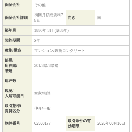
保証会社
その他
初回月額総賃料7
保証会社詳細
向き
南
5％
築年月
1990年 3月 (築36年)
契約期間
2年
種別/構造
マンション/鉄筋コンクリート
部屋/
所在階/
301/3階/3階建
階建
総戸数
-
現況/
空家/相談
入居可能日
取引態様/
仲介/一般
賃貸区分
取引条件の有
物件番号
62568177
2026年08月16日
効期限