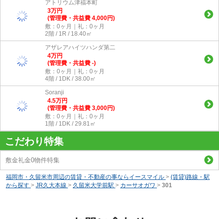
アトリウム津福本町
3
万
円
(管理費・共益費 4,000円)
敷：0ヶ月｜礼：0ヶ月
2階 / 1R / 18.40㎡
アザレアハイツハンダ第二
4
万
円
(管理費・共益費 -)
敷：0ヶ月｜礼：0ヶ月
4階 / 1DK / 38.00㎡
Soranji
4.5
万
円
(管理費・共益費 3,000円)
敷：0ヶ月｜礼：0ヶ月
1階 / 1DK / 29.81㎡
こだわり特集
敷金礼金0物件特集
福岡市・久留米市周辺の賃貸・不動産の事ならイースマイル
>
(賃貸)路線・駅
から探す
>
JR久大本線
>
久留米大学前駅
>
カーサオガワ
>
301