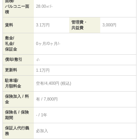
面積/
バルコニー面
28.00㎡/-
積
管理費・
賃料
3.1万円
3,000円
共益費
敷金/
礼金/
0ヶ月/0ヶ月/-
保証金
償却/敷引
-/-
更新料
1.1万円
駐車場/
空有/4,400円 (税込)
月額料金
保険加入 / 料
有 / 7,800円
金
保険名 / 保険
- / 1年
期間
保証人代行義
必加入
務