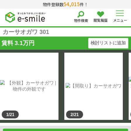
54,015
物件登録数
件！
閲覧履歴
メニュー
物件検索
カーサオガワ 301
賃料
3.1
万円
検討リストに追加
1/21
2/21