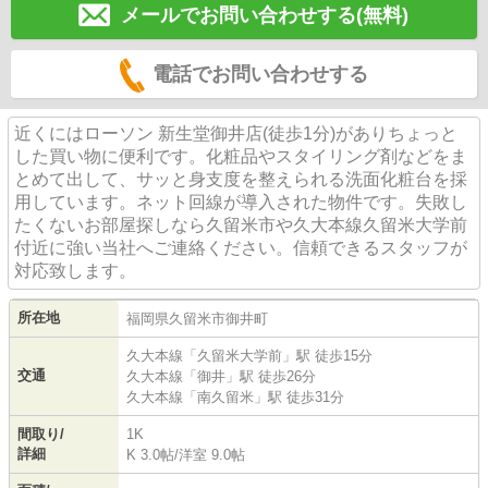
メールでお問い合わせする(無料)
電話でお問い合わせする
近くにはローソン 新生堂御井店(徒歩1分)がありちょっと
した買い物に便利です。化粧品やスタイリング剤などをま
とめて出して、サッと身支度を整えられる洗面化粧台を採
用しています。ネット回線が導入された物件です。失敗し
たくないお部屋探しなら久留米市や久大本線久留米大学前
付近に強い当社へご連絡ください。信頼できるスタッフが
対応致します。
所在地
福岡県
久留米市
御井町
久大本線
「
久留米大学前
」駅 徒歩15分
交通
久大本線
「
御井
」駅 徒歩26分
久大本線
「
南久留米
」駅 徒歩31分
間取り/
1K
詳細
K 3.0帖
/
洋室 9.0帖