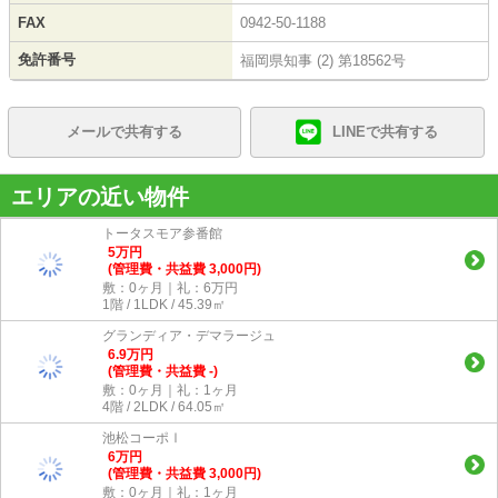
FAX
0942-50-1188
免許番号
福岡県知事 (2) 第18562号
メールで共有する
LINEで共有する
エリアの近い物件
トータスモア参番館
5
万
円
(管理費・共益費 3,000円)
敷：0ヶ月｜礼：6万円
1階 / 1LDK / 45.39㎡
グランディア・デマラージュ
6.9
万
円
(管理費・共益費 -)
敷：0ヶ月｜礼：1ヶ月
4階 / 2LDK / 64.05㎡
池松コーポⅠ
6
万
円
(管理費・共益費 3,000円)
敷：0ヶ月｜礼：1ヶ月