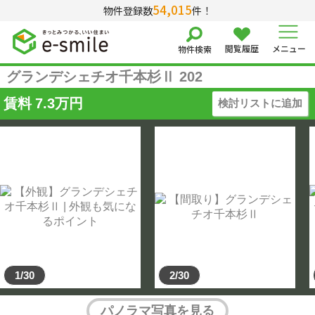
54,015
物件登録数
件！
閲覧履歴
メニュー
物件検索
グランデシェチオ千本杉Ⅱ 202
賃料
7.3
万円
検討リストに追加
1/30
2/30
パノラマ写真を見る