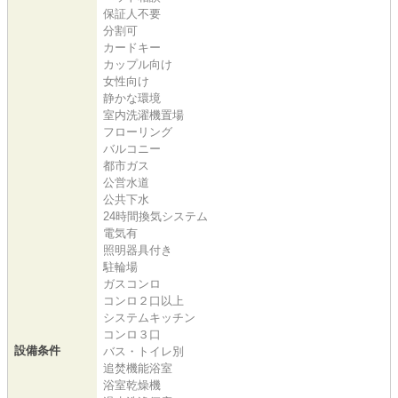
保証人不要
分割可
カードキー
カップル向け
女性向け
静かな環境
室内洗濯機置場
フローリング
バルコニー
都市ガス
公営水道
公共下水
24時間換気システム
電気有
照明器具付き
駐輪場
ガスコンロ
コンロ２口以上
システムキッチン
コンロ３口
設備条件
バス・トイレ別
追焚機能浴室
浴室乾燥機