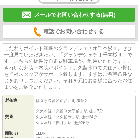
メールでお問い合わせする(無料)
電話でお問い合わせする
こだわりポイント満載のグランデシェチオ千本杉Ⅱ。ぜひ
一度見ていただきたい、「グランデシェチオ千本杉Ⅱ」で
す。こちらの物件は自走式駐車場がご利用いただけます。
きれいな外装・内装がポイント。久留米市での住まい探し
を当社スタッフがサポート致します。まずはご希望条件な
どをお申しつけください。それを元にお客様に合ったお住
まいをご紹介いたします。
所在地
福岡県
久留米市
合川町
20番２
久大本線
「
久留米大学前
」駅 徒歩7分
交通
久大本線
「
南久留米
」駅 徒歩24分
久大本線
「
御井
」駅 徒歩26分
間取り/
1LDK