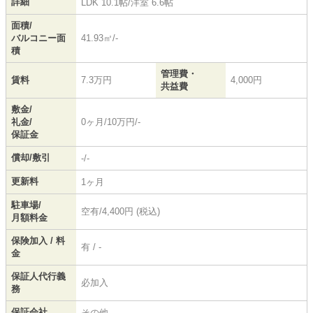
詳細
LDK 10.1帖
/
洋室 6.6帖
面積/
バルコニー面
41.93㎡/-
積
管理費・
賃料
7.3万円
4,000円
共益費
敷金/
礼金/
0ヶ月/10万円/-
保証金
償却/敷引
-/-
更新料
1ヶ月
駐車場/
空有/4,400円 (税込)
月額料金
保険加入 / 料
有 / -
金
保証人代行義
必加入
務
保証会社
その他