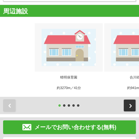
周辺施設
晴明保育園
合川
約3270m／41分
約941
前
メールでお問い合わせする(無料)