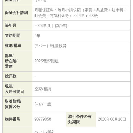
月額保証料：毎月の請求額（家賃＋共益費＋駐車料＋
保証会社詳細
町会費＋電気料金等）×3.4％＋800円
築年月
2024年 9月 (築1年)
契約期間
2年
種別/構造
アパート/軽量鉄骨
部屋/
所在階/
202/2階/2階建
階建
総戸数
-
現況/
空家/相談
入居可能日
取引態様/
仲介/一般
賃貸区分
取引条件の有
物件番号
90779058
2026年08月18日
効期限
ペット相談