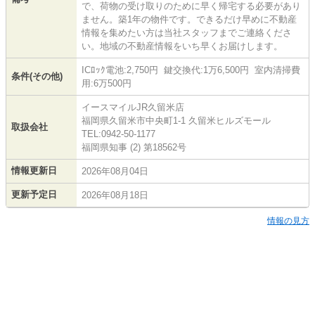
で、荷物の受け取りのために早く帰宅する必要があり
ません。築1年の物件です。できるだけ早めに不動産
情報を集めたい方は当社スタッフまでご連絡くださ
い。地域の不動産情報をいち早くお届けします。
ICﾛｯｸ電池:2,750円 鍵交換代:1万6,500円 室内清掃費
条件(その他)
用:6万500円
イースマイルJR久留米店
福岡県久留米市中央町1-1 久留米ヒルズモール
取扱会社
TEL:0942-50-1177
福岡県知事 (2) 第18562号
情報更新日
2026年08月04日
更新予定日
2026年08月18日
情報の見方