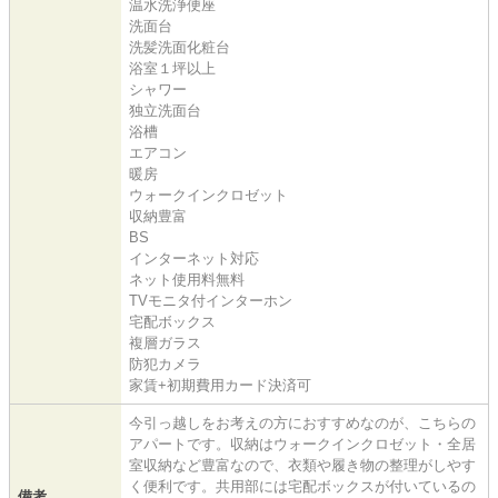
温水洗浄便座
洗面台
洗髪洗面化粧台
浴室１坪以上
シャワー
独立洗面台
浴槽
エアコン
暖房
ウォークインクロゼット
収納豊富
BS
インターネット対応
ネット使用料無料
TVモニタ付インターホン
宅配ボックス
複層ガラス
防犯カメラ
家賃+初期費用カード決済可
今引っ越しをお考えの方におすすめなのが、こちらの
アパートです。収納はウォークインクロゼット・全居
室収納など豊富なので、衣類や履き物の整理がしやす
く便利です。共用部には宅配ボックスが付いているの
備考