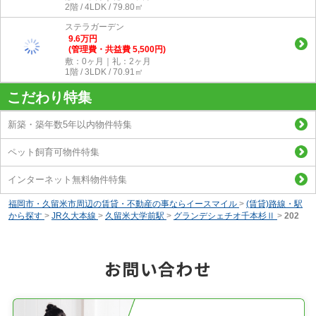
2階 / 4LDK / 79.80㎡
ステラガーデン
9.6
万
円
(管理費・共益費 5,500円)
敷：0ヶ月｜礼：2ヶ月
1階 / 3LDK / 70.91㎡
こだわり特集
新築・築年数5年以内物件特集
ペット飼育可物件特集
インターネット無料物件特集
福岡市・久留米市周辺の賃貸・不動産の事ならイースマイル
>
(賃貸)路線・駅
から探す
>
JR久大本線
>
久留米大学前駅
>
グランデシェチオ千本杉Ⅱ
>
202
お問い合わせ