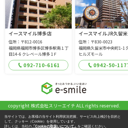
イースマイル博多店
イースマイルJR久留米
住所：〒812-0016
住所：〒830-0023
福岡県福岡市博多区博多駅南１丁
福岡県久留米市中央町1-1 
目14-6 クレベール博多 1Ｆ
ヒルズモール
092-710-6161
0942-50-117
copyright 株式会社スリーエイチ ALL rights reserved.
当サイトでは、お客様の当サイト利用状況把握、サービス向上検討を目的と
して、クッキー（Cookie）を使用しています。
詳しくは、当社の
「Cookieの取扱いについて」
をご確認ください。