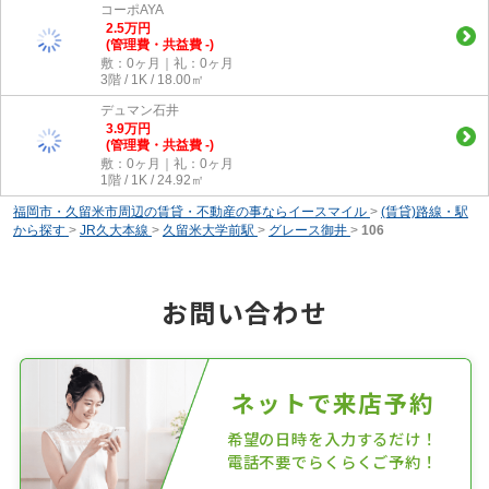
コーポAYA
2.5
万
円
(管理費・共益費 -)
敷：0ヶ月｜礼：0ヶ月
3階 / 1K / 18.00㎡
デュマン石井
3.9
万
円
(管理費・共益費 -)
敷：0ヶ月｜礼：0ヶ月
1階 / 1K / 24.92㎡
福岡市・久留米市周辺の賃貸・不動産の事ならイースマイル
>
(賃貸)路線・駅
から探す
>
JR久大本線
>
久留米大学前駅
>
グレース御井
>
106
お問い合わせ
ネットで来店予約
希望の日時を入力するだけ！
電話不要でらくらくご予約！