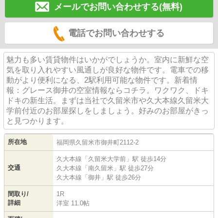
メールでお問い合わせする(無料)
電話でお問い合わせする
魅力も多い賃貸物件はいかがでしょうか。室内に新鮮な空
気を取り入れやすい風通しが良好な物件です。電車での移
動がより便利になる、2駅利用可能な物件です。新着情
報：グレース御井の空室情報ならコチラ。ワクワク、ドキ
ドキの新生活。まずは当社で久留米市や久大本線久留米大
学前付近のお部屋探しをしましょう。好みのお部屋がきっ
と見つかります。
所在地
福岡県
久留米市
御井町
2112-2
久大本線
「
久留米大学前
」駅 徒歩14分
交通
久大本線
「
南久留米
」駅 徒歩27分
久大本線
「
御井
」駅 徒歩26分
間取り/
1R
詳細
洋室 11.0帖