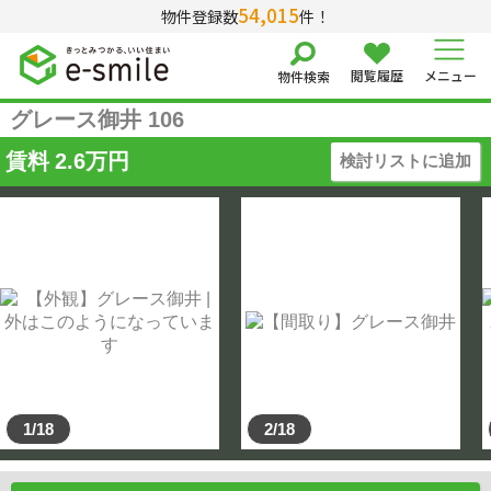
54,015
物件登録数
件！
閲覧履歴
メニュー
物件検索
グレース御井 106
賃料
2.6
万円
検討リストに追加
1/18
2/18