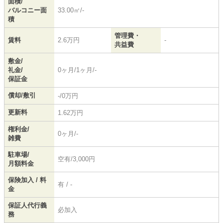
面積/
バルコニー面
33.00㎡/-
積
管理費・
賃料
2.6万円
-
共益費
敷金/
礼金/
0ヶ月/1ヶ月/-
保証金
償却/敷引
-/0万円
更新料
1.62万円
権利金/
0ヶ月/-
雑費
駐車場/
空有/3,000円
月額料金
保険加入 / 料
有 / -
金
保証人代行義
必加入
務