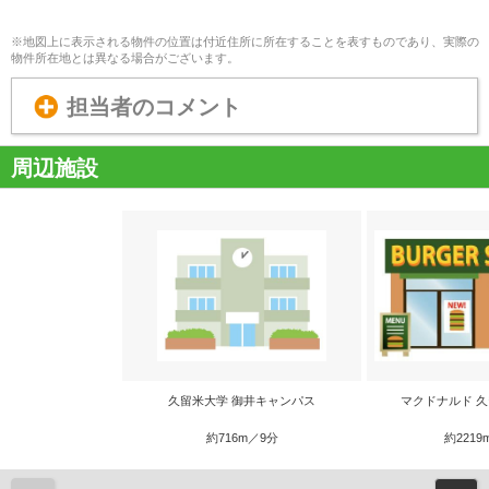
※地図上に表示される物件の位置は付近住所に所在することを表すものであり、実際の
物件所在地とは異なる場合がございます。
担当者のコメント
周辺施設
久留米大学 御井キャンパス
マクドナルド 
約716m／9分
約2219