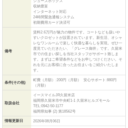
シューズボックス
収納豊富
インターネット対応
24時間緊急通報システム
初期費用カード決済可
賃料2.6万円が魅力の物件です。コートなども扱いや
すいクロゼットが設置されています。新生活、オシャ
レなワンルームで楽しく快適な暮らしを実現。ぜひ一
度見ていただきたい、「グレース御井」です。久留米
備考
市での住まい探しを当社スタッフがサポート致しま
す。まずはご希望条件などをお申しつけください。そ
れを元にお客様に合ったお住まいをご紹介いたしま
す。
町費（月額）:200円（月額） 安心サポート:880円
条件(その他)
（月額）
イースマイルJR久留米店
福岡県久留米市中央町1-1 久留米ヒルズモール
取扱会社
TEL:0942-50-1177
福岡県知事 (2) 第18562号
情報更新日
2026年08月06日