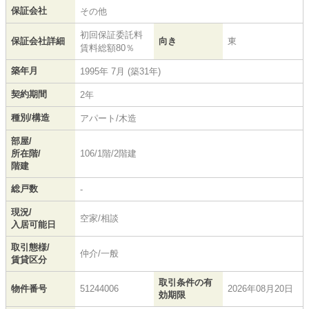
保証会社
その他
初回保証委託料
保証会社詳細
向き
東
賃料総額80％
築年月
1995年 7月 (築31年)
契約期間
2年
種別/構造
アパート/木造
部屋/
所在階/
106/1階/2階建
階建
総戸数
-
現況/
空家/相談
入居可能日
取引態様/
仲介/一般
賃貸区分
取引条件の有
物件番号
51244006
2026年08月20日
効期限