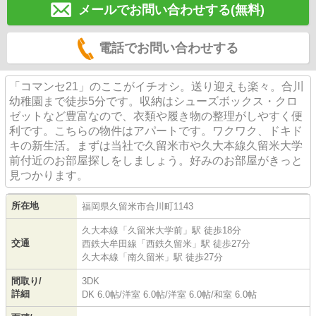
メールでお問い合わせする(無料)
電話でお問い合わせする
「コマンセ21」のここがイチオシ。送り迎えも楽々。合川
幼稚園まで徒歩5分です。収納はシューズボックス・クロ
ゼットなど豊富なので、衣類や履き物の整理がしやすく便
利です。こちらの物件はアパートです。ワクワク、ドキド
キの新生活。まずは当社で久留米市や久大本線久留米大学
前付近のお部屋探しをしましょう。好みのお部屋がきっと
見つかります。
所在地
福岡県
久留米市
合川町
1143
久大本線
「
久留米大学前
」駅 徒歩18分
交通
西鉄大牟田線
「
西鉄久留米
」駅 徒歩27分
久大本線
「
南久留米
」駅 徒歩27分
間取り/
3DK
詳細
DK 6.0帖
/
洋室 6.0帖
/
洋室 6.0帖
/
和室 6.0帖