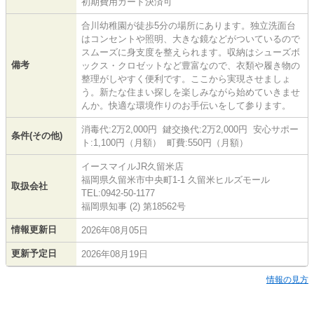
初期費用カード決済可
合川幼稚園が徒歩5分の場所にあります。独立洗面台
はコンセントや照明、大きな鏡などがついているので
スムーズに身支度を整えられます。収納はシューズボ
備考
ックス・クロゼットなど豊富なので、衣類や履き物の
整理がしやすく便利です。ここから実現させましょ
う。新たな住まい探しを楽しみながら始めていきませ
んか。快適な環境作りのお手伝いをして参ります。
消毒代:2万2,000円 鍵交換代:2万2,000円 安心サポー
条件(その他)
ト:1,100円（月額） 町費:550円（月額）
イースマイルJR久留米店
福岡県久留米市中央町1-1 久留米ヒルズモール
取扱会社
TEL:0942-50-1177
福岡県知事 (2) 第18562号
情報更新日
2026年08月05日
更新予定日
2026年08月19日
情報の見方