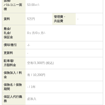
面積/
バルコニー面
53.00㎡/-
積
管理費・
賃料
5万円
-
共益費
敷金/
礼金/
0ヶ月/0ヶ月/-
保証金
償却/敷引
-/-
更新料
-
駐車場/
空有/3,300円 (税込)
月額料金
保険加入 / 料
有 / 10,200円
金
保険名 / 保険
- / 1年
期間
保証人代行義
必加入
務