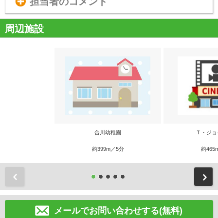
担当者のコメント
周辺施設
合川幼稚園
Ｔ・ジョ
約399m／5分
約465
前
メールでお問い合わせする(無料)