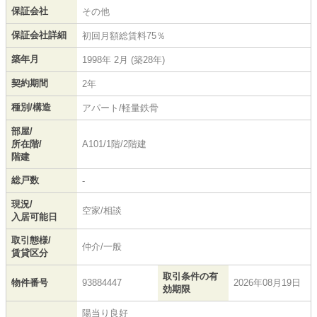
保証会社
その他
保証会社詳細
初回月額総賃料75％
築年月
1998年 2月 (築28年)
契約期間
2年
種別/構造
アパート/軽量鉄骨
部屋/
所在階/
A101/1階/2階建
階建
総戸数
-
現況/
空家/相談
入居可能日
取引態様/
仲介/一般
賃貸区分
取引条件の有
物件番号
93884447
2026年08月19日
効期限
陽当り良好