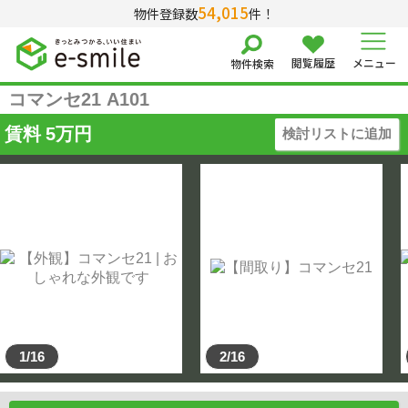
54,015
物件登録数
件！
閲覧履歴
メニュー
物件検索
コマンセ21 A101
賃料
5
万円
検討リストに追加
1/16
2/16