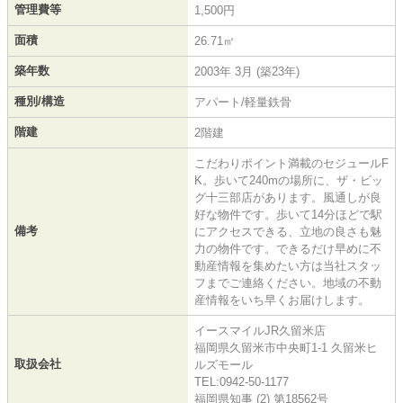
管理費等
1,500円
面積
26.71㎡
築年数
2003年 3月 (築23年)
種別/構造
アパート/軽量鉄骨
階建
2階建
こだわりポイント満載のセジュールF
K。歩いて240mの場所に、ザ・ビッ
グ十三部店があります。風通しが良
好な物件です。歩いて14分ほどで駅
備考
にアクセスできる、立地の良さも魅
力の物件です。できるだけ早めに不
動産情報を集めたい方は当社スタッ
フまでご連絡ください。地域の不動
産情報をいち早くお届けします。
イースマイルJR久留米店
福岡県久留米市中央町1-1 久留米ヒ
取扱会社
ルズモール
TEL:0942-50-1177
福岡県知事 (2) 第18562号