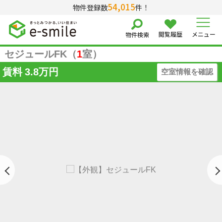
54,015
物件登録数
件！
閲覧履歴
メニュー
物件検索
セジュールFK（
1
室）
賃料
3.8万円
空室情報を確認