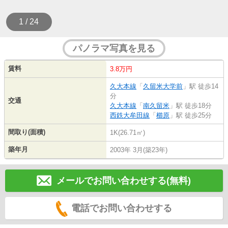
1 / 24
パノラマ写真を見る
賃料
3.8万円
久大本線
「
久留米大学前
」駅 徒歩14
分
交通
久大本線
「
南久留米
」駅 徒歩18分
西鉄大牟田線
「
櫛原
」駅 徒歩25分
間取り(面積)
1K(26.71㎡)
築年月
2003年 3月(築23年)
メールでお問い合わせする(無料)
電話でお問い合わせする