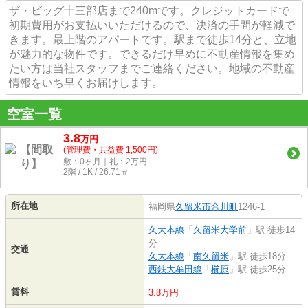
ザ・ビッグ十三部店まで240mです。クレジットカードで
初期費用がお支払いいただけるので、決済の手間が軽減で
きます。最上階のアパートです。駅まで徒歩14分と、立地
が魅力的な物件です。できるだけ早めに不動産情報を集め
たい方は当社スタッフまでご連絡ください。地域の不動産
情報をいち早くお届けします。
空室一覧
3.8
万
円
(管理費・共益費 1,500円)
敷：0ヶ月｜礼：2万円
2階 / 1K / 26.71㎡
所在地
福岡県
久留米市
合川町
1246-1
久大本線
「
久留米大学前
」駅 徒歩14
分
交通
久大本線
「
南久留米
」駅 徒歩18分
西鉄大牟田線
「
櫛原
」駅 徒歩25分
賃料
3.8万円