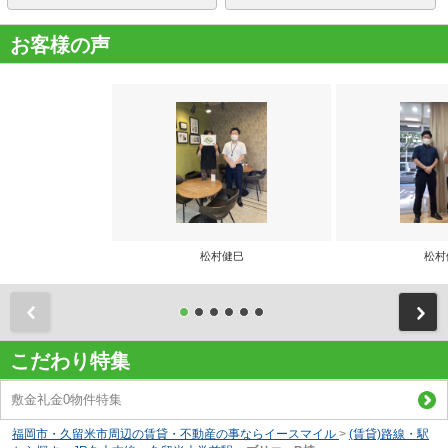
お客様の声
松村健巳
松村
前
こだわり特集
敷金礼金0物件特集
福岡市・久留米市周辺の賃貸・不動産の事ならイースマイル
>
(賃貸)路線・駅