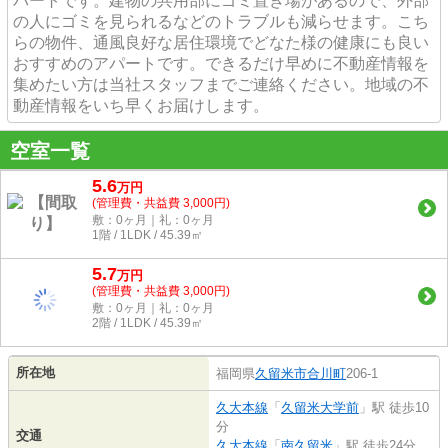
パートです。建物の共用部にゴミ置き場があるので、外部
の人にゴミを見られるなどのトラブルも減らせます。こち
らの物件、通風良好な居住環境でどなた様の健康にも良い
おすすめのアパートです。できるだけ早めに不動産情報を
集めたい方は当社スタッフまでご連絡ください。地域の不
動産情報をいち早くお届けします。
空室一覧
5.6
万
円
(管理費・共益費 3,000円)
敷：0ヶ月｜礼：0ヶ月
1階 / 1LDK / 45.39㎡
5.7
万
円
(管理費・共益費 3,000円)
敷：0ヶ月｜礼：0ヶ月
2階 / 1LDK / 45.39㎡
所在地
福岡県
久留米市
合川町
206-1
久大本線
「
久留米大学前
」駅 徒歩10
分
交通
久大本線
「
南久留米
」駅 徒歩24分