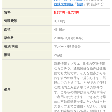
西鉄大牟田線
「
櫛原
」駅 徒歩31分
賃料
5.6万円～5.7万円
管理費等
3,000円
面積
45.39㎡
築年数
2010年 3月 (築16年)
種別/構造
アパート/軽量鉄骨
階建
2階建
新着情報：ブリエ B棟の空室情報
ならコチラ。通風良好な条件は健康
面でも大切です。そんな観点からも
おすすめの物件をご提供します。気
軽にごみを捨てることができて便利
な敷地内ごみ置き場つきの物件で
備考
す。こちらの物件は自走式駐車場が
ご利用いただけます。できるだけ早
めに不動産情報を集めたい方は当社
スタッフまでご連絡ください。地域
の不動産情報をいち早くお届けしま