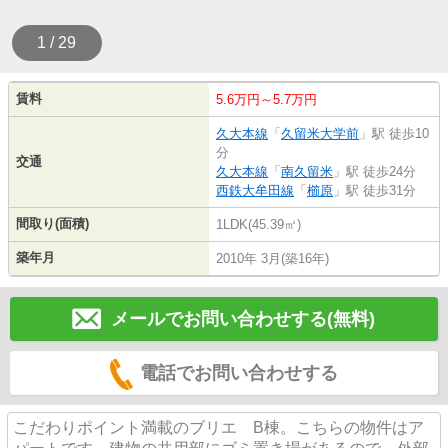
1 / 29
賃料
5.6万円～5.7万円
久大本線
「
久留米大学前
」駅 徒歩10
分
交通
久大本線
「
南久留米
」駅 徒歩24分
西鉄大牟田線
「
櫛原
」駅 徒歩31分
間取り(面積)
1LDK(45.39㎡)
築年月
2010年 3月(築16年)
メールでお問い合わせする(無料)
電話でお問い合わせする
こだわりポイント満載のブリエ B棟。こちらの物件はア