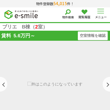
54,015
物件登録数
件！
閲覧履歴
メニュー
物件検索
ブリエ B棟（
2
室）
賃料
5.6
万円～
空室情報を確認