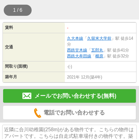
1 / 6
賃料
-
久大本線
「
久留米大学前
」駅 徒歩14
分
交通
西鉄甘木線
「
五郎丸
」駅 徒歩41分
西鉄大牟田線
「
櫛原
」駅 徒歩32分
間取り(面積)
-(-)
築年月
2021年 12月(築4年)
メールでお問い合わせする(無料)
電話でお問い合わせする
近隣に合川幼稚園(258m)がある物件です。こちらの物件は
アパートです。こちらは自走式駐車場付きの物件です。築