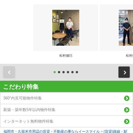
松村健巳
松村
前
こだわり特集
360°内見可能物件特集
新築・築年数5年以内物件特集
インターネット無料物件特集
福岡市・久留米市周辺の賃貸・不動産の事ならイースマイル
>
(賃貸)路線・駅