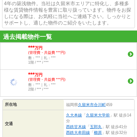
4年の築浅物件。当社は久留米市エリアに特化し、多種多
様な賃貸物件情報を豊富に取り扱っています。物件をお探
しになる際は、お気軽に当社へご連絡下さい。しっかりと
サポートし、適した物件のご紹介をいたします。
過去掲載物件一覧
***
万円
(管理費・共益費 ***円)
敷：***｜礼：***
1階 / *** / ***
***
万円
(管理費・共益費 ***円)
敷：***｜礼：***
2階 / *** / ***
所在地
福岡県
久留米市
合川町
459
久大本線
「
久留米大学前
」駅 徒歩14
分
交通
西鉄甘木線
「
五郎丸
」駅 徒歩41分
西鉄大牟田線
「
櫛原
」駅 徒歩32分