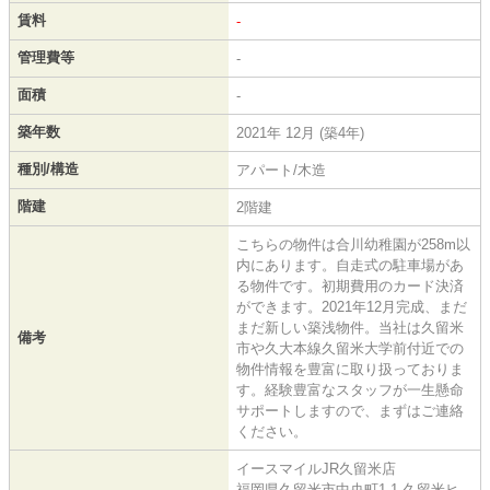
賃料
-
管理費等
-
面積
-
築年数
2021年 12月 (築4年)
種別/構造
アパート/木造
階建
2階建
こちらの物件は合川幼稚園が258m以
内にあります。自走式の駐車場があ
る物件です。初期費用のカード決済
ができます。2021年12月完成、まだ
まだ新しい築浅物件。当社は久留米
備考
市や久大本線久留米大学前付近での
物件情報を豊富に取り扱っておりま
す。経験豊富なスタッフが一生懸命
サポートしますので、まずはご連絡
ください。
イースマイルJR久留米店
福岡県久留米市中央町1-1 久留米ヒ