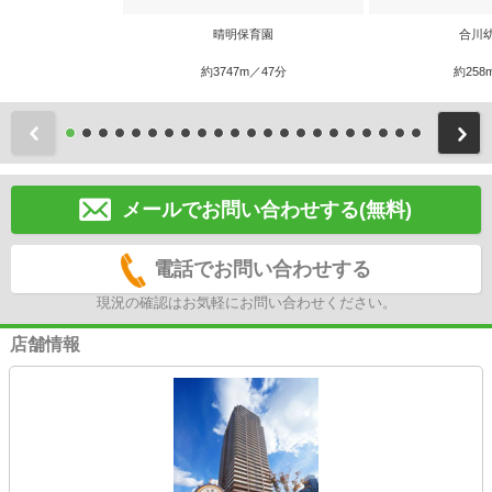
晴明保育園
合川
約3747m／47分
約258
前
メールでお問い合わせする(無料)
電話でお問い合わせする
現況の確認はお気軽にお問い合わせください。
店舗情報