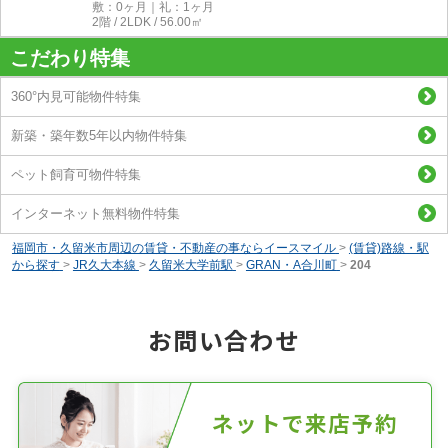
敷：0ヶ月｜礼：1ヶ月
2階 / 2LDK / 56.00㎡
こだわり特集
360°内見可能物件特集
新築・築年数5年以内物件特集
ペット飼育可物件特集
インターネット無料物件特集
福岡市・久留米市周辺の賃貸・不動産の事ならイースマイル
>
(賃貸)路線・駅
から探す
>
JR久大本線
>
久留米大学前駅
>
GRAN・A合川町
>
204
お問い合わせ
ネットで来店予約