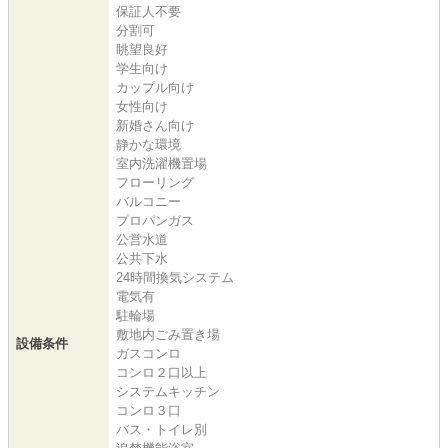
保証人不要
分割可
眺望良好
学生向け
カップル向け
女性向け
新婚さん向け
静かな環境
室内洗濯機置場
フローリング
バルコニー
プロパンガス
公営水道
公共下水
24時間換気システム
電気有
駐輪場
敷地内ごみ置き場
設備条件
ガスコンロ
コンロ２口以上
システムキッチン
コンロ３口
バス・トイレ別