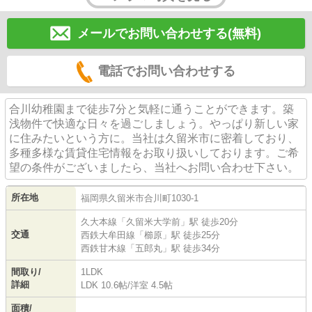
メールでお問い合わせする(無料)
電話でお問い合わせする
合川幼稚園まで徒歩7分と気軽に通うことができます。築
浅物件で快適な日々を過ごしましょう。やっぱり新しい家
に住みたいという方に。当社は久留米市に密着しており、
多種多様な賃貸住宅情報をお取り扱いしております。ご希
望の条件がございましたら、当社へお問い合わせ下さい。
所在地
福岡県
久留米市
合川町
1030-1
久大本線
「
久留米大学前
」駅 徒歩20分
交通
西鉄大牟田線
「
櫛原
」駅 徒歩25分
西鉄甘木線
「
五郎丸
」駅 徒歩34分
間取り/
1LDK
詳細
LDK 10.6帖
/
洋室 4.5帖
面積/