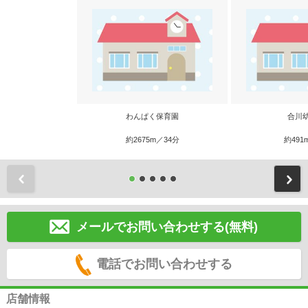
わんぱく保育園
合川
約2675m／34分
約491
前
メールでお問い合わせする(無料)
電話でお問い合わせする
店舗情報