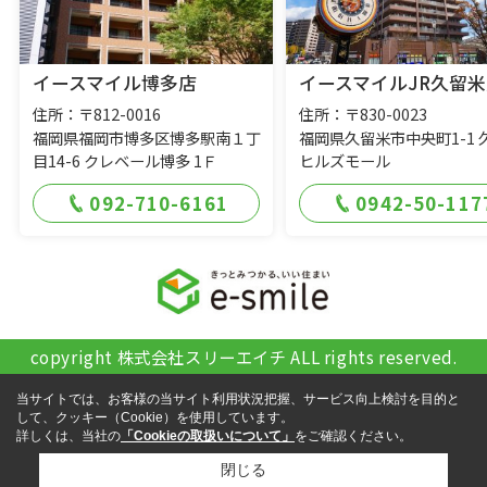
イースマイル博多店
イースマイルJR久留米
住所：〒812-0016
住所：〒830-0023
福岡県福岡市博多区博多駅南１丁
福岡県久留米市中央町1-1 
目14-6 クレベール博多 1Ｆ
ヒルズモール
092-710-6161
0942-50-117
copyright 株式会社スリーエイチ ALL rights reserved.
当サイトでは、お客様の当サイト利用状況把握、サービス向上検討を目的と
して、クッキー（Cookie）を使用しています。
詳しくは、当社の
「Cookieの取扱いについて」
をご確認ください。
閉じる