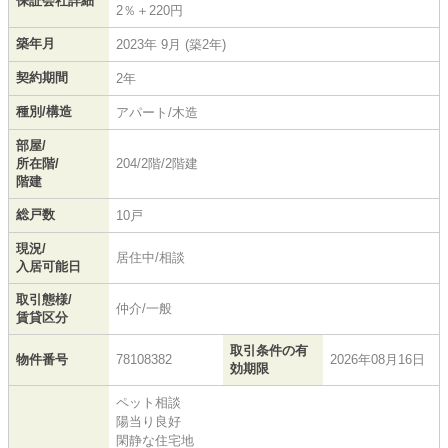
保証会社詳細
2％＋220円
築年月
2023年 9月 (築2年)
契約期間
2年
種別/構造
アパート/木造
部屋/
所在階/
204/2階/2階建
階建
総戸数
10戸
現況/
居住中/相談
入居可能日
取引態様/
仲介/一般
賃貸区分
取引条件の有
物件番号
78108382
2026年08月16日
効期限
ペット相談
陽当り良好
閑静な住宅地