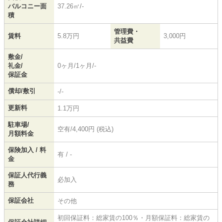
バルコニー面
37.26㎡/-
積
管理費・
賃料
5.8万円
3,000円
共益費
敷金/
礼金/
0ヶ月/1ヶ月/-
保証金
償却/敷引
-/-
更新料
1.1万円
駐車場/
空有/4,400円 (税込)
月額料金
保険加入 / 料
有 / -
金
保証人代行義
必加入
務
保証会社
その他
初回保証料：総家賃の100％・月額保証料：総家賃の