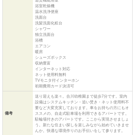
追焚機能浴室
浴室乾燥機
温水洗浄便座
洗面台
洗髪洗面化粧台
シャワー
独立洗面台
浴槽
エアコン
暖房
シューズボックス
収納豊富
インターネット対応
ネット使用料無料
TVモニタ付インターホン
初期費用カード決済可
送り迎えも楽々。合川幼稚園まで徒歩7分です。室内
設備はシステムキッチン・追い焚き・ネット使用料不
要など大変充実しております。車をお持ちの方にもオ
備考
ススメの、自走式駐車場を利用できるアパートです。
駐輪場付きのアパートです。ここから実現させましょ
う。新たな住まい探しを楽しみながら始めていきませ
んか。快適な環境作りのお手伝いをして参ります。