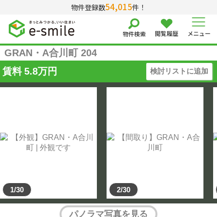
54,015
物件登録数
件！
閲覧履歴
メニュー
物件検索
GRAN・A合川町 204
賃料
5.8
万円
検討リストに追加
1/30
2/30
パノラマ写真を見る