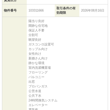
賃貸区分
取引条件の有
物件番号
103311666
2026年08月16日
効期限
陽当り良好
閑静な住宅地
保証人不要
分割可
眺望良好
ガスコンロ設置可
カップル向け
女性向け
新婚さん向け
静かな環境
室内洗濯機置場
フローリング
バルコニー
出窓
プロパンガス
公営水道
公共下水
24時間換気システム
エレベーター
電気有