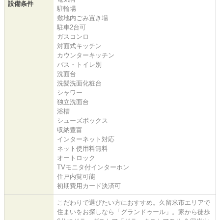
設備条件
駐輪場
敷地内ごみ置き場
駐車2台可
ガスコンロ
対面式キッチン
カウンターキッチン
バス・トイレ別
洗面台
洗髪洗面化粧台
シャワー
独立洗面台
浴槽
シューズボックス
収納豊富
インターネット対応
ネット使用料無料
オートロック
TVモニタ付インターホン
住戸内覧可能
初期費用カード決済可
こだわりで選びたい方におすすめ。久留米市エリアで
住まいをお探しなら「グランドゥール」。家から徒歩