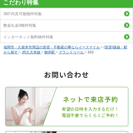
こだわり特集
360°内見可能物件特集
敷金礼金0物件特集
インターネット無料物件特集
福岡市・久留米市周辺の賃貸・不動産の事ならイースマイル
>
(賃貸)路線・駅
から探す
>
JR久大本線
>
御井駅
>
グランドゥール
>
202
お問い合わせ
ネットで来店予約
希望の日時を入力するだけ！
電話不要でらくらくご予約！