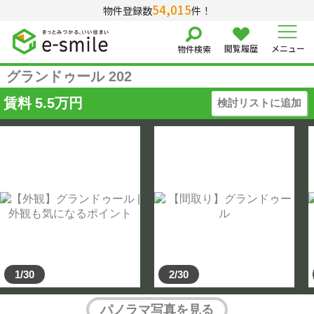
54,015
物件登録数
件！
閲覧履歴
メニュー
物件検索
グランドゥール 202
賃料
5.5
万円
検討リストに追加
1/30
2/30
パノラマ写真を見る