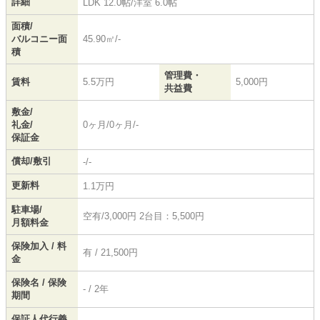
詳細
LDK 12.0帖
/
洋室 6.0帖
面積/
バルコニー面
45.90㎡/-
積
管理費・
賃料
5.5万円
5,000円
共益費
敷金/
礼金/
0ヶ月/0ヶ月/-
保証金
償却/敷引
-/-
更新料
1.1万円
駐車場/
空有/3,000円 2台目：5,500円
月額料金
保険加入 / 料
有 / 21,500円
金
保険名 / 保険
- / 2年
期間
保証人代行義