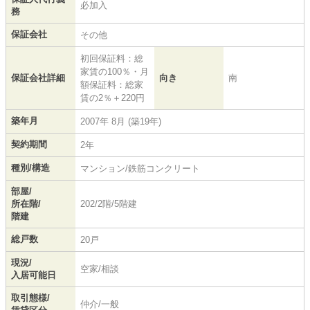
必加入
務
保証会社
その他
初回保証料：総
家賃の100％・月
保証会社詳細
向き
南
額保証料：総家
賃の2％＋220円
築年月
2007年 8月 (築19年)
契約期間
2年
種別/構造
マンション/鉄筋コンクリート
部屋/
所在階/
202/2階/5階建
階建
総戸数
20戸
現況/
空家/相談
入居可能日
取引態様/
仲介/一般