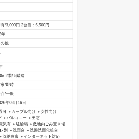
-
有/3,000円 2台目：5,500円
/2年
その他
南
年
05/ 2階/ 5階建
空家/即時
仲介/一般
026年08月16日
置可
カップル向け
女性向け
グ
バルコニー
出窓
電気有
駐輪場
敷地内ごみ置き場
レ別
洗面台
洗髪洗面化粧台
収納豊富
インターネット対応