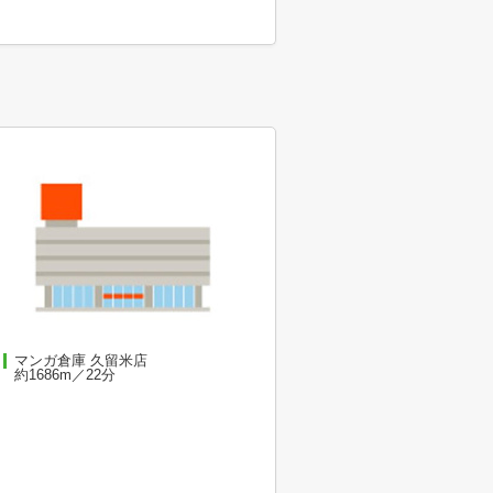
マンガ倉庫 久留米店
約1686m／22分