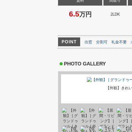
賃料
間取り
6.5
万円
2LDK
POINT
出窓
分割可
礼金不要
PHOTO GALLERY
【外観】きれ