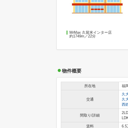
MrMax 久留米インター店
約1749m／22分
物件概要
所在地
福
久
交通
久
西
2L
間取り/詳細
LD
賃料
6.