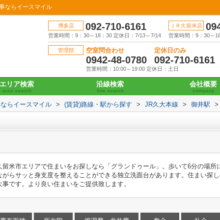
の事ならイースマイル
092-710-6161
09
博多店
ＪＲ久留米店
営業時間：9：30～18：30 定休日：7/13～7/14
営業時間：9：30～18：
空室問合わせ
定休日のみ
管理部
0942-48-0780
092-710-6161
営業時間：10:00～19:00 定休日：土日
エリア検索
沿線検索
会社概要
area search
line search
company
事ならイースマイル
>
(賃貸)路線・駅から探す
>
JR久大本線
>
御井駅
>
久留米市エリアで住まいをお探しなら「グランドゥール」。歩いて6分の場所
ながらサッと身支度を整えることができる独立洗面台があります。住まい探し
大事です。より良い住まいをご提供致します。