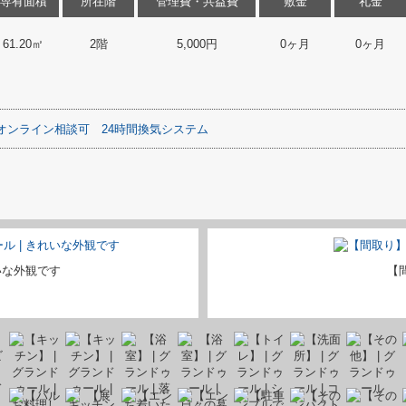
専有面積
所在階
管理費・共益費
敷金
礼金
61.20㎡
2階
5,000円
0ヶ月
0ヶ月
オンライン相談可
24時間換気システム
いな外観です
【