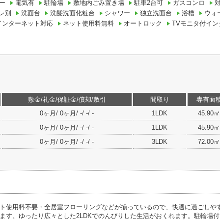
ー
電気有
駐輪場
敷地内ごみ置き場
駐車2台可
ガスコンロ
レ別
洗面台
洗髪洗面化粧台
シャワー
独立洗面台
浴槽
ウォ
インターネット対応
ネット使用料無料
オートロック
TVモニタ付イン
敷金/礼金/保証金/償却/敷引
間取り
専有面
0ヶ月/ 0ヶ月/ -/ -/ -
1LDK
45.90㎡
0ヶ月/ 0ヶ月/ -/ -/ -
1LDK
45.90㎡
0ヶ月/ 0ヶ月/ -/ -/ -
3LDK
72.00㎡
ト使用料不要・全居室フローリングなどが揃っているので、快適に過ごしや
ます。ゆったり広々とした2LDKでのんびりした生活がおくれます。駐輪場