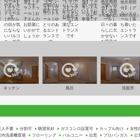
※写真や図と実際の現状と
キッチン
風呂
洗面所
証人不要
分割可
眺望良好
ガスコンロ設置可
カップル向け
女性
室内洗濯機置場
フローリング
バルコニー
出窓
プロパンガス
公