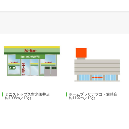
ミニストップ久留米御井店
ホームプラザナフコ・旗崎店
約1008m／13分
約1192m／15分