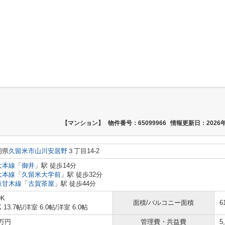
【マンション】
物件番号：65099966
情報更新日：2026年
岡県
久留米市
山川安居野
３丁目14-2
大本線
「
御井
」駅 徒歩14分
大本線
「
久留米大学前
」駅 徒歩32分
鉄甘木線
「
古賀茶屋
」駅 徒歩44分
DK
面積/バルコニー面積
6
K 13.7帖
/
洋室 6.0帖
/
洋室 6.0帖
5万円
管理費・共益費
5