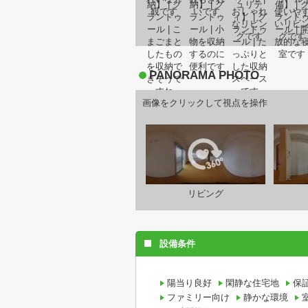
PANORAMA PHOTO
画像をクリックして視点を操作
リビング
設備条件
陽当り良好
閑静な住宅地
保
ファミリー向け
静かな環境