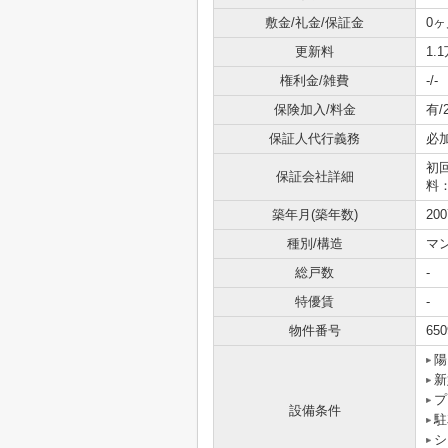
敷金/礼金/保証金
0ヶ
更新料
1.
権利金/雑費
-/-
保険加入/料金
有/
保証人代行義務
必
初
保証会社詳細
料
築年月(築年数)
20
種別/構造
マ
総戸数
-
特優賃
-
物件番号
650
陽
新
プ
設備条件
駐
シ