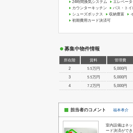
24時間換気システム
エレベータ
カウンターキッチン
バス・トイ
シューズボックス
収納豊富
初期費用カード決済可
募集中物件情報
所在階
賃料
管理費
2
万円
5,000円
5.5
3
万円
5,000円
5.5
4
万円
5,000円
7.2
担当者のコメント
福本孝介
室内設備はネッ
ード決済ができ