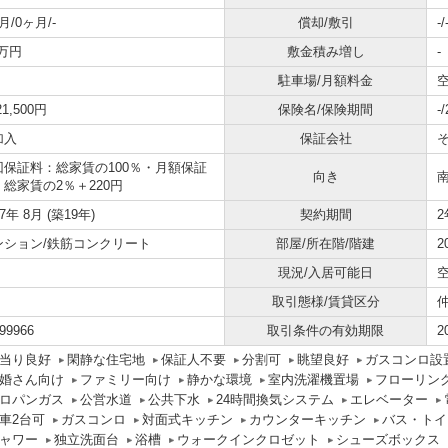
月/0ヶ月/-
償却/敷引
-/
1万円
敷金積み増し
-
駐車場/月額料金
空
21,500円
保険名/保険期間
-
加入
保証会社
回保証料：総家賃の100％・月額保証
向き
：総家賃の2％＋220円
07年 8月 (築19年)
契約期間
2
ンション/鉄筋コンクリート
部屋/所在階/階建
2
現況/入居可能日
取引態様/賃貸区分
99966
取引条件の有効期限
2
当り良好
閑静な住宅地
保証人不要
分割可
眺望良好
ガスコンロ設
婚さん向け
ファミリー向け
静かな環境
室内洗濯機置場
フローリン
ロパンガス
公営水道
公共下水
24時間換気システム
エレベーター
車2台可
ガスコンロ
対面式キッチン
カウンターキッチン
バス・トイ
ャワー
独立洗面台
浴槽
ウォークインクロゼット
シューズボックス