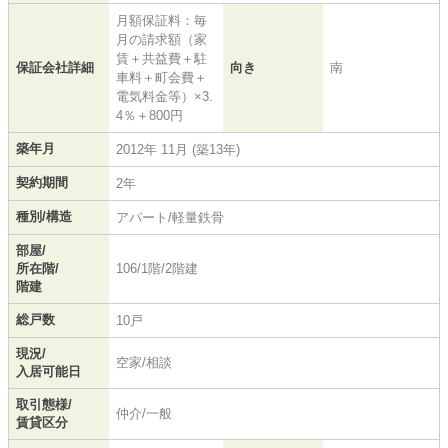
月額保証料：毎
月の請求額（家
賃＋共益費＋駐
保証会社詳細
向き
南
車料＋町会費＋
電気料金等）×3.
4％＋800円
築年月
2012年 11月 (築13年)
契約期間
2年
種別/構造
アパート/軽量鉄骨
部屋/
所在階/
106/1階/2階建
階建
総戸数
10戸
現況/
空家/相談
入居可能日
取引態様/
仲介/一般
賃貸区分