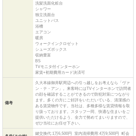
洗髪洗面化粧台
シャワー
独立洗面台
ユニットバス
浴槽
エアコン
暖房
ウォークインクロゼット
シューズボックス
収納豊富
BS
TVモニタ付インターホン
家賃+初期費用カード決済可
久大本線御井駅周辺への引っ越しをお考えなら「ヴァ
ン・テ・アン」。来客時にはTVインターホンで訪問者
の顔を確認することができるので防犯対策につながり
ます。多くの方にご好評をいただいている、清潔感の
備考
ある賃貸物件です。当社は、多種多様な賃貸情報を取
り扱っております。スタッフ一同、快適な住まいをご
提供いただけるよう、全力で努めてまいりますので、
ぜひ当社にお任せ下さい。
鍵交換代:1万6,500円 室内清掃費用:4万9,500円 町会