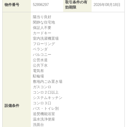
取引条件の有
物件番号
52896297
2026年08月18日
効期限
陽当り良好
閑静な住宅地
保証人不要
カードキー
室内洗濯機置場
フローリング
ベランダ
バルコニー
公営水道
公共下水
電気有
駐輪場
敷地内ごみ置き場
ガスコンロ
コンロ２口以上
システムキッチン
コンロ３口
設備条件
バス・トイレ別
追焚機能浴室
温水洗浄便座
洗面台