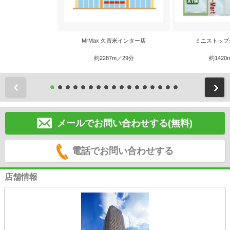
MrMax 久留米インター店
ミニストップ
約2287m／29分
約1420
前
メールでお問い合わせする(無料)
電話でお問い合わせする
店舗情報