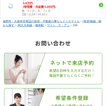
5.8
万
円
(管理費・共益費 5,000円)
敷：0ヶ月｜礼：1ヶ月
2階 / 1LDK / 44.82㎡
福岡市・久留米市周辺の賃貸・不動産の事ならイースマイル
>
(賃貸)路線・駅
から探す
>
JR久大本線
>
御井駅
>
ヴァン・テ・アン
>
106
お問い合わせ
ネットで来店予約
希望の日時を入力するだけ！
電話不要でらくらくご予約！
希望条件登録
お客様のご希望に合わせた