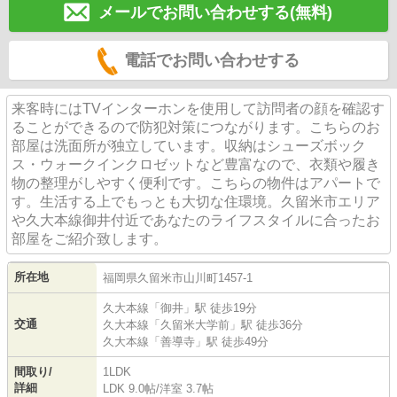
メールでお問い合わせする(無料)
電話でお問い合わせする
来客時にはTVインターホンを使用して訪問者の顔を確認す
ることができるので防犯対策につながります。こちらのお
部屋は洗面所が独立しています。収納はシューズボック
ス・ウォークインクロゼットなど豊富なので、衣類や履き
物の整理がしやすく便利です。こちらの物件はアパートで
す。生活する上でもっとも大切な住環境。久留米市エリア
や久大本線御井付近であなたのライフスタイルに合ったお
部屋をご紹介致します。
所在地
福岡県
久留米市
山川町
1457-1
久大本線
「
御井
」駅 徒歩19分
交通
久大本線
「
久留米大学前
」駅 徒歩36分
久大本線
「
善導寺
」駅 徒歩49分
間取り/
1LDK
詳細
LDK 9.0帖
/
洋室 3.7帖