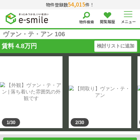
54,015
物件登録数
件！
閲覧履歴
メニュー
物件検索
ヴァン・テ・アン 106
賃料
4.8
万円
検討リストに追加
1/30
2/30