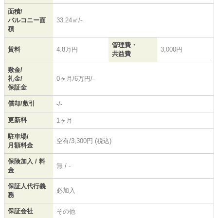
面積/
バルコニー面
33.24㎡/-
積
管理費・
賃料
4.8万円
3,000円
共益費
敷金/
礼金/
0ヶ月/6万円/-
保証金
償却/敷引
-/-
更新料
1ヶ月
駐車場/
空有/3,300円 (税込)
月額料金
保険加入 / 料
無 / -
金
保証人代行義
必加入
務
保証会社
その他