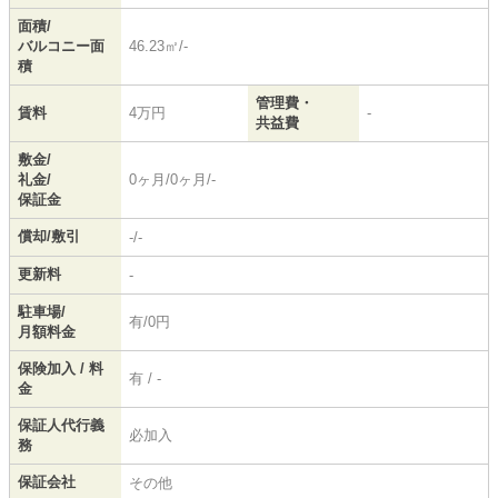
面積/
バルコニー面
46.23㎡/-
積
管理費・
賃料
4万円
-
共益費
敷金/
礼金/
0ヶ月/0ヶ月/-
保証金
償却/敷引
-/-
更新料
-
駐車場/
有/0円
月額料金
保険加入 / 料
有 / -
金
保証人代行義
必加入
務
保証会社
その他