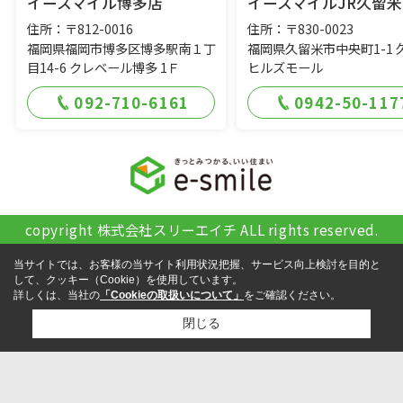
イースマイル博多店
イースマイルJR久留米
住所：〒812-0016
住所：〒830-0023
福岡県福岡市博多区博多駅南１丁
福岡県久留米市中央町1-1 
目14-6 クレベール博多 1Ｆ
ヒルズモール
092-710-6161
0942-50-117
copyright 株式会社スリーエイチ ALL rights reserved.
当サイトでは、お客様の当サイト利用状況把握、サービス向上検討を目的と
して、クッキー（Cookie）を使用しています。
詳しくは、当社の
「Cookieの取扱いについて」
をご確認ください。
閉じる