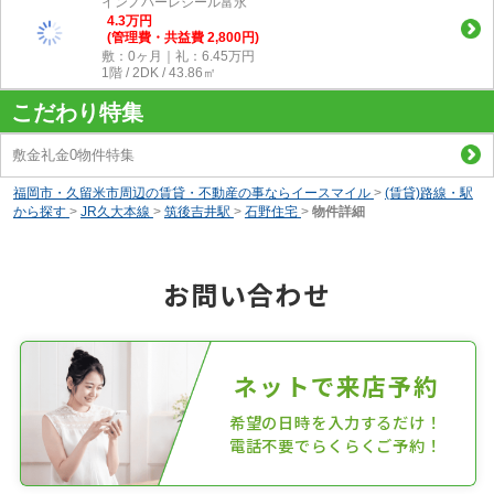
インノバーレジール富永
4.3
万
円
(管理費・共益費 2,800円)
敷：0ヶ月｜礼：6.45万円
1階 / 2DK / 43.86㎡
こだわり特集
敷金礼金0物件特集
福岡市・久留米市周辺の賃貸・不動産の事ならイースマイル
>
(賃貸)路線・駅
から探す
>
JR久大本線
>
筑後吉井駅
>
石野住宅
>
物件詳細
お問い合わせ
ネットで来店予約
希望の日時を入力するだけ！
電話不要でらくらくご予約！