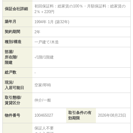
初回保証料：総家賃の100％・月額保証料：総家賃の
保証会社詳細
2％＋220円
築年月
1994年 1月 (築32年)
契約期間
2年
種別/構造
一戸建て/木造
部屋/
所在階/
-/1階/1階建
階建
総戸数
-
現況/
空家/即時
入居可能日
取引態様/
仲介/一般
賃貸区分
取引条件の有
物件番号
100465027
2026年08月23日
効期限
保証人不要