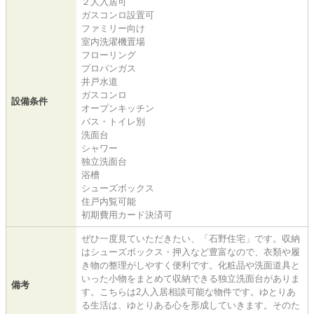
２人入居可
ガスコンロ設置可
ファミリー向け
室内洗濯機置場
フローリング
プロパンガス
井戸水道
ガスコンロ
設備条件
オープンキッチン
バス・トイレ別
洗面台
シャワー
独立洗面台
浴槽
シューズボックス
住戸内覧可能
初期費用カード決済可
ぜひ一度見ていただきたい、「石野住宅」です。収納
はシューズボックス・押入など豊富なので、衣類や履
き物の整理がしやすく便利です。化粧品や洗面道具と
いった小物をまとめて収納できる独立洗面台がありま
備考
す。こちらは2人入居相談可能な物件です。ゆとりあ
る生活は、ゆとりある心を形成していきます。そのた