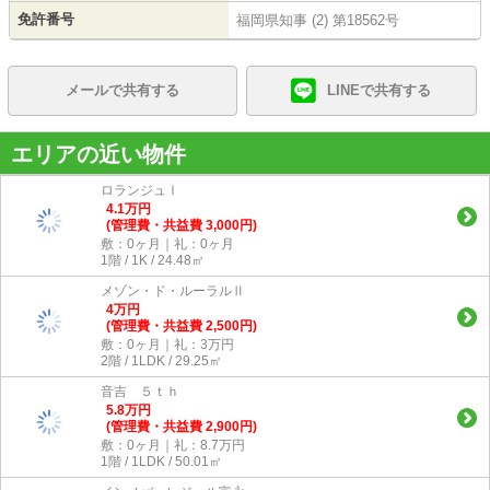
免許番号
福岡県知事 (2) 第18562号
メールで共有する
LINEで共有する
エリアの近い物件
ロランジュⅠ
4.1
万
円
(管理費・共益費 3,000円)
敷：0ヶ月｜礼：0ヶ月
1階 / 1K / 24.48㎡
メゾン・ド・ルーラルⅡ
4
万
円
(管理費・共益費 2,500円)
敷：0ヶ月｜礼：3万円
2階 / 1LDK / 29.25㎡
音吉 ５ｔｈ
5.8
万
円
(管理費・共益費 2,900円)
敷：0ヶ月｜礼：8.7万円
1階 / 1LDK / 50.01㎡