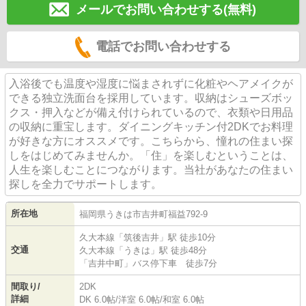
メールでお問い合わせする(無料)
電話でお問い合わせする
入浴後でも温度や湿度に悩まされずに化粧やヘアメイクが
できる独立洗面台を採用しています。収納はシューズボッ
クス・押入などが備え付けられているので、衣類や日用品
の収納に重宝します。ダイニングキッチン付2DKでお料理
が好きな方にオススメです。こちらから、憧れの住まい探
しをはじめてみませんか。「住」を楽しむということは、
人生を楽しむことにつながります。当社があなたの住まい
探しを全力でサポートします。
所在地
福岡県
うきは市
吉井町福益
792-9
久大本線
「
筑後吉井
」駅 徒歩10分
交通
久大本線
「
うきは
」駅 徒歩48分
「吉井中町」バス停下車 徒歩7分
間取り/
2DK
詳細
DK 6.0帖
/
洋室 6.0帖
/
和室 6.0帖