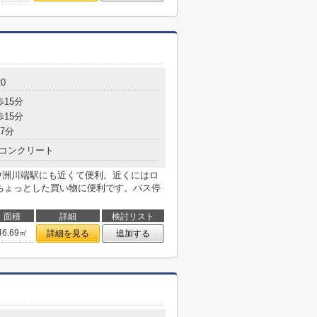
20
歩15分
歩15分
7分
コンクリート
線中洲川端駅にも近くて便利。近くにはロ
りちょっとした買い物に便利です。バス停
面積
詳細
検討リスト
46.69㎡
詳細を見る
追加する