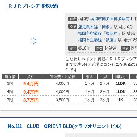
ＲＪＲプレシア博多駅前
福岡県
福岡市博多区
博多駅南
１丁
住所
交通
鹿児島本線
「
博多
」駅 徒歩6分
福岡市空港線
「
東比恵
」駅 徒歩1
福岡市空港線
「
祇園
」駅 徒歩18
築10年
14階建
鉄
築年
階数
構造
こだわりポイント満載のＲＪＲプレシア
まで徒歩3分と近場にコンビニがあるの
件です...
所在階
賃料
管理費・共益費
敷金
礼金
間取り
9.4
万円
3階
4,000円
1ヶ月
2ヶ月
1LDK
3
9.4
万円
4階
4,000円
1ヶ月
2ヶ月
1LDK
3
8.7
万円
7階
3,500円
1ヶ月
2ヶ月
1K
2
No.111 CLUB ORIENT BLD(クラブオリエントビル）