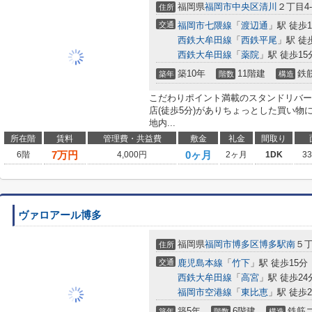
福岡県
福岡市中央区
清川
２丁目4-
住所
交通
福岡市七隈線
「
渡辺通
」駅 徒歩1
西鉄大牟田線
「
西鉄平尾
」駅 徒
西鉄大牟田線
「
薬院
」駅 徒歩15
築10年
11階建
鉄
築年
階数
構造
こだわりポイント満載のスタンドリバー
店(徒歩5分)がありちょっとした買い
地内...
所在階
賃料
管理費・共益費
敷金
礼金
間取り
7
万円
0ヶ月
6階
4,000円
2ヶ月
1DK
3
ヴァロアール博多
福岡県
福岡市博多区
博多駅南
５丁
住所
交通
鹿児島本線
「
竹下
」駅 徒歩15分
西鉄大牟田線
「
高宮
」駅 徒歩24
福岡市空港線
「
東比恵
」駅 徒歩2
築5年
6階建
鉄筋
築年
階数
構造