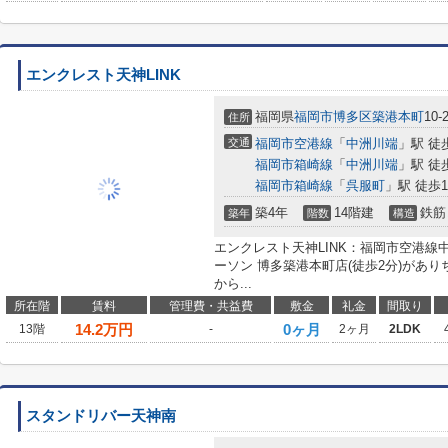
エンクレスト天神LINK
福岡県
福岡市博多区
築港本町
10-
住所
交通
福岡市空港線
「
中洲川端
」駅 徒
福岡市箱崎線
「
中洲川端
」駅 徒
福岡市箱崎線
「
呉服町
」駅 徒歩1
築4年
14階建
鉄筋
築年
階数
構造
エンクレスト天神LINK：福岡市空港
ーソン 博多築港本町店(徒歩2分)があ
から...
所在階
賃料
管理費・共益費
敷金
礼金
間取り
14.2
万円
0ヶ月
13階
-
2ヶ月
2LDK
スタンドリバー天神南