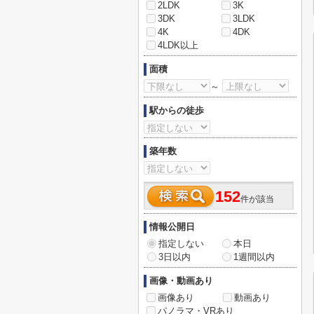
2LDK
3K
3DK
3LDK
4K
4DK
4LDK以上
面積
～
駅からの徒歩
築年数
152
件が該当
情報公開日
指定しない
本日
3日以内
1週間以内
画像・動画あり
画像あり
動画あり
パノラマ・VRあり