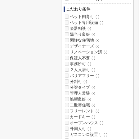
こだわり条件
ペット飼育可
(-)
ペット専用設備
(-)
楽器相談
(-)
陽当り良好
(-)
閑静な住宅地
(-)
デザイナーズ
(-)
リノベーション済
(-)
保証人不要
(-)
事務所可
(-)
２人入居可
(-)
バリアフリー
(-)
分割可
(-)
分譲タイプ
(-)
管理人常駐
(-)
眺望良好
(-)
二世帯住宅
(-)
フリーレント
(-)
カードキー
(-)
オープンハウス
(-)
外国人可
(-)
ガスコンロ設置可
(-)