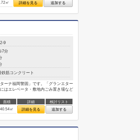
5.72㎡
詳細を見る
追加する
2-9
歩7分
分
分
骨鉄筋コンクリート
ターナ福岡警固」です。「グランエター
にはエレベータ・敷地内ごみ置き場など
面積
詳細
検討リスト
40.54㎡
詳細を見る
追加する