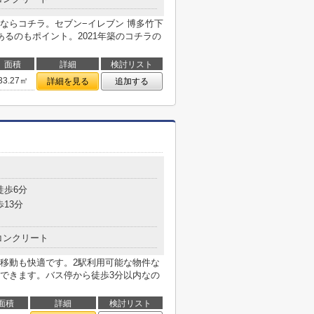
ならコチラ。セブン−イレブン 博多竹下
るのもポイント。2021年築のコチラの
面積
詳細
検討リスト
33.27㎡
詳細を見る
追加する
徒歩6分
歩13分
コンクリート
移動も快適です。2駅利用可能な物件な
できます。バス停から徒歩3分以内なの
面積
詳細
検討リスト