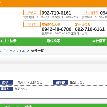
イル
092-710-6161
09
博多店
ＪＲ久留米店
営業時間：9：30～18：30 定休日：7/13～7/14
営業時間：9：30～18：
空室問合わせ
定休日のみ
管理部
0942-48-0780
092-710-6161
営業時間：10:00～19:00 定休日：土日
エリア検索
沿線検索
会社概要
area search
line search
company
事ならイースマイル
>
物件一覧
面積
下限なし～上限なし
築年数
指定しない
間取り
指定なし