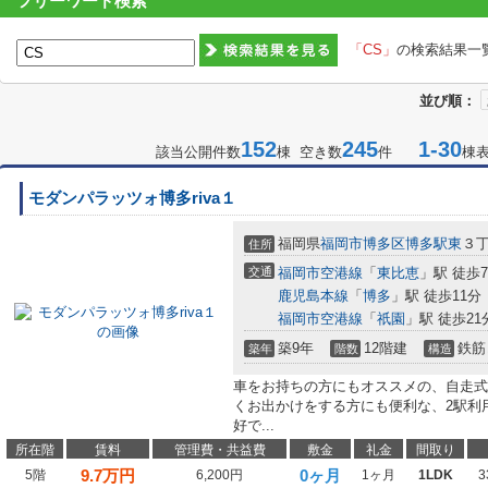
フリーワード検索
「CS」
の検索結果一
並び順：
152
245
1-30
該当公開件数
棟 空き数
件
棟
モダンパラッツォ博多riva１
福岡県
福岡市博多区
博多駅東
３丁
住所
交通
福岡市空港線
「
東比恵
」駅 徒歩
鹿児島本線
「
博多
」駅 徒歩11分
福岡市空港線
「
祇園
」駅 徒歩21
築9年
12階建
鉄筋
築年
階数
構造
車をお持ちの方にもオススメの、自走式
くお出かけをする方にも便利な、2駅利
好で...
所在階
賃料
管理費・共益費
敷金
礼金
間取り
9.7
万円
0ヶ月
5階
6,200円
1ヶ月
1LDK
3