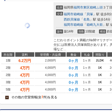
福岡県
福岡市東区
箱崎ふ頭
３丁目1
住所
交通
福岡市箱崎線
「
貝塚
」駅 徒歩8分
西鉄貝塚線
「
名島
」駅 徒歩14分
福岡市箱崎線
「
箱崎九大前
」駅 
築14年
10階建
鉄
築年
階数
構造
こだわりポイント満載の№88マリナゲー
分)には医療法人貝塚病院があります。
場など...
所在階
賃料
管理費・共益費
敷金
礼金
間取り
6.2
万円
0ヶ月
1階
2,000円
1ヶ月
2LDK
4
4
万円
0ヶ月
2階
4,000円
1ヶ月
1K
2
4
万円
0ヶ月
2階
4,000円
1ヶ月
1K
2
4
万円
0ヶ月
3階
4,000円
1ヶ月
1K
2
4
万円
0ヶ月
5階
4,000円
1ヶ月
1K
2
その他の空室情報(全
7
件)を見る
+