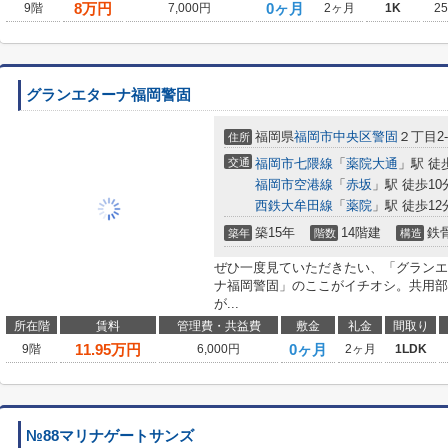
8
万円
0ヶ月
9階
7,000円
2ヶ月
1K
2
グランエターナ福岡警固
福岡県
福岡市中央区
警固
２丁目2-
住所
交通
福岡市七隈線
「
薬院大通
」駅 徒
福岡市空港線
「
赤坂
」駅 徒歩10
西鉄大牟田線
「
薬院
」駅 徒歩12
築15年
14階建
鉄
築年
階数
構造
ぜひ一度見ていただきたい、「グランエ
ナ福岡警固」のここがイチオシ。共用部
が...
所在階
賃料
管理費・共益費
敷金
礼金
間取り
11.95
万円
0ヶ月
9階
6,000円
2ヶ月
1LDK
№88マリナゲートサンズ