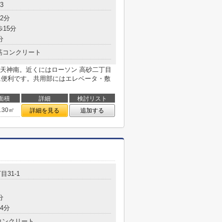
3
2分
歩15分
分
筋コンクリート
天神南。近くにはローソン 高砂二丁目
物に便利です。共用部にはエレベータ・敷
面積
詳細
検討リスト
3.30㎡
詳細を見る
追加する
目31-1
分
4分
コンクリート