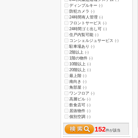
ディンプルキー
(-)
防犯カメラ
(-)
24時間有人管理
(-)
フロントサービス
(-)
24時間ゴミ出し可
(-)
住戸内覧可能
(-)
コンシェルジュサービス
(-)
駐車場あり
(-)
2階以上
(-)
1階の物件
(-)
10階以上
(-)
20階以上
(-)
最上階
(-)
南向き
(-)
角部屋
(-)
ワンフロア
(-)
高層ビル
(-)
飲食店可
(-)
居抜物件
(-)
個別空調
(-)
152
件が該当