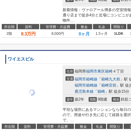
新着情報：ヴァロアール博多の空室情報
通り店まで徒歩4分と近場にコンビニがあ
物件...
所在階
賃料
管理費・共益費
敷金
礼金
間取り
8.3
万円
0ヶ月
2階
8,000円
1.5ヶ月
1LDK
ワイエスビル
福岡県
福岡市東区
箱崎
４丁目
住所
交通
福岡市箱崎線
「
箱崎九大前
」駅 
福岡市箱崎線
「
箱崎宮前
」駅 徒
鹿児島本線
「
箱崎
」駅 徒歩15分
築2年
9階建
鉄筋
築年
階数
構造
平坦な場所にあるマンションなら毎日の
ので、用途や行き先に応じて経路を選択
で、...
所在階
賃料
管理費・共益費
敷金
礼金
間取り