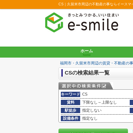
CS｜久留米市周辺の不動産の事ならイースマ
ホーム
home
福岡市・久留米市周辺の賃貸・不動産の
CSの検索結果一覧
キーワード
CS
賃料
下限なし～上限なし
駅徒歩
指定しない
設備条件
指定なし