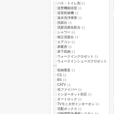
バス・トイレ別
(-)
追焚機能浴室
(-)
浴室乾燥機
(-)
温水洗浄便座
(-)
洗面台
(-)
洗髪洗面化粧台
(-)
シャワー
(-)
独立洗面台
(-)
エアコン
(-)
床暖房
(-)
床下収納
(-)
ウォークインクロゼット
(-)
ウォークインシューズクロゼット
(-)
収納豊富
(-)
CS
(-)
BS
(-)
CATV
(-)
光ファイバー
(-)
インターネット対応
(-)
オートロック
(-)
TVモニタ付インターホン
(-)
宅配ボックス
(-)
24時間緊急通報システム
(-)