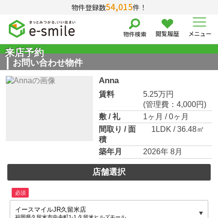
54,015
物件登録数
件！
閲覧履歴
メニュー
物件検索
来店予約
お問い合わせ物件
Anna
賃料
5.25万円
(管理費：4,000円)
敷 / 礼
1ヶ月 / 0ヶ月
間取り / 面
1LDK / 36.48㎡
積
築年月
2026年 8月
店舗選択
必須
イースマイルJR久留米店
福岡県久留米市中央町1-1 久留米ヒルズモール