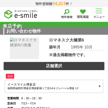
54,015
物件登録数
件！
閲覧履歴
メニュー
物件検索
来店予約
お問い合わせ物件
ロマネスク大橋第6
築年月
1995年 10月
※過去掲載物件です。
店舗選択
必須
イースマイル博多店
福岡県福岡市博多区博多駅南１丁目14-6 クレベール博多 1Ｆ
営業時間
9：30～18：30
定休日
7/13～7/14