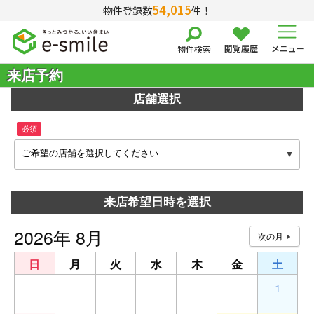
54,015
物件登録数
件！
閲覧履歴
メニュー
物件検索
来店予約
店舗選択
必須
ご希望の店舗を選択してください
来店希望日時を選択
2026年 8月
日
月
火
水
木
金
土
26
27
28
29
30
31
1