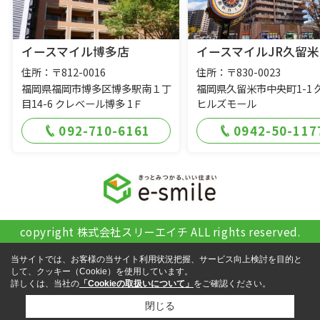
イースマイル博多店
イースマイルJR久留米
住所：〒812-0016
住所：〒830-0023
福岡県福岡市博多区博多駅南１丁
福岡県久留米市中央町1-1 
目14-6 クレベール博多 1Ｆ
ヒルズモール
092-710-6161
0942-50-117
copyright 株式会社スリーエイチ ALL rights reserved.
当サイトでは、お客様の当サイト利用状況把握、サービス向上検討を目的と
して、クッキー（Cookie）を使用しています。
詳しくは、当社の
「Cookieの取扱いについて」
をご確認ください。
閉じる