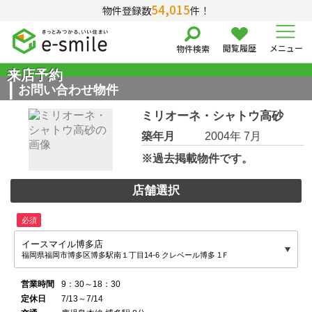
54,015
物件登録数
件！
閲覧履歴
メニュー
物件検索
来店予約
お問い合わせ物件
ミリオーネ・シャトウ高砂
築年月
2004年 7月
※過去掲載物件です。
店舗選択
必須
イースマイル博多店
福岡県福岡市博多区博多駅南１丁目14-6 クレベール博多 1Ｆ
営業時間
9：30～18：30
定休日
7/13～7/14