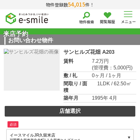
54,015
物件登録数
件！
閲覧履歴
メニュー
物件検索
来店予約
お問い合わせ物件
サンヒルズ花畑 A203
賃料
7.2万円
(管理費：5,000円)
敷 / 礼
0ヶ月 / 1ヶ月
間取り / 面
1LDK / 62.50㎡
積
築年月
1995年 4月
店舗選択
必須
イースマイルJR久留米店