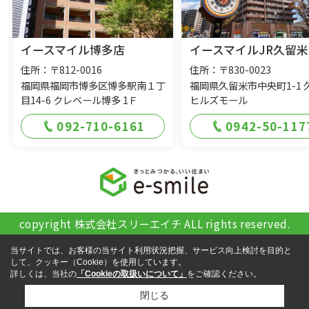
イースマイル博多店
イースマイルJR久留米
住所：〒812-0016
住所：〒830-0023
福岡県福岡市博多区博多駅南１丁
福岡県久留米市中央町1-1 
目14-6 クレベール博多 1Ｆ
ヒルズモール
092-710-6161
0942-50-117
copyright 株式会社スリーエイチ ALL rights reserved.
当サイトでは、お客様の当サイト利用状況把握、サービス向上検討を目的と
して、クッキー（Cookie）を使用しています。
詳しくは、当社の
「Cookieの取扱いについて」
をご確認ください。
閉じる