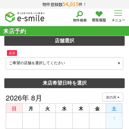
54,015
物件登録数
件！
閲覧履歴
メニュー
物件検索
来店予約
店舗選択
必須
ご希望の店舗を選択してください
来店希望日時を選択
2026年 8月
日
月
火
水
木
金
土
26
27
28
29
30
31
1