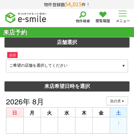
54,015
物件登録数
件！
閲覧履歴
メニュー
物件検索
来店予約
店舗選択
必須
ご希望の店舗を選択してください
来店希望日時を選択
2026年 8月
日
月
火
水
木
金
土
26
27
28
29
30
31
1