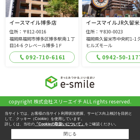
イースマイル博多店
イースマイルJR久留米
住所：〒812-0016
住所：〒830-0023
福岡県福岡市博多区博多駅南１丁
福岡県久留米市中央町1-1 
目14-6 クレベール博多 1Ｆ
ヒルズモール
092-710-6161
0942-50-117
copyright 株式会社スリーエイチ ALL rights reserved.
当サイトでは、お客様の当サイト利用状況把握、サービス向上検討を目的と
して、クッキー（Cookie）を使用しています。
詳しくは、当社の
「Cookieの取扱いについて」
をご確認ください。
閉じる