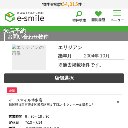
54,015
物件登録数
件！
閲覧履歴
メニュー
物件検索
来店予約
お問い合わせ物件
エリジアン
築年月
2004年 10月
※過去掲載物件です。
店舗選択
必須
イースマイル博多店
福岡県福岡市博多区博多駅南１丁目14-6 クレベール博多 1Ｆ
営業時間
9：30～18：30
定休日
7/13～7/14